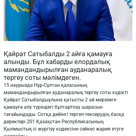
Қайрат Сатыбалды 2 айға қамауға
алынды. Бұл хабарды елордалық
мамандандырылған ауданаралық
тергеу соты мәлімдеген.
15 наурызда Нұр-Сұлтан қаласының
мамандандырылған ауданаралық тергеу соты күдікті
Қайрат Сатыбалдыұлына қатысты 2 ай мерзімге
қамауға алу түріндегі бұлтартпау шарасын
тағайындады. Сотқа дейінгі тергеп-тексерудің басқа
деректері 201 Қазақстан Республикасының
Қылмыстық іс жүргізу кодексіне сәйкес жария етуге ​​