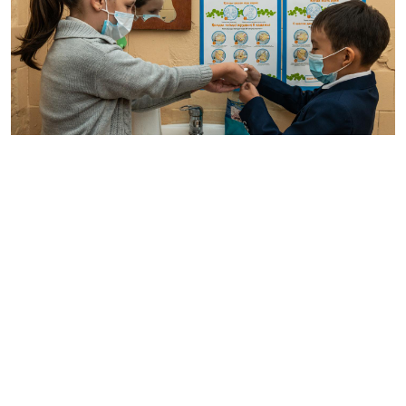
Эпидемиологиялық жағдайды бағалау матрицасына
сәйкес "жасыл" және "сары" аймақтарда орналасқан
өңірлерде білім беру ұйымдарында шектеулер алынды,
- деп хабарлайды Ozgeris.info
порталы
Tengrinews.kz
сайтына сілтеме жасап.
Ең
алдымен, әлеуметтік қашықтықты міндетті түрде
сақтауға қойылатын талаптар алынып тасталды.
Сонымен қатар, күн сайынғы "кіру" сүзгісіне
(жанаспайтын термометрмен термометрия) қойылатын