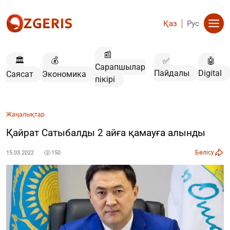
Қаз
Рус
📰
🏛️
💰
✅
🤖
Сарапшылар
Пайдалы
Digital
Саясат
Экономика
пікірі
Жаңалықтар
Қайрат Сатыбалды 2 айға қамауға алынды
Бөлісу
15.03.2022
150