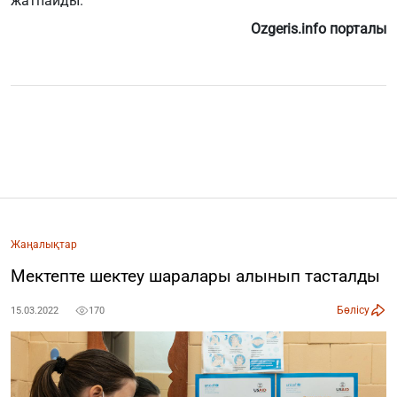
жатпайды.
Ozgeris.info порталы
Жаңалықтар
Мектепте шектеу шаралары алынып тасталды
Бөлісу
15.03.2022
170