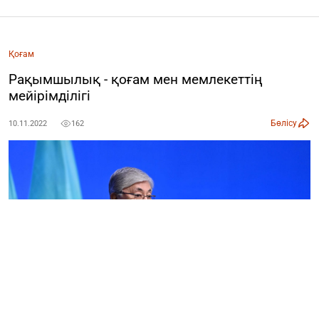
Қоғам
Рақымшылық - қоғам мен мемлекеттің
мейірімділігі
Бөлісу
10.11.2022
162