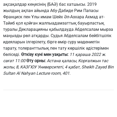
ақсақалдар кеңесінің (БАӘ) бас хатшысы. 2019
жылдың ақпан айында Абу-Дабиде Рим Папасы
Франциск пен Ұлы имам Шейх Әл-Азхара Ахмад ат-
Тайиб қол қойған жалпыадамзаттық бауырластық
туралы Декларацияны қабылдауда Абделсалам мырза
маңызды рөл атқарды. Судья Абделсалам бейбітшілік
идеяларын ілгерілету, бірге өмір сүру мәдениетін
тарату, толеранттылық пен тату көршілік әдістерімен
бөліседі.
Өткізу күні мен уақыты:
11 қараша 2022 ж.
сағат 11:00
Өту орны:
Астана қаласы, Корғалжын тас
жолы, 8, КАЗГЮУ Университеті, 4 қабат, Sheikh Zayed Bin
Sultan Al Nahyan Lecture room, 401.