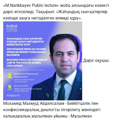
«M.Narikbayev Public lecture» жоба аясындағы кезекті
дәріс өткізіледі. Тақырып: «Жаһандық сын-қатерлер
кезінде заңға негізделген әлемді құру».
Дәріс оқушы:
Мохамед Махмуд Абделсалам - Бейбітшілік пен
конфессияаралық диалогты ілгерілету жөніндегі
халықаралық мұсылман ұйымы - Мұсылман