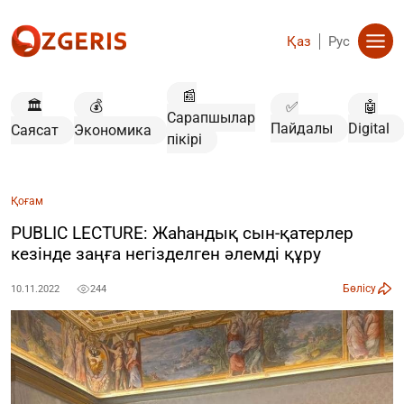
Қаз
Рус
📰
🏛️
💰
✅
🤖
Сарапшылар
Пайдалы
Digital
Саясат
Экономика
пікірі
Қоғам
PUBLIC LECTURE: Жаһандық сын-қатерлер
кезінде заңға негізделген әлемді құру
Бөлісу
10.11.2022
244