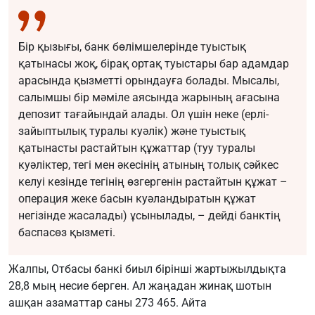
Бір қызығы, банк бөлімшелерінде туыстық
қатынасы жоқ, бірақ ортақ туыстары бар адамдар
арасында қызметті орындауға болады. Мысалы,
салымшы бір мәміле аясында жарының ағасына
депозит тағайындай алады. Ол үшін неке (ерлі-
зайыптылық туралы куәлік) және туыстық
қатынасты растайтын құжаттар (туу туралы
куәліктер, тегі мен әкесінің атының толық сәйкес
келуі кезінде тегінің өзгергенін растайтын құжат –
операция жеке басын куәландыратын құжат
негізінде жасалады) ұсынылады, – дейді банктің
баспасөз қызметі.
Жалпы, Отбасы банкі биыл бірінші жартыжылдықта
28,8 мың несие берген. Ал жаңадан жинақ шотын
ашқан азаматтар саны 273 465. Айта