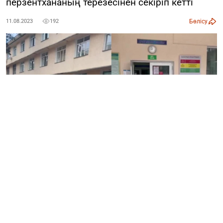
перзентхананың терезесінен секіріп кетті
Бөлісу
11.08.2023
192
Қаскелеңдегі перзентхананың үшінші қабатынан әйел
адам секіріп кетті.
Белгілі болғандай, жүкті әйел төрт
күн бұрын Қарасай орталық аудандық ауруханасының
перзентханасына түскен.