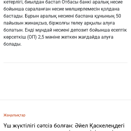
кетерлігі, биылдан бастап Отбасы банкі аралық несие
бойынша сараланған несие мөлшерлемесін қолдана
бастады. Бұрын аралық несиені баспана құнының 50
пайызын жинақсыз, біржолғы төлеу арқылы алуға
болатын. Енді мұндай несиені депозит бойынша есептік
көрсеткіш (ОП) 2,5 мәніне жеткен жағдайда алуға
болады.
Жаңалықтар
Үш жүктілігі сәтсіз болған: Әйел Қаскелеңдегі