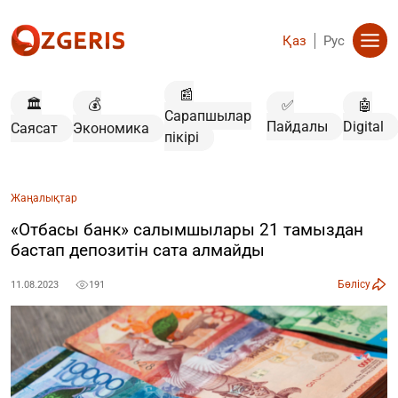
Қаз
Рус
📰
🏛️
💰
✅
🤖
Сарапшылар
Пайдалы
Digital
Саясат
Экономика
пікірі
Жаңалықтар
«Отбасы банк» салымшылары 21 тамыздан
бастап депозитін сата алмайды
Бөлісу
11.08.2023
191