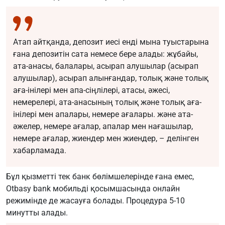
Атап айтқанда, депозит иесі енді мына туыстарына
ғана депозитін сата немесе бере алады: жұбайы,
ата-анасы, балалары, асырап алушылар (асырап
алушылар), асырап алынғандар, толық және толық
аға-інілері мен апа-сіңлілері, атасы, әжесі,
немерелері, ата-анасының толық және толық аға-
інілері мен апалары, немере ағалары. және ата-
әжелер, немере ағалар, апалар мен нағашылар,
немере ағалар, жиендер мен жиендер, – делінген
хабарламада.
Бұл қызметті тек банк бөлімшелерінде ғана емес,
Otbasy bank мобильді қосымшасында онлайн
режимінде де жасауға болады. Процедура 5-10
минутты алады.