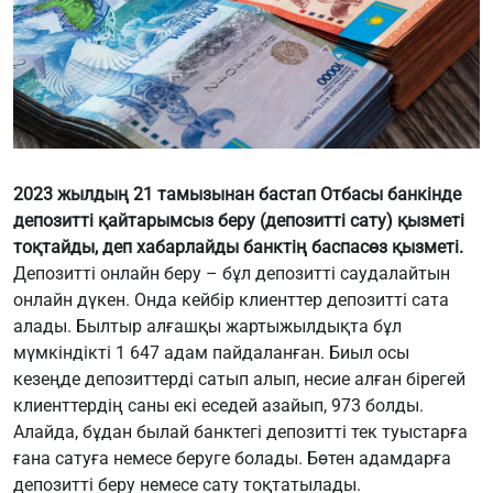
2023 жылдың 21 тамызынан бастап Отбасы банкінде
депозитті қайтарымсыз беру (депозитті сату) қызметі
тоқтайды, деп
хабарлайды
банктің баспасөз қызметі.
Депозитті онлайн беру – бұл депозитті саудалайтын
онлайн дүкен. Онда кейбір клиенттер депозитті сата
алады. Былтыр алғашқы жартыжылдықта бұл
мүмкіндікті 1 647 адам пайдаланған. Биыл осы
кезеңде депозиттерді сатып алып, несие алған бірегей
клиенттердің саны екі еседей азайып, 973 болды.
Алайда, бұдан былай банктегі депозитті тек туыстарға
ғана сатуға немесе беруге болады. Бөтен адамдарға
депозитті беру немесе сату тоқтатылады.