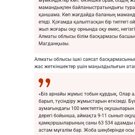
мүмкіндіктер көп. Өкінішке орай, біздің 
мамандықпен байланыстратындығы туралы
қаншама. Көп жағдайда баланың маманды
етеді. Қоғамда қалыптасқан бір типтегі о
жыл жоғары оқу орнында оқу емес, негізгі 
Алматы облысы білім басқармасы басшы
Магданқызы.
Алматы облысы ішкі саясат басқармасыны
жас жеткіншектер үшін маңыздылығын атап
«Біз арнайы жұмыс тобын құрдық. Олар 
барып, түсіндіру жұмыстарын өткізеді. Бү
аумағындағы 100 мектептің оқушыларын 
дерегі бойынша, аймақта 9-11 сынып оқ
қамқоршыларының саны 63 534 адамды қ
астам мұғалім бар. Жоба шеңберінде осы