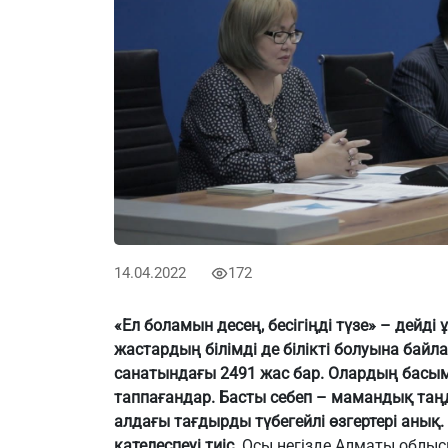
14.04.2022
172
«Ел боламын десең, бесігіңді түзе» – дейді
жастардың білімді де білікті болуына ба
санатындағы 2491 жас бар. Олардың басым б
таппағандар. Басты себеп – мамандық таң
алдағы тағдырды түбегейлі өзгертері аны
қателеспеуі тиіс.
Осы негізде Алматы облыс