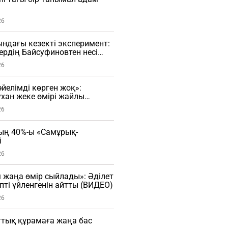
26
ндағы кезекті эксперимент:
ердің Байсуфиновтен несі
26
йелімді көрген жоқ»:
ухан жеке өмірі жайлы
26
ың 40%-ы «Самұрық-
і
26
м жаңа өмір сыйлады»: Әділет
пті үйленгенін айтты (ВИДЕО)
26
ттық құрамаға жаңа бас