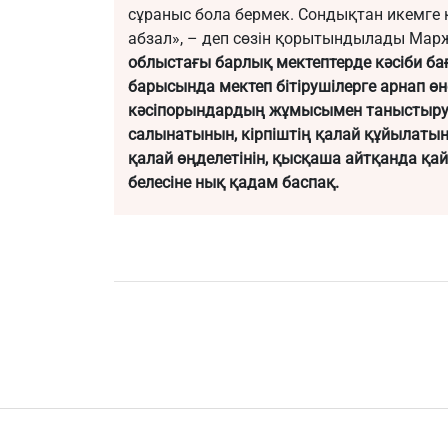
сұраныс бола бермек. Сондықтан икемге 
абзал», – деп сөзін қорытындылады Ма
облыстағы барлық мектептерде кәсіби б
барысында мектеп бітірушілерге арнап өне
кәсіпорындардың жұмысымен таныстыру 
салынатынын, кірпіштің қалай құйылатыны
қалай өңделетінін, қысқаша айтқанда қайн
белесіне нық қадам баспақ.