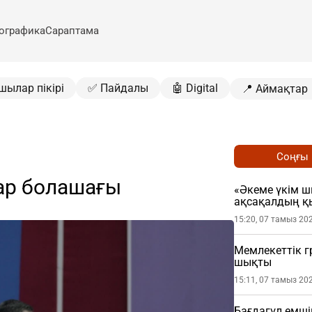
ографика
Сараптама
шылар пікірі
✅ Пайдалы
🤖 Digital
📍 Аймақтар
Соңғы
тар болашағы
«Әкеме үкім ш
ақсақалдың қ
сұрады
15:20, 07 тамыз 20
Мемлекеттік гр
шықты
15:11, 07 тамыз 20
Бағдагүл емші