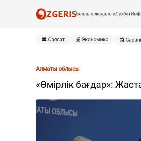
Барлық жаңалық
Сұхбат
Инф
🏛️ Саясат
💰 Экономика
📰 Сарап
Алматы облысы
«Өмірлік бағдар»: Жас