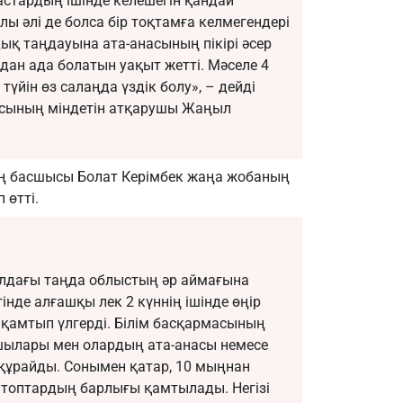
жастардың ішінде келешегін қандай
 әлі де болса бір тоқтамға келмегендері
қ таңдауына ата-анасының пікірі әсер
йдан ада болатын уақыт жетті. Мәселе 4
түйін өз салаңда үздік болу», – дейді
сының міндетін атқарушы Жаңыл
ң басшысы Болат Керімбек жаңа жобаның
 өтті.
алдағы таңда облыстың әр аймағына
гінде алғашқы лек 2 күннің ішінде өңір
қамтып үлгерді. Білім басқармасының
ушылары мен олардың ата-анасы немесе
ұрайды. Сонымен қатар, 10 мыңнан
 топтардың барлығы қамтылады. Негізі