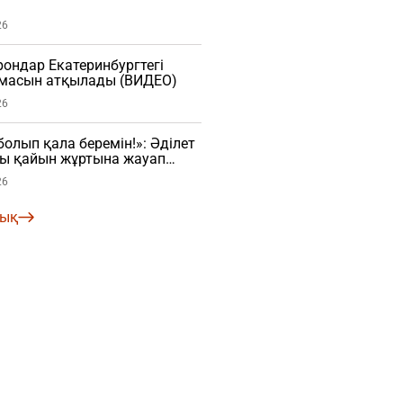
26
ондар Екатеринбургтегі
оймасын атқылады (ВИДЕО)
26
болып қала беремін!»: Әділет
ғы қайын жұртына жауап
26
лық