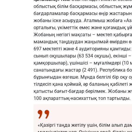
облыстық білім басқармасы, облыстық жұм
бағдарламалар басқармасы өңір жастарын
жобаны іске асыруда. Аталмыш жобаға «Аз
орталығы, үкіметтік емес және қоғамдық 
Жобаның негізгі мақсаты – мектеп қабырғ
мамандық таңдаудан жаңылмай өмірден өз
697 мектепті және 4 аудиторияны қамтиды: 
сынып оқушылары (63 534 оқушы), екінші –
қамқоршылар), үшіншісі – мұғалімдері (10 
санатындағы жастар (2 491). Республика 
бұрынғыдан өзгеше. Мұнда белгілі бір оқ
тілдесіп қана қоймай, әр баланың қабілет
қатысты бағыт-бағдар берілмек. Жобаны ж
100 ақпараттық-насихаттық топ тартылды.
«Қазіргі таңда жетілу үшін, білім алып д