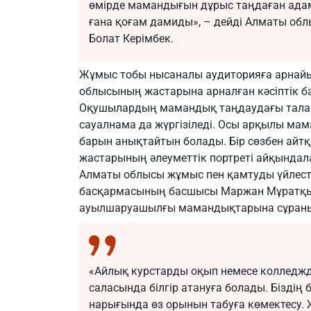
өмірде мамандығын дұрыс таңдаған адам
ғана қоғам дамиды», – дейді Алматы об
Болат Керімбек.
Жұмыс тобы нысаналы аудиторияға арнайы
облысының жастарына арналған кәсіптік ба
Оқушылардың мамандық таңдаудағы талап-
сауалнама да жүргізіледі. Осы арқылы мам
барын анықтайтын болады. Бір сөзбен айт
жастарының әлеуметтік портреті айқындал
Алматы облысы жұмыс пен қамтуды үйлесті
басқармасының басшысы Маржан Мұратқызы
ауылшаруашылғы мамандықтарына сұраны
«Айлық курстарды оқып немесе колледжде
саласында білгір атануға болады. Бізді
нарығында өз орынын табуға көмектесу