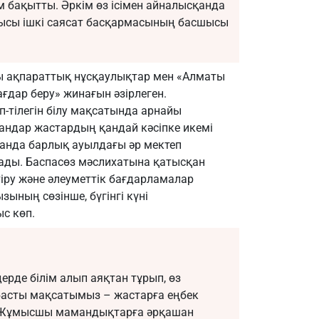
 бақытты. Әркім өз ісімен айналысқанда
лысы ішкі саясат басқармасының басшысы
 ақпараттық нұсқаулықтар мен «Алматы
ғдар беру» жинағын әзірлеген.
тілегін білу мақсатында арнайы
андар жастардың қандай кәсіпке икемі
қанда барлық ауылдағы әр мектеп
ады. Баспасөз мәслихатына қатысқан
ру және әлеуметтік бағдарламалар
ның сөзінше, бүгінгі күні
с көп.
рде білім алып аяқтан тұрып, өз
ң басты мақсатымыз – жастарға еңбек
. Жұмысшы мамандықтарға әрқашан