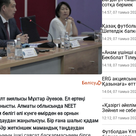
сотқа бермек
14:57, 07 тамыз 20
Қазақ футболы
Шетелдік бапк
артық?
14:29, 07 тамыз 20
«Анам үшінші ә
Бекболат Тіле
(ВИДЕО)
14:18, 07 тамыз 20
ERG акциясын
Бөлісу
Қазынаға» өтт
14:04, 07 тамыз 20
 ұлт зиялысы Мұхтар Әуезов. Ел ертеңі
«Қазіргі әйелі
йланысты. Алматы облысында NEET
Зейнел не себе
өлігі әлі күнге өмірден өз орнын
12:12, 07 тамыз 20
даудан жаңылысуы. Бір ғана шалыс қадам
қ. Әр жеткіншек мамандық таңдаудан
Футболдан Ұл
ының ішкі саясат басқармасымен бірге