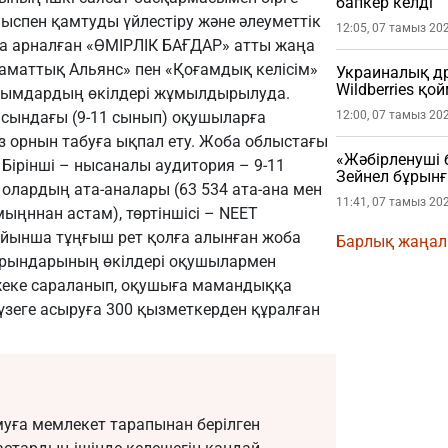
бапкер келді
ыспен қамтуды үйлестіру және әлеуметтік
12:05, 07 тамыз 20
а арналған «ӨМІРЛІК БАҒДАР» атты жаңа
аматтық Альянс» пен «Қоғамдық келісім»
Украиналық др
Wildberries қ
ұйымдардың өкілдері жұмылдырылуда.
асындағы (9-11 сынып) оқушыларға
12:00, 07 тамыз 20
 орнын табуға ықпал ету. Жоба облыстағы
«Жәбірленуші 
Бірінші – нысаналы аудитория – 9-11
Зейнел бұрын
 олардың ата-аналары (63 534 ата-ана мен
берді
11:41, 07 тамыз 20
мыңннан астам), төртіншісі – NEET
бойынша тұңғыш рет қолға алынған жоба
Барлық жаңа
у орындарының өкілдері оқушылармен
і жеке сараланып, оқушыға мамандыққа
үзеге асыруға 300 қызметкерден құралған
амуға мемлекет тарапынан берілген