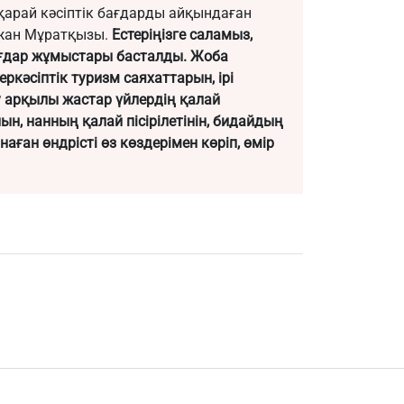
қарай кәсіптік бағдарды айқындаған
ржан Мұратқызы.
Естеріңізге саламыз,
ағдар жұмыстары басталды. Жоба
ркәсіптік туризм саяхаттарын, ірі
арқылы жастар үйлердің қалай
н, нанның қалай пісірілетінін, бидайдың
аған өндрісті өз көздерімен көріп, өмір