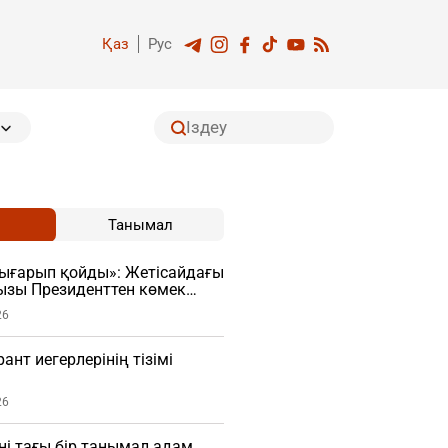
Қаз
Рус
Танымал
ығарып қойды»: Жетісайдағы
ызы Президенттен көмек
26
ант иегерлерінің тізімі
26
ні тағы бір танымал адам