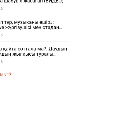
ға шабуыл жасаған (ВИДЕО)
26
 тұр, музыканы өшір»:
ve жүргізушісі мен отадан
шы арасында дау туды
26
в қайта соттала ма?: Даудың
алидың жылқысы туралы
26
лық