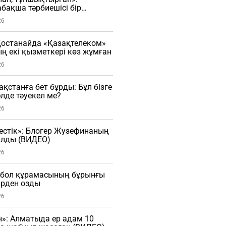
бақша тәрбиешісі бір
ы ұрған (ВИДЕО)
26
останайда «Қазақтелеком»
 екі қызметкері көз жұмған
26
зақстанға бет бұрды: Бұл бізге
әлде тәуекел ме?
26
естік»: Блогер Жузефинаның
лды (ВИДЕО)
26
тбол құрамасының бұрынғы
рден озды
26
»: Алматыда ер адам 10