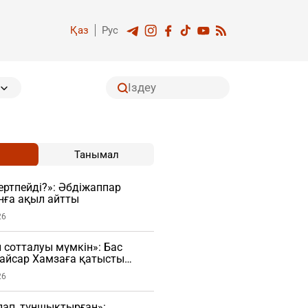
Қаз
Рус
Танымал
гертпейді?»: Әбдіжаппар
нға ақыл айтты
26
н сотталуы мүмкін»: Бас
Қайсар Хамзаға қатысты
сады
26
рлап, тұншықтырған»: