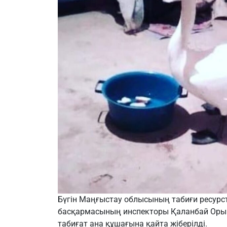
Бүгін Маңғыстау облысының табиғи ресурс
басқармасының инспекторы Қаланбай Орынб
табиғат ана құшағына қайта жіберілді.