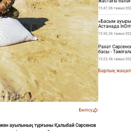
жастағы бала
15:47, 06 тамыз 20
«Басым ауырып
Астанада InDri
шыққан жолау
15:30, 06 тамыз 20
(ВИДЕО)
Рахат Сәрсено
басы - Тәжіғ
толығырақ
15:23, 06 тамыз 20
Барлық жаңа
Бөлісу
әжен ауылының тұрғыны Қалыбай Сәрсенов