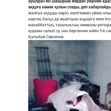
ауылдан екі шақырым жерден үйірінен адас
аққуға көмек қолын созды,
деп хабарлайды "
жалғыз аққуды көріп, көлігіммен үйіме алып
қарсақ басқа да жыртқыш аңдарға жем бо
махаббаттың, тазалықтың символы ретінде
қорама салып су, нан бергеннен кейін 5-6 саға
Қалыбай Сәрсенов.