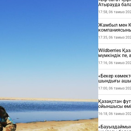
Атырауда бала
жастағы балан
17:58, 06 тамыз 20
Жамбыл мен Қ
компаниясының
17:35, 06 тамыз 20
Wildberries Қа
мүмкіндік пе, 
17:16, 06 тамыз 20
«Бекер көмект
шындығы ашы
17:00, 06 тамыз 20
Қазақстан фу
ойыншысы өмі
16:18, 06 тамыз 20
«Бауыздаймын