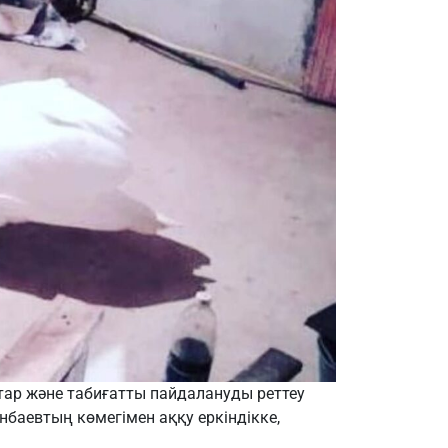
тар және табиғатты пайдалануды реттеу
аевтың көмегімен аққу еркіндікке,