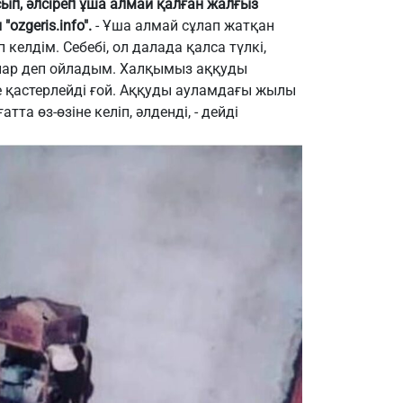
ып, әлсіреп ұша алмай қалған жалғыз
ozgeris.info".
- Ұша алмай сұлап жатқан
 келдім. Себебі, ол далада қалса түлкі,
лар деп ойладым. Халқымыз аққуды
 қастерлейді ғой. Аққуды ауламдағы жылы
тта өз-өзіне келіп, әлденді, - дейді