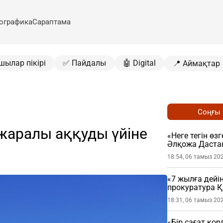
ографика
Сараптама
шылар пікірі
✅ Пайдалы
🤖 Digital
📍 Аймақтар
Соңғы
жаралы аққуды үйіне
«Неге тегін өз
Әлқожа Даста
18:54, 06 тамыз 20
«7 жылға дейі
прокуратура 
мәлімдеме жа
18:31, 06 тамыз 20
«Бір сағат қо