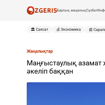
Барлық жаңалық
Сұхбат
Инф
🏛️ Саясат
💰 Экономика
📰 Сарап
Жаңалықтар
Маңғыстаулық азамат 
әкеліп баққан