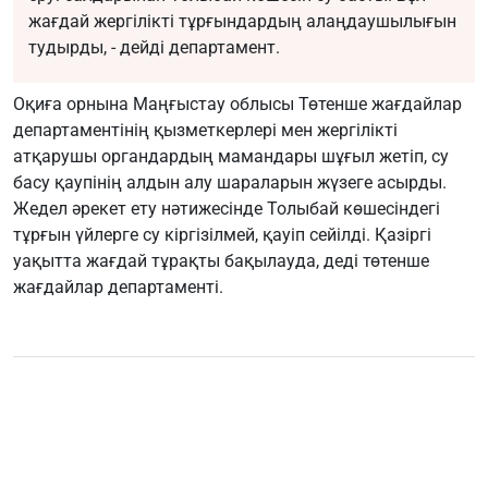
жағдай жергілікті тұрғындардың алаңдаушылығын
тудырды, - дейді департамент.
Оқиға орнына Маңғыстау облысы Төтенше жағдайлар
департаментінің қызметкерлері мен жергілікті
атқарушы органдардың мамандары шұғыл жетіп, су
басу қаупінің алдын алу шараларын жүзеге асырды.
Жедел әрекет ету нәтижесінде Толыбай көшесіндегі
тұрғын үйлерге су кіргізілмей, қауіп сейілді. Қазіргі
уақытта жағдай тұрақты бақылауда, деді төтенше
жағдайлар департаменті.