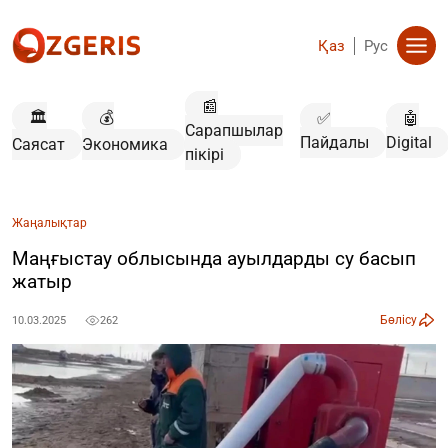
Қаз
Рус
📰
🏛️
💰
✅
🤖
Сарапшылар
Пайдалы
Digital
Саясат
Экономика
пікірі
Жаңалықтар
Маңғыстау облысында ауылдарды су басып
жатыр
Бөлісу
10.03.2025
262