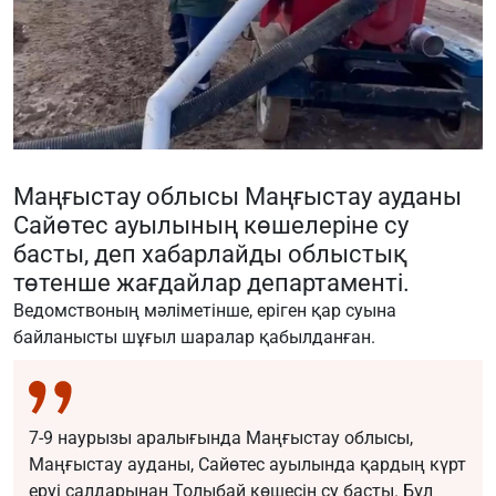
Маңғыстау облысы Маңғыстау ауданы
Сайөтес ауылының көшелеріне су
басты, деп хабарлайды облыстық
төтенше жағдайлар департаменті.
Ведомствоның мәліметінше, еріген қар суына
байланысты шұғыл шаралар қабылданған.
7-9 наурызы аралығында Маңғыстау облысы,
Маңғыстау ауданы, Сайөтес ауылында қардың күрт
еруі салдарынан Толыбай көшесін су басты. Бұл