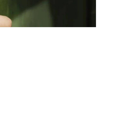
Бөлісу
күзінде болған болатын. Өгей әкесі баланы
м әлі күшіне енген жоқ.