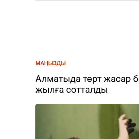
МАҢЫЗДЫ
Алматыда төрт жасар б
жылға сотталды