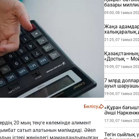
базары миллиа
09:00, 08 тамыз 20
Жаңа адамдар 
халықаралық 
21:25, 07 тамыз 20
Қазақстанның 
«Достық – Мой
19:09, 07 тамыз 20
7 млрд доллар
ауыл шаруашы
19:04, 07 тамыз 20
Бөлісу
«Құран бағыш
Әнші Наркенж
(ФОТО)
17:30, 07 тамыз 20
ердің 20 мың теңге көлемінде алимент
 қымбат сатып алатынын мәлімдеді. Әйел
Тегін сыйлық 
дың істері жөніндегі мамандандырылған