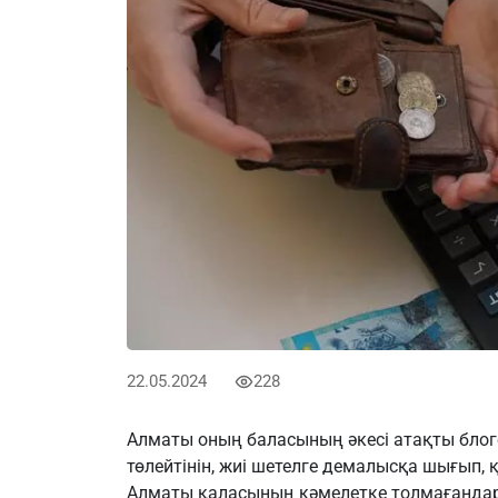
22.05.2024
228
Алматы оның баласының әкесі атақты блог
төлейтінін, жиі шетелге демалысқа шығып,
Алматы қаласының кәмелетке толмағандар