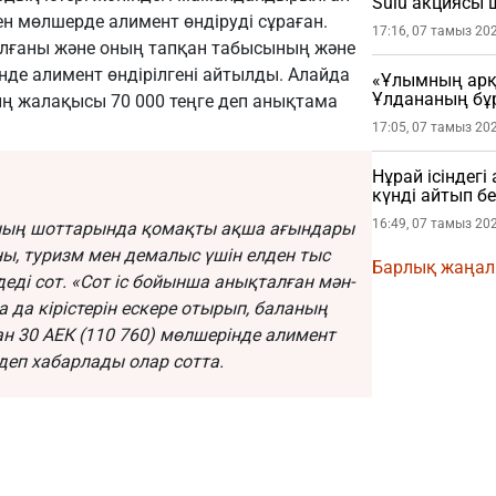
Sulu акциясы
н мөлшерде алимент өндіруді сұраған.
17:16, 07 тамыз 20
талғаны және оның тапқан табысының және
рінде алимент өндірілгені айтылды. Алайда
«Ұлымның арқа
Ұлдананың бұ
ң жалақысы 70 000 теңге деп анықтама
жасады (ВИДЕ
17:05, 07 тамыз 20
Нұрай ісіндег
күнді айтып бе
16:49, 07 тамыз 20
.-ның шоттарында қомақты ақша ағындары
ны, туризм мен демалыс үшін елден тыс
Барлық жаңа
еді сот.
«Сот іс бойынша анықталған мән-
 да кірістерін ескере отырып, баланың
н 30 АЕК (110 760) мөлшерінде алимент
деп хабарлады олар сотта.