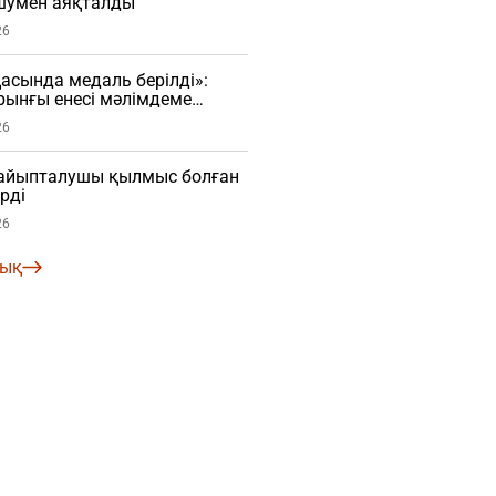
 шумен аяқталды
26
сында медаль берілді»:
рынғы енесі мәлімдеме
О)
26
і айыпталушы қылмыс болған
рді
26
лық