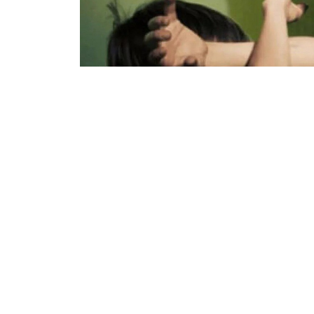
22.05.2024
164
Еске салайық, қайғылы оқиға 2023 жылдың 
қатыгездікпен өлтірген деп күдіктенген. Үкі
#сот
бала