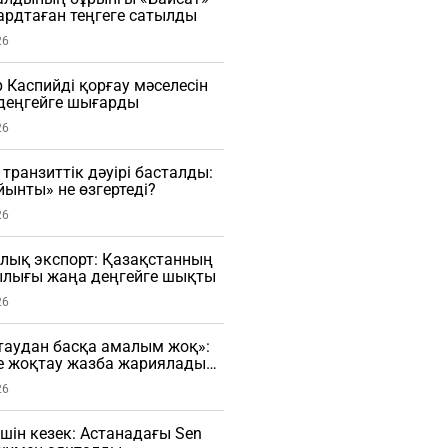
рдтаған теңгеге сатылды
26
Каспийді қорғау мәселесін
деңгейге шығарды
26
транзиттік дәуірі басталды:
ынты» не өзгертеді?
26
лық экспорт: Қазақстанның
лығы жаңа деңгейге шықты
26
таудан басқа амалым жоқ»:
е жоқтау жазба жариялады
26
үшін кезек: Астанадағы Sen