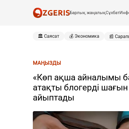
Барлық жаңалық
Сұхбат
Инф
🏛️ Саясат
💰 Экономика
📰 Сарап
МАҢЫЗДЫ
«Көп ақша айналымы б
атақты блогерді шағын
айыптады