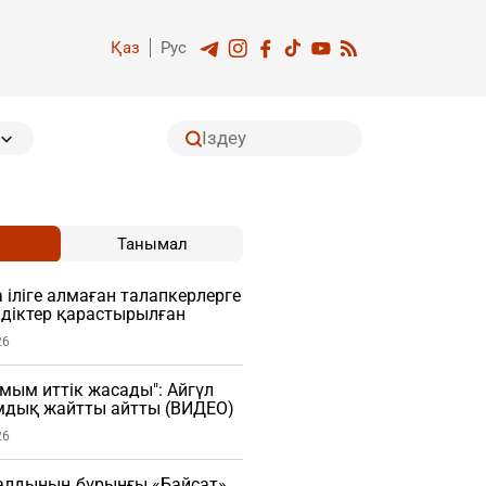
Қаз
Рус
Танымал
 іліге алмаған талапкерлерге
діктер қарастырылған
26
мым иттік жасады": Айгүл
мдық жайтты айтты (ВИДЕО)
26
алдының бұрынғы «Байсат»