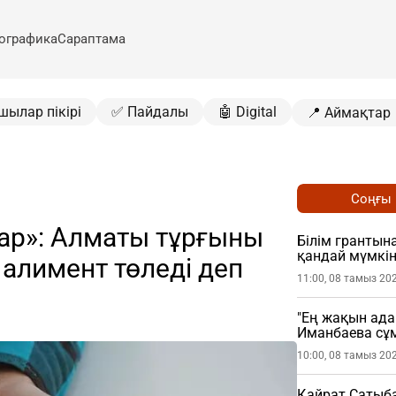
ографика
Сараптама
шылар пікірі
✅ Пайдалы
🤖 Digital
📍 Аймақтар
Соңғы
ар»: Алматы тұрғыны
Білім грантына
қандай мүмкін
 алимент төледі деп
11:00, 08 тамыз 20
"Ең жақын ада
Иманбаева сұ
10:00, 08 тамыз 20
Қайрат Сатыб