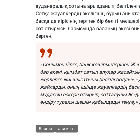
ауданаралық сотына арызданып, белгіленге
Сотқа жауапкердің әкелігінің бұрын анық
басқа да кірісінің төрттен бір бөлігі мөлше
сот отырысы барысында баланың әкесі оны
берген.
«Сонымен бірге, банк көшірмелерінен Ж
бар екені, қымбат сатып алулар жасайты
жерлерге жиі шығатыны белгілі болды», - д
жайларды, оның ішінде жауапкердің басқа
мүддесін ескере отырып, сотталушы Ж.-да
өндіру туралы шешім қабылдады теңге)» 
Блогер
алимент