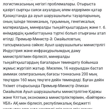
логистикасының негізгі проблемалары. Отырыста
қазіргі сыртқы саяси ахуалдың әлем елдерімен қатар
Қазақстанда да ауыл шаруашылығы тауарларының,
оның ішінде техниканың, тұқымның, генетикалық
материалдың, минералды тыңайтқыштардың және т. б.
өнімдердің қымбаттауына түрткі болып отырғаны атап
өтілді. Премьер-Министр Ә. Смайыловтың
тапсырмасына сәйкес Ауыл шаруашылығы министрлігі
Индустрия және инфрақұрылымдық даму
министрлігімен бірлесіп, минералды
тыңайтқыштардың бағаларын төмендету бойынша
жұмыс жүргізіп жатыр. Мәселен, 16 наурыздан бастап
аммиак селитрасының бағасы тоннасына 200 мың
теңгеден 160 мың теңгеге дейін төмендеді. Бұған дейін
Үкімет отырысында Премьер-Министр Әлихан
Смайылов Ауыл шаруашылығы министрлігіне Қаржы
және Ұлттық экономика министрліктерімен, «Бәйтерек»
ҰБХ» АҚ-мен бірлесіп, республикалық бюджетті