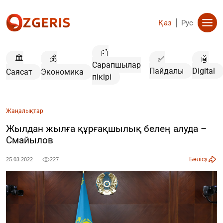
Қаз
Рус
📰
🏛️
💰
✅
🤖
Сарапшылар
Пайдалы
Digital
Саясат
Экономика
пікірі
Жаңалықтар
Жылдан жылға құрғақшылық белең алуда –
Смайылов
Бөлісу
25.03.2022
227