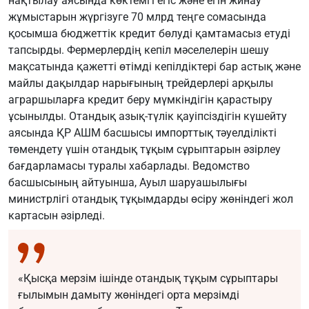
нақтылау аясында көктемгі егіс және егін жинау
жұмыстарын жүргізуге 70 млрд теңге сомасында
қосымша бюджеттік кредит бөлуді қамтамасыз етуді
тапсырды. Фермерлердің кепіл мәселелерін шешу
мақсатында қажетті өтімді кепілдіктері бар астық және
майлы дақылдар нарығының трейдерлері арқылы
аграршыларға кредит беру мүмкіндігін қарастыру
ұсынылды. Отандық азық-түлік қауіпсіздігін күшейту
аясында ҚР АШМ басшысы импорттық тәуелділікті
төмендету үшін отандық тұқым сұрыптарын әзірлеу
бағдарламасы туралы хабарлады. Ведомство
басшысының айтуынша, Ауыл шаруашылығы
министрлігі отандық тұқымдарды өсіру жөніндегі жол
картасын әзірледі.
«Қысқа мерзім ішінде отандық тұқым сұрыптары
ғылымын дамыту жөніндегі орта мерзімді