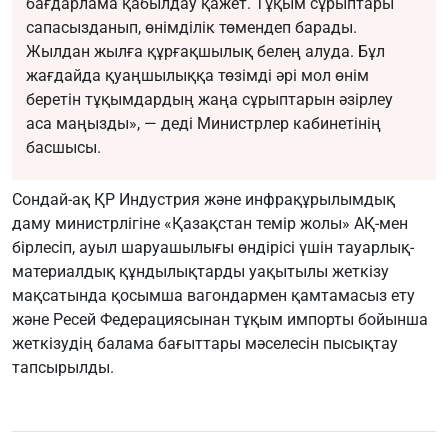
бағдарлама қабылдау қажет. Тұқым сұрыптары
сапасызданып, өнімділік төмендеп барады.
Жылдан жылға құрғақшылық белең алуда. Бұл
жағдайда қуаңшылыққа төзімді әрі мол өнім
беретін тұқымдардың жаңа сұрыптарын әзірлеу
аса маңызды», — деді Министрлер кабинетінің
басшысы.
Сондай-ақ ҚР Индустрия және инфрақұрылымдық
даму министрлігіне «Қазақстан темір жолы» АҚ-мен
бірлесіп, ауыл шаруашылығы өндірісі үшін тауарлық-
материалдық құндылықтарды уақытылы жеткізу
мақсатында қосымша вагондармен қамтамасыз ету
және Ресей Федерациясынан тұқым импорты бойынша
жеткізудің балама бағыттары мәселесін пысықтау
тапсырылды.