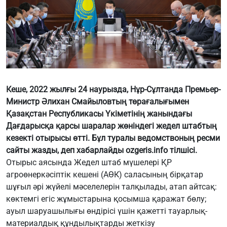
Кеше, 2022 жылғы 24 наурызда, Нұр-Сұлтанда Премьер-
Министр Әлихан Смайыловтың төрағалығымен
Қазақстан Республикасы Үкіметінің жанындағы
Дағдарысқа қарсы шаралар жөніндегі жедел штабтың
кезекті отырысы өтті. Бұл туралы ведомствоның ресми
сайты жазды, деп хабарлайды ozgeris.info тілшісі.
Отырыс аясында Жедел штаб мүшелері ҚР
агроөнеркәсіптік кешені (АӨК) саласының бірқатар
шұғыл әрі жүйелі мәселелерін талқылады, атап айтсақ:
көктемгі егіс жұмыстарына қосымша қаражат бөлу;
ауыл шаруашылығы өндірісі үшін қажетті тауарлық-
материалдық құндылықтарды жеткізу