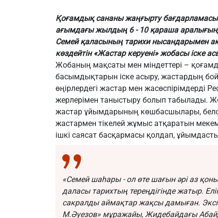
Қоғамдық сананы жаңғырту бағдарламасы
ағымдағы жылдың 6 - 10 қараша аралығын
Семей қаласының тарихи нысандарымен а
көздейтін «Жастар керуені» жобасы іске 
Жобаның мақсаты мен міндеттері – қоғам
басымдықтарын іске асыру, жастардың бойы
өңірлердегі жастар мен жасөспірімдерді Ре
жерлерімен таныстыру болып табылады. 
жастар ұйымдарының көшбасшылары, белсе
жастармен тікелей жұмыс атқаратын меке
ішкі саясат басқармасы қолдап, ұйымдаст
«Семей шаһары - ол өте шағын әрі аз қоны
даласы тарихтың тереңдігінде жатыр. Елі
сакралды аймақтар жақсы дамыған. Экс
М.Әуезов» мұражайы, Жидебайдағы Абайд