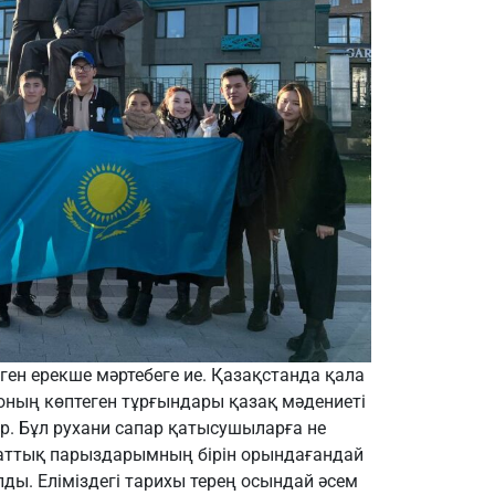
ен ерекше мәртебеге ие. Қазақстанда қала
оның көптеген тұрғындары қазақ мәдениеті
. Бұл рухани сапар қатысушыларға не
маттық парыздарымның бірін орындағандай
олды. Еліміздегі тарихы терең осындай әсем