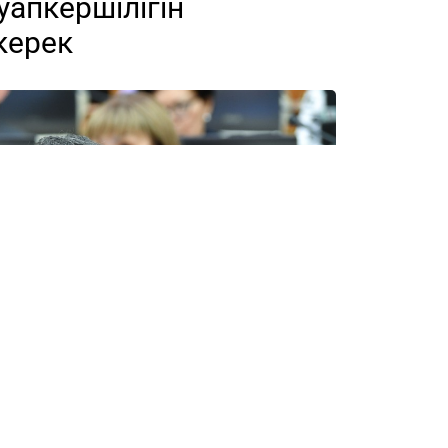
уапкершілігін
керек