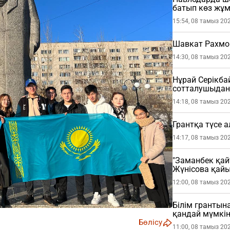
батып көз жұ
15:54, 08 тамыз 20
Шавкат Рахмо
14:30, 08 тамыз 20
Нұрай Серікб
сотталушыдан 
етті
14:18, 08 тамыз 20
Грантқа түсе 
14:17, 08 тамыз 20
"Заманбек қай
Жүнісова қай
12:00, 08 тамыз 20
Білім грантына
қандай мүмкін
Бөлісу
11:00, 08 тамыз 20