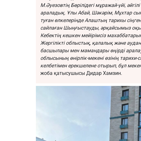
М.Әуезовтің Бөрілідегі мұражай-үйі, әйг
араладық. Ұлы Абай, Шәкәрім, Мұхтар 
туған өлкелерінде Алаштың тарихы сіңге
сайлаған Шыңғыстауды, әрқайсымыз оқып 
Кебектің кешкен мейірімсіз махаббатары
Жергілікті облыстық, қалалық және ауд
басшылары мен мамандары өңірді аралауға
облысының өнірлік-мекені өзінің тарихи-
келбетімен ерекшелене отырып, бұл меке
жоба қатысушысы Дидар Хамзин.