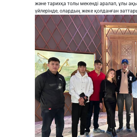
және тарихқа толы мекенді аралап, ұлы 
үйлерінде, олардың жеке қолданған заттары