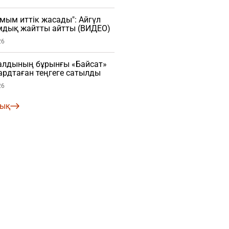
мым иттік жасады": Айгүл
мдық жайтты айтты (ВИДЕО)
26
алдының бұрынғы «Байсат»
рдтаған теңгеге сатылды
26
лық