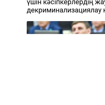
үшін кәсіпкерлердің жа
декриминализациялау 