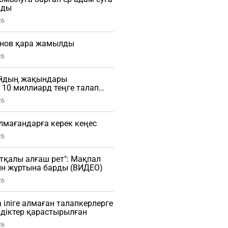
мды
26
нов қара жамылды
26
айдың жақындары
10 миллиард теңге талап
26
алмағандарға керек кеңес
26
тқалы алғаш рет": Мақпал
ын жұртына барды (ВИДЕО)
26
 іліге алмаған талапкерлерге
діктер қарастырылған
26