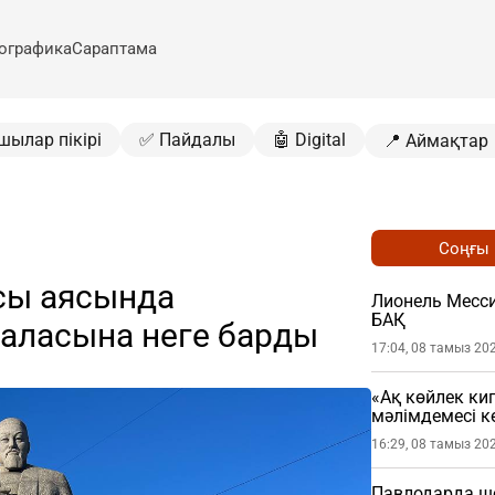
ографика
Сараптама
шылар пікірі
✅ Пайдалы
🤖 Digital
📍 Аймақтар
Соңғы
сы аясында
Лионель Месси
БАҚ
аласына неге барды
17:04, 08 тамыз 20
«Ақ көйлек ки
мәлімдемесі кө
16:29, 08 тамыз 20
Павлодарда шо