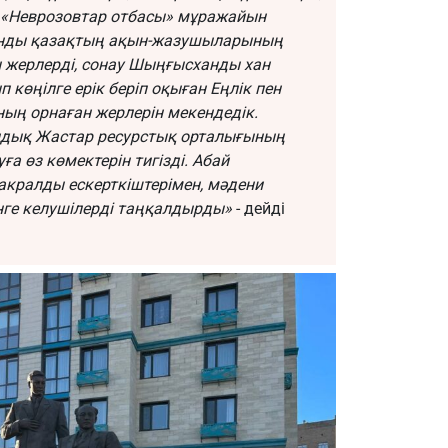
ілі «Неврозовтар отбасы» мұражайын
сынды қазақтың ақын-жазушыларының
н жерлерді, сонау Шыңғысханды хан
көңілге ерік беріп оқыған Еңлік пен
ның орнаған жерлерін мекендедік.
андық Жастар ресурстық орталығының
 өз көмектерін тигізді. Абай
сакралды ескерткіштерімен, мәдени
нге келушілерді таңқалдырды»
- дейді