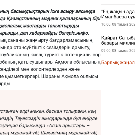
ның басымдықтарын іске асыру аясында
"Ең жақын ада
Иманбаева сұ
да Қазақстанның мәдени қалаларының бірі
10:00, 08 тамыз 20
қмолалық жастарды таныстыруды
асырылды, деп хабарлайды
Өзгеріс.инфо
.
Қайрат Сатыб
дық сананы жаңғырту бағдарламасының
базары миллиа
нда отансүйгіштік сезімдерін дамыту,
09:00, 08 тамыз 20
спубликаның киелі, туристік потенциалы зор
Жобаның қатысушылары Ақмола облысының
Барлық жаңа
нділері мен волонтерлерден және
ме қызметкерлері. Шараны Ақмола облысы
ырды.
станған елді мекен, басқан топырағы, кең
міздің Тәуелсіздік жылдарында бұл өңірде
педиция барысында «Алаш арыстары –
ың мұражай-үйі, Шәкәрімнің мұражай-үйі,