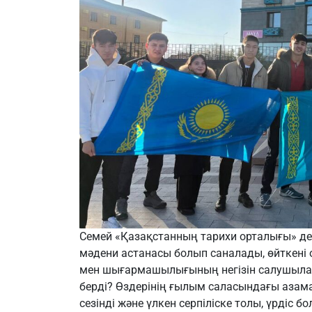
Семей «Қазақстанның тарихи орталығы» дег
мәдени астанасы болып саналады, өйткені 
мен шығармашылығының негізін салушылар
берді? Өздерінің ғылым саласындағы аза
сезінді және үлкен серпіліске толы, үрдіс б