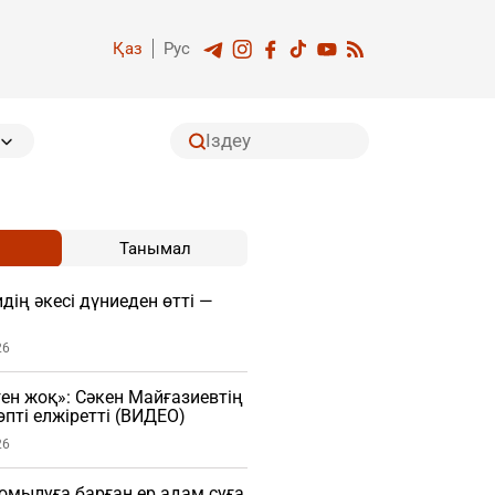
Қаз
Рус
Танымал
дің әкесі дүниеден өтті —
26
ген жоқ»: Сәкен Майғазиевтің
пті елжіретті (ВИДЕО)
26
мылуға барған ер адам суға