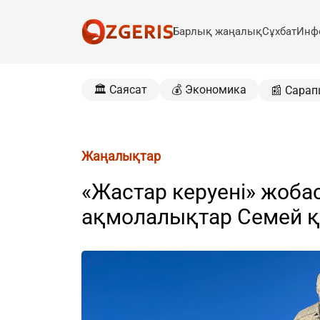
Барлық жаңалық
Сұхбат
Инф
🏛️ Саясат
💰 Экономика
📰 Сарап
Жаңалықтар
«Жастар керуені» жоба
ақмолалықтар Семей қ