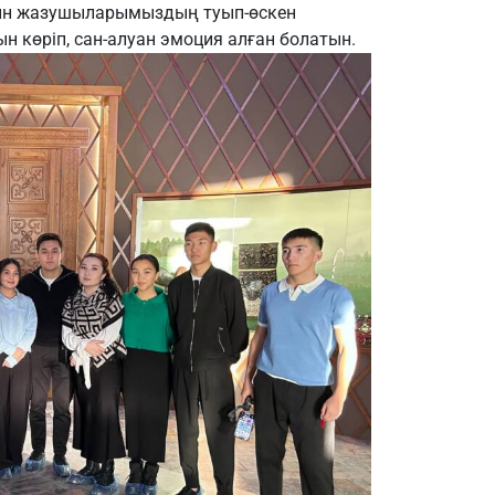
ақын жазушыларымыздың туып-өскен
н көріп, сан-алуан эмоция алған болатын.