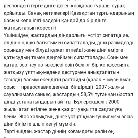
респонденттерге дінге деген көзқарас туралы сұрақ
қойылды. Санақ нәтижелері Қазақстан тұрғындарының
басым көпшілігі өздерін қандай да бір дінге
жатқызғанын көрсетті.
Үшіншіден, жастардың діндарлығы үстірт сипатқа ие,
ол діннің ішкі бағытымен сипатталады, діни рәсімдерді
орындау мен білуді қажет етпейді және діни өмірге
қатысудың төмен деңгейімен сипатталады. Сонымен
қатар, зерттеу нәтижелері өзін белгілі бір конфессияға
жатқызу ұлттық-мәдени дәстүрмен анықталатын
тәсілдің басым екендігін растайды (қазақ – мұсылман,
орыс – православие дегенді білдіреді). 2007 жылғы
сауалнамаға сәйкес, жастардың 58,5% туғаннан бастап
дінді ұстанатындарын айтты. Бұл ерекшелік 2000
жылы атап өтілген және қазіргі уақытта сақталуға
бейім. Жас халықтың дінге үстірт қызығушылығы әлсіз
діни білімге алып келуі мүмкін.
Төртіншіден, жастар діннің қоғамдағы рөлін оң