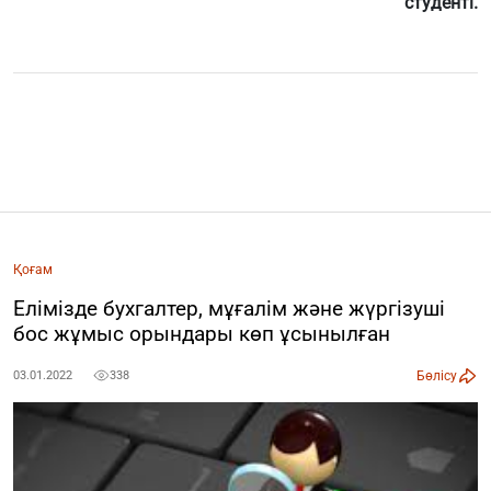
студенті.
Қоғам
Елімізде бухгалтер, мұғалім және жүргізуші
бос жұмыс орындары көп ұсынылған
Бөлісу
03.01.2022
338