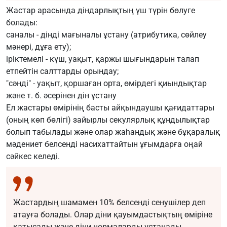
Жастар арасында діндарлықтың үш түрін бөлуге
болады:
саналы - дінді мағыналы ұстану (атрибутика, сөйлеу
мәнері, дұға ету);
іріктемелі - күш, уақыт, қаржы шығындарын талап
етпейтін салттарды орындау;
"сәнді" - уақыт, қоршаған орта, өмірдегі қиындықтар
және т. б. әсерінен дін ұстану
Ел жастары өмірінің басты айқындаушы қағидаттары
(оның көп бөлігі) зайырлы секулярлық құндылықтар
болып табылады және олар жаһандық және бұқаралық
мәдениет белсенді насихаттайтын ұғымдарға оңай
сәйкес келеді.
Жастардың шамамен 10% белсенді сенушілер деп
атауға болады. Олар діни қауымдастықтың өміріне
қатысады және діни нормаларды ұстанады.