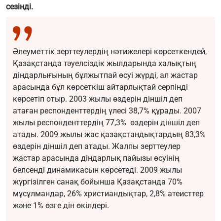
сезінді.
Әлеуметтік зерттеулердің нәтижелері көрсеткендей,
Қазақстанда тәуелсіздік жылдарында халықтың
діндарлығының бұлжытпай өсуі жүрді, ал жастар
арасында бұл көрсеткіш айтарлықтай серпінді
көрсетіп отыр. 2003 жылы өздерін діншіл деп
атаған респонденттердің үлесі 38,7% құрады. 2007
жылы респонденттердің 77,3% өздерін діншіл деп
атады. 2009 жылы жас қазақстандықтардың 83,3%
өздерін діншіл деп атады. Жалпы зерттеулер
жастар арасында діндарлық пайызы өсуінің
белсенді динамикасын көрсетеді. 2009 жылы
жүргізілген санақ бойынша Қазақстанда 70%
мұсұлмандар, 26% христиандықтар, 2,8% атеисттер
және 1% өзге дін өкілдері.