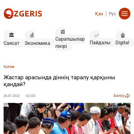
Қаз
Рус
📰
🏛️
💰
✅
🤖
Сарапшылар
Пайдалы
Digital
Саясат
Экономика
пікірі
Қоғам
Жастар арасында діннің таралу қарқыны
қандай?
Бөлісу
26.01.2022
233