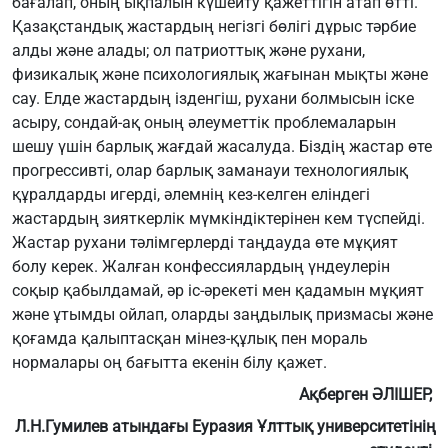
бағалап, оның ықпалын күшейту қажеттігін атап өтті.
Қазақстандық жастардың негізгі бөлігі дұрыс тәрбие
алды және алады; ол патриоттық және рухани,
физикалық және психологиялық жағынан мықты және
сау. Елде жастардың ізденгіш, рухани болмысын іске
асыру, сондай-ақ оның әлеуметтік проблемаларын
шешу үшін барлық жағдай жасалуда. Біздің жастар өте
прогрессивті, олар барлық заманауи технологиялық
құралдарды игерді, әлемнің кез-келген еліндегі
жастардың зияткерлік мүмкіндіктерінен кем түспейді.
Жастар рухани тәлімгерлерді таңдауда өте мұқият
болу керек. Жалған конфессиялардың үндеулерін
соқыр қабылдамай, әр іс-әрекеті мен қадамын мұқият
және ұтымды ойлап, оларды заңдылық призмасы және
қоғамда қалыптасқан мінез-құлық пен мораль
нормалары оң бағытта екенін білу қажет.
Ақберген ӘЛІШЕР,
Л.Н.Гумилев атындағы Еуразия Ұлттық университетінің