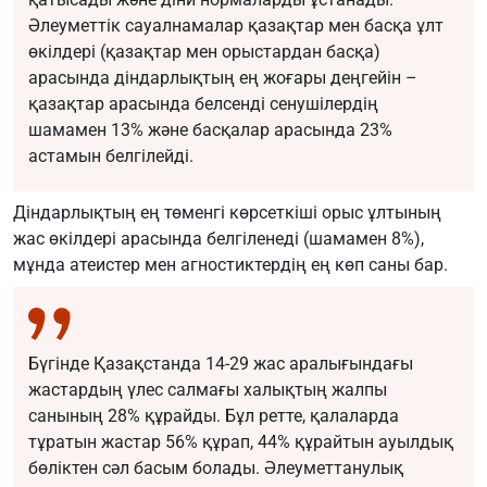
Әлеуметтік сауалнамалар қазақтар мен басқа ұлт
өкілдері (қазақтар мен орыстардан басқа)
арасында діндарлықтың ең жоғары деңгейін –
қазақтар арасында белсенді сенушілердің
шамамен 13% және басқалар арасында 23%
астамын белгілейді.
Діндарлықтың ең төменгі көрсеткіші орыс ұлтының
жас өкілдері арасында белгіленеді (шамамен 8%),
мұнда атеистер мен агностиктердің ең көп саны бар.
Бүгінде Қазақстанда 14-29 жас аралығындағы
жастардың үлес салмағы халықтың жалпы
санының 28% құрайды. Бұл ретте, қалаларда
тұратын жастар 56% құрап, 44% құрайтын ауылдық
бөліктен сәл басым болады. Әлеуметтанулық