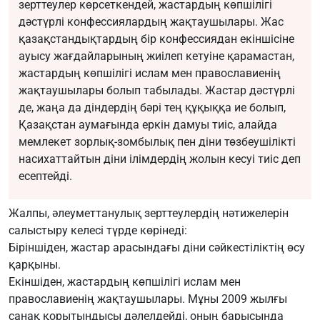
зерттеулер көрсеткендей, жастардың көпшілігі
дәстүрлі конфессиялардың жақтаушылары. Жас
қазақстандықтардың бір конфессиядан екіншісіне
ауысу жағдайларының жиілеп кетуіне қарамастан,
жастардың көпшілігі ислам мен православиенің
жақтаушылары болып табылады. Жастар дәстүрлі
де, жаңа да діндердің бәрі тең құқыққа ие болып,
Қазақстан аумағында еркін дамуы тиіс, алайда
мемлекет зорлық-зомбылық пен діни төзбеушілікті
насихаттайтын діни ілімдердің жолын кесуі тиіс деп
есептейді.
Жалпы, әлеуметтанулық зерттеулердің нәтижелерін
салыстыру келесі түрде көрінеді:
Біріншіден, жастар арасындағы діни сәйкестіліктің өсу
қарқыны.
Екіншіден, жастардың көпшілігі ислам мен
православиенің жақтаушылары. Мұны 2009 жылғы
санақ қорытындысы дәлелдейді, оның барысында