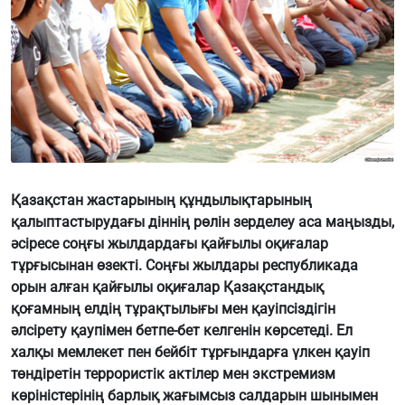
Қазақстан жастарының құндылықтарының
қалыптастырудағы діннің рөлін зерделеу аса маңызды,
әсіресе соңғы жылдардағы қайғылы оқиғалар
тұрғысынан өзекті. Соңғы жылдары республикада
орын алған қайғылы оқиғалар Қазақстандық
қоғамның елдің тұрақтылығы мен қауіпсіздігін
әлсірету қаупімен бетпе-бет келгенін көрсетеді. Ел
халқы мемлекет пен бейбіт тұрғындарға үлкен қауіп
төндіретін террористік актілер мен экстремизм
көріністерінің барлық жағымсыз салдарын шынымен