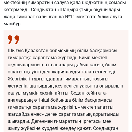
мектебінің ғимаратын салуға қала бюджетінің сомасы
көтермейді. Сондықтан «Шаңырақтың» оқушылары
жаңа ғимарат салынғанша №11 мектепте білім алуға
мәжбүр.
Шығыс Қазақстан облысының білім басқармасы
ғимаратқа сараптама жүргізді. Биыл мектеп
оқушыларының ата-аналары дабыл қағып, білім
ошағын қауіпті деп жариялауды талап еткен еді.
Жергілікті тұрғындар да ғимараттың тозығы
жеткенін, шатырдың кез келген уақытта опырылып
қалуы мүмкін екенін айтты. Содан кейін ата-
аналардың өтініші бойынша білім басқармасы
ғимаратқа сараптама жүргізіп, «мектеп апатты
жағдайда емес» деген сараптамалық қорытынды
шығарды. Дегенмен ғимараттың іргетасы мен
жылу жүйесіне күрделі жөндеу қажет. Сондықтан