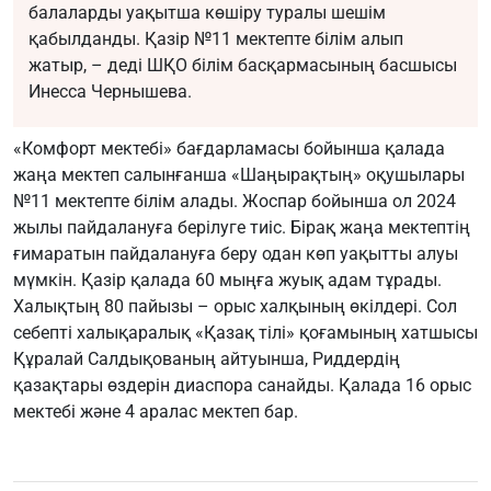
балаларды уақытша көшіру туралы шешім
қабылданды. Қазір №11 мектепте білім алып
жатыр, – деді ШҚО білім басқармасының басшысы
Инесса Чернышева.
«Комфорт мектебі» бағдарламасы бойынша қалада
жаңа мектеп салынғанша «Шаңырақтың» оқушылары
№11 мектепте білім алады. Жоспар бойынша ол 2024
жылы пайдалануға берілуге тиіс. Бірақ жаңа мектептің
ғимаратын пайдалануға беру одан көп уақытты алуы
мүмкін. Қазір қалада 60 мыңға жуық адам тұрады.
Халықтың 80 пайызы – орыс халқының өкілдері. Сол
себепті халықаралық «Қазақ тілі» қоғамының хатшысы
Құралай Салдықованың айтуынша, Риддердің
қазақтары өздерін диаспора санайды. Қалада 16 орыс
мектебі және 4 аралас мектеп бар.