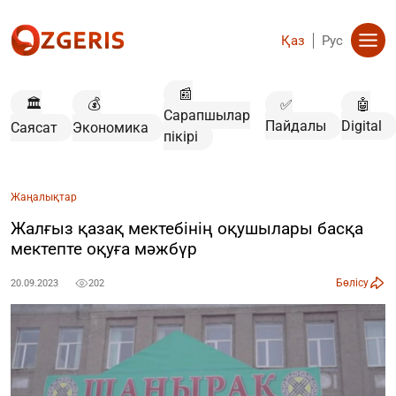
Қаз
Рус
📰
🏛️
💰
✅
🤖
Сарапшылар
Пайдалы
Digital
Саясат
Экономика
пікірі
Жаңалықтар
Жалғыз қазақ мектебінің оқушылары басқа
мектепте оқуға мәжбүр
Бөлісу
20.09.2023
202