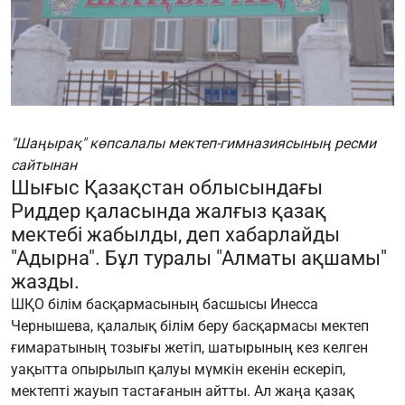
"Шаңырақ" көпсалалы мектеп-гимназиясының ресми
сайтынан
Шығыс Қазақстан облысындағы
Риддер қаласында жалғыз қазақ
мектебі жабылды, деп хабарлайды
"Адырна". Бұл туралы "Алматы ақшамы"
жазды.
ШҚО білім басқармасының басшысы Инесса
Чернышева, қалалық білім беру басқармасы мектеп
ғимаратының тозығы жетіп, шатырының кез келген
уақытта опырылып қалуы мүмкін екенін ескеріп,
мектепті жауып тастағанын айтты. Ал жаңа қазақ