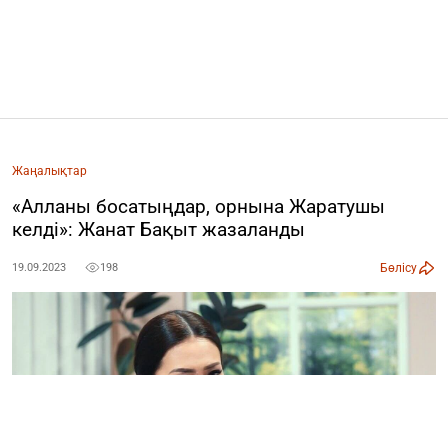
Жаңалықтар
«Алланы босатыңдар, орнына Жаратушы
келді»: Жанат Бақыт жазаланды
Бөлісу
19.09.2023
198