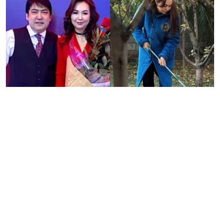
Қазақ эстрадасының жарық жұлдызы Мейрамбек
Беспаевтың әйелі Мархабат Беспаева көше сыпырып,
құстың ұясын тазалап жүр.
Соңғы кезде
мегажұлдыздың әйелі жеке парақшасын белсенді
жүргізіп, оқырмандарымен тығыз қарым-қатынас
орнатқан. “Үйдің тұңғышы болғасын бүкіл тірлік
мойныңда болатыны рас. Әр қазақ отбасында кенже