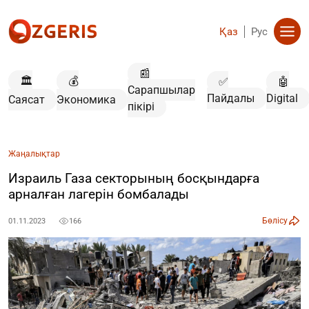
Қаз
Рус
📰
🏛️
💰
✅
🤖
Сарапшылар
Пайдалы
Digital
Саясат
Экономика
пікірі
Жаңалықтар
Израиль Газа секторының босқындарға
арналған лагерін бомбалады
Бөлісу
01.11.2023
166