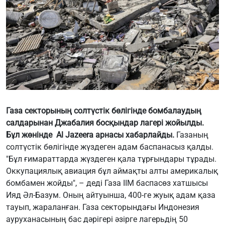
Газа секторының солтүстік бөлігінде бомбалаудың
салдарынан Джабалия босқындар лагері жойылды.
Бұл жөнінде Al Jazeera арнасы хабарлайды.
Газаның
солтүстік бөлігінде жүздеген адам баспанасыз қалды.
"Бұл ғимараттарда жүздеген қала тұрғындары тұрады.
Оккупациялық авиация бұл аймақты алты америкалық
бомбамен жойды", – деді Газа ІІМ баспасөз хатшысы
Ияд Әл-Базум. Оның айтуынша, 400-ге жуық адам қаза
тауып, жараланған. Газа секторындағы Индонезия
ауруханасының бас дәрігері әзірге лагерьдің 50