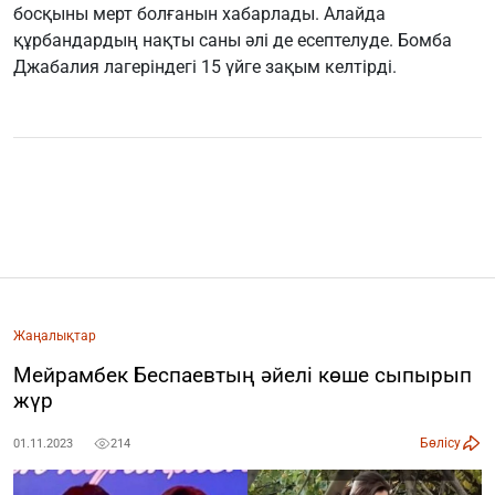
босқыны мерт болғанын хабарлады. Алайда
құрбандардың нақты саны әлі де есептелуде. Бомба
Джабалия лагеріндегі 15 үйге зақым келтірді.
Жаңалықтар
Мейрамбек Беспаевтың әйелі көше сыпырып
жүр
Бөлісу
01.11.2023
214