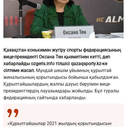
Қазақстан конькимен жүгіру спорты федерациясының
вице-президенті Оксана Тен қызметінен кетті, деп
хабарлайды ozgeris.info тілшісі qazaqsporty.kz-ке
сілтеме жасап.
Мұндай шешім ұйымның құрылтай
жиналысының қорытындысы бойынша қабылданған.
Құрылтайшылардың жалпы дауыс беруімен вице-
президенттердің лауазымдары жойылды. Бұл туралы
федерацияның сайтында хабарланды.
«Құрылтайшылар 2021 жылдың қорытындысын