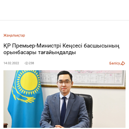
Жаңалықтар
ҚР Премьер-Министрі Кеңсесі басшысының
орынбасары тағайындалды
Бөлісу
14.02.2022
238