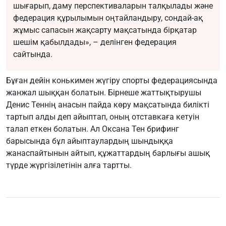
шығарып, даму перспективаларын талқылады және
федерация құрылымын оңтайландыру, сондай-ақ
жұмыс сапасын жақсарту мақсатында бірқатар
шешім қабылдады», – делінген федерация
сайтында.
Бұған дейін конькимен жүгіру спорты федерациясында
жанжал шыққан болатын. Бірнеше жаттықтырушы
Денис Теннің анасын пайда көру мақсатында билікті
тартып алды деп айыптап, оның отставкаға кетуін
талап еткен болатын. Ал Оксана Тен брифинг
барысында бұл айыптаулардың шындыққа
жанаспайтынын айтып, құжаттардың барлығы ашық
түрде жүргізілетінін алға тартты.