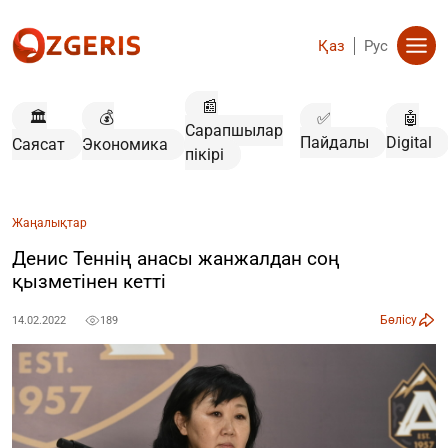
Қаз
Рус
📰
🏛️
💰
✅
🤖
Сарапшылар
Пайдалы
Digital
Саясат
Экономика
пікірі
Жаңалықтар
Денис Теннің анасы жанжалдан соң
қызметінен кетті
Бөлісу
14.02.2022
189