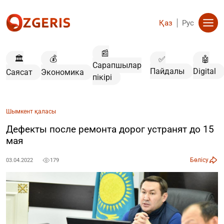
Қаз
Рус
📰
🏛️
💰
✅
🤖
Сарапшылар
Пайдалы
Digital
Саясат
Экономика
пікірі
Шымкент қаласы
Дефекты после ремонта дорог устранят до 15
мая
Бөлісу
03.04.2022
179