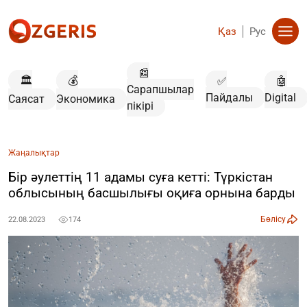
Қаз
Рус
📰
🏛️
💰
✅
🤖
Сарапшылар
Пайдалы
Digital
Саясат
Экономика
пікірі
Жаңалықтар
Бір әулеттің 11 адамы суға кетті: Түркістан
облысының басшылығы оқиға орнына барды
Бөлісу
22.08.2023
174