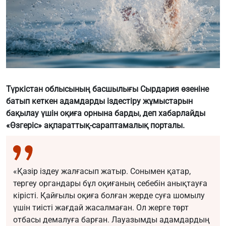
Түркістан облысының басшылығы Сырдария өзеніне
батып кеткен адамдарды іздестіру жұмыстарын
бақылау үшін оқиға орнына барды, деп хабарлайды
«Өзгеріс» ақпараттық-сараптамалық порталы.
«Қазір іздеу жалғасып жатыр. Сонымен қатар,
тергеу органдары бұл оқиғаның себебін анықтауға
кірісті. Қайғылы оқиға болған жерде суға шомылу
үшін тиісті жағдай жасалмаған. Ол жерге төрт
отбасы демалуға барған. Лауазымды адамдардың