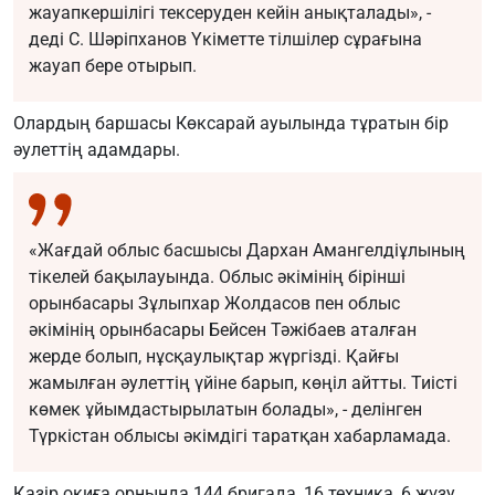
жауапкершілігі тексеруден кейін анықталады», -
деді С. Шәріпханов Үкіметте тілшілер сұрағына
жауап бере отырып.
Олардың баршасы Көксарай ауылында тұратын бір
әулеттің адамдары.
«Жағдай облыс басшысы Дархан Амангелдіұлының
тікелей бақылауында. Облыс әкімінің бірінші
орынбасары Зұлыпхар Жолдасов пен облыс
әкімінің орынбасары Бейсен Тәжібаев аталған
жерде болып, нұсқаулықтар жүргізді. Қайғы
жамылған әулеттің үйіне барып, көңіл айтты. Тиісті
көмек ұйымдастырылатын болады», - делінген
Түркістан облысы әкімдігі таратқан хабарламада.
Қазір оқиға орнында 144 бригада, 16 техника, 6 жүзу