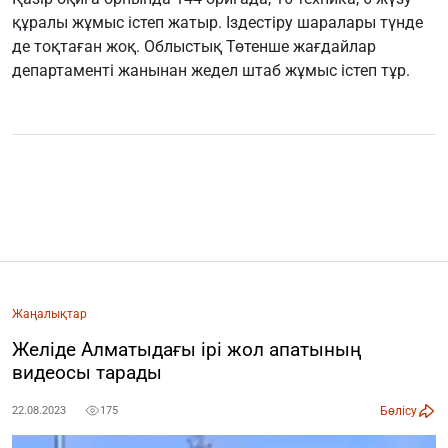
құралы жұмыс істеп жатыр. Іздестіру шаралары түнде
де тоқтаған жоқ. Облыстық Төтенше жағдайлар
департаменті жанынан жедел штаб жұмыс істеп тұр.
Жаңалықтар
Желіде Алматыдағы ірі жол апатының
видеосы тарады
Бөлісу
22.08.2023
175