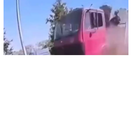
Алматыда жүк көлігі жоғары жылдамдықта жолдың
қарсы бетіне шығып кетіп, бірнеше көлікті соққан
сәтінің видеосы интернетте тарай бастады. Полиция
тергеуге кірісті, деп хабарлайды «Өзгеріс» ақпараттық-
сараптамалық порталы.
Жол апаты фактісін
Бостандық ауданы полиция басқармасының