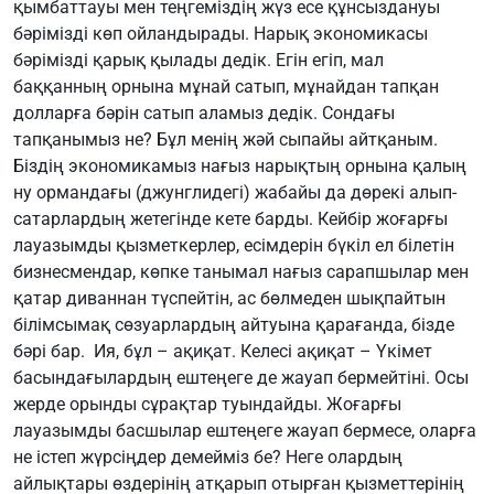
қымбаттауы мен теңгеміздің жүз есе құнсыздануы
бәрімізді көп ойландырады. Нарық экономикасы
бәрімізді қарық қылады дедік. Егін егіп, мал
баққанның орнына мұнай сатып, мұнайдан тапқан
долларға бәрін сатып аламыз дедік. Сондағы
тапқанымыз не? Бұл менің жәй сыпайы айтқаным.
Біздің экономикамыз нағыз нарықтың орнына қалың
ну ормандағы (джунглидегі) жабайы да дөрекі алып-
сатарлардың жетегінде кете барды. Кейбір жоғарғы
лауазымды қызметкерлер, есімдерін бүкіл ел білетін
бизнесмендар, көпке танымал нағыз сарапшылар мен
қатар диваннан түспейтін, ас бөлмеден шықпайтын
білімсымақ сөзуарлардың айтуына қарағанда, бізде
бәрі бар. Ия, бұл – ақиқат. Келесі ақиқат – Үкімет
басындағылардың ештеңеге де жауап бермейтіні. Осы
жерде орынды сұрақтар туындайды. Жоғарғы
лауазымды басшылар ештеңеге жауап бермесе, оларға
не істеп жүрсіңдер демейміз бе? Неге олардың
айлықтары өздерінің атқарып отырған қызметтерінің