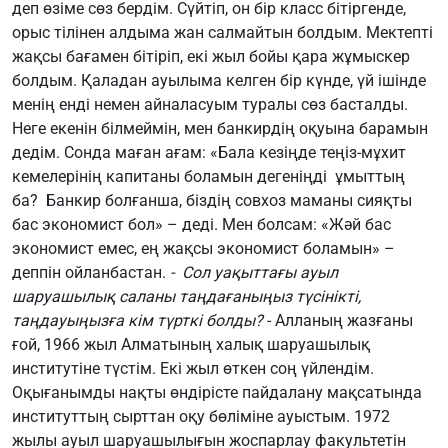
деп өзіме сөз бердім. Сүйтіп, он бір класс бітіргенде,
орыс тілінен алдыма жан салмайтын болдым. Мектепті
жақсы бағамен бітіріп, екі жыл бойы қара жұмыскер
болдым. Қаладан ауылыма келген бір күнде, үй ішінде
менің енді немен айналасуым туралы сөз басталды.
Неге екенін білмеймін, мен банкирдің оқуына барамын
дедім. Сонда маған ағам: «Бала кезіңде теңіз-мұхит
кемелерінің капитаны боламын дегеніңді ұмыттың
ба? Банкир болғанша, біздің совхоз маманы сияқты
бас экономист бол» – деді. Мен болсам: «Жәй бас
экономист емес, ең жақсы экономист боламын» –
деппін ойланбастан.
- Сол уақыттағы ауыл
шаруашылық саланы таңдағаныңыз түсінікті,
таңдауыңызға кім түрткі болды?
- Алланың жазғаны
ғой, 1966 жыл Алматының халық шаруашылық
институтіне түстім. Екі жыл өткен соң үйлендім.
Оқығанымды нақты өндірісте пайдалану мақсатында
институттың сырттан оқу бөліміне ауыстым. 1972
жылы ауыл шаруашылығын жоспарлау факультетін