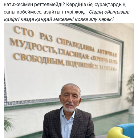
нәтижесімен реттелмейді? Көрдіңіз бе, сұрақтардың
саны көбеймесе, азайтын түрі жоқ.
- Сіздің ойыңызша
қазіргі кезде қандай мәселені қолға алу керек?