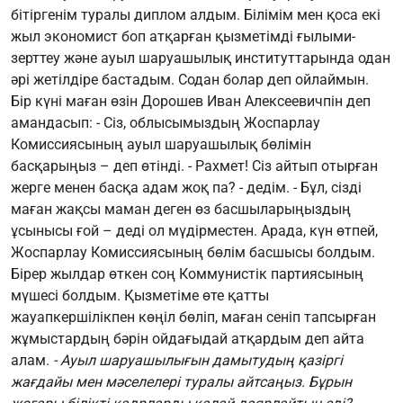
бітіргенім туралы диплом алдым. Білімім мен қоса екі
жыл экономист боп атқарған қызметімді ғылыми-
зерттеу және ауыл шаруашылық институттарында одан
әрі жетілдіре бастадым. Содан болар деп ойлаймын.
Бір күні маған өзін Дорошев Иван Алексеевичпін деп
амандасып: - Сіз, облысымыздың Жоспарлау
Комиссиясының ауыл шаруашылық бөлімін
басқарыңыз – деп өтінді. - Рахмет! Сіз айтып отырған
жерге менен басқа адам жоқ па? - дедім. - Бұл, сізді
маған жақсы маман деген өз басшыларыңыздың
ұсынысы ғой – деді ол мүдірместен. Арада, күн өтпей,
Жоспарлау Комиссиясының бөлім басшысы болдым.
Бірер жылдар өткен соң Коммунистік партиясының
мүшесі болдым. Қызметіме өте қатты
жауапкершілікпен көңіл бөліп, маған сеніп тапсырған
жұмыстардың бәрін ойдағыдай атқардым деп айта
алам.
- Ауыл шаруашылығын дамытудың қазіргі
жағдайы мен мәселелері туралы айтсаңыз. Бұрын