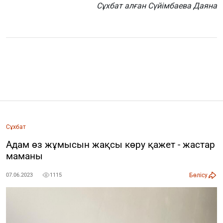
Сұхбат алған Сүйімбаева Даяна
Сұхбат
Адам өз жұмысын жақсы көру қажет - жастар
маманы
Бөлісу
07.06.2023
1115