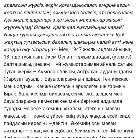
араласып жүрсіз, елдің қоғамдық-саяси өміріне азды-
көпті өз пікіріңізбен, ойыңызбен бөлісіп, өте белсендісіз.
Қоғамдық шараларға қатысып, мақалалар жазып
жүргеніңізді білеміз. Қазір қал жағдайыңыз қалай?
Өзіңіз туралы қысқаша айтып таныстырсаңыз. Қай
жақтың тумасысыз, балалық шағыңыз қалай өтті және
қандай оқу бітірдіңіз?
- Мен, 1947 жылы ақпан айының
13-інде туыппын. Әкем Оспан – ұжымшардың (колхоз)
балташысы, шешем – үй жұмыстарымен айналысатын.
Туған жерім – Ақмола облысы, Астрахан ауданындағы
Жарсуат ауылы. Бауырларымның ішіндегі ең кенжесі
мен болдым. Кенже болғасын еркелеген шығармын.
Бірақ, бала кезімді ойласам, есіме, әке, шешем мен
бауырларыма көмектескенімнің бәрі көз алдымда
тұрады. Әсіресе, әкемнің: «Балам, істегенін: маған
жақсы, әрі – көмек; үйренгенің өзіңе жақсы, есейгенде
пайдасын көресін» –дейтін. Әкемнің осы маған
айтқаны – оның мені еңбекке бейімдеуі екен. Міне, күні