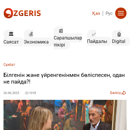
Қаз
Рус
📰
🏛️
💰
✅
🤖
Сарапшылар
Пайдалы
Digital
Саясат
Экономика
пікірі
Сұхбат
Білгенін және үйренгенінмен бөліспесен, одан
не пайда?!
Бөлісу
26.06.2023
1018