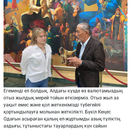
Егеменді ел болдық. Алдағы күзде өз валютамыздың
отыз жылдық мерей тойын өткізерміз. Отыз жыл аз
уақыт емес және қол жеткенімізді түбегейлі
қортындылауға молынан жеткілікті. Бүкіл Кеңес
Одағын асыраған қалың ел-жұртымды азық-түліктің
аздығы, тұтыныстағы тауарлардың күн сайын