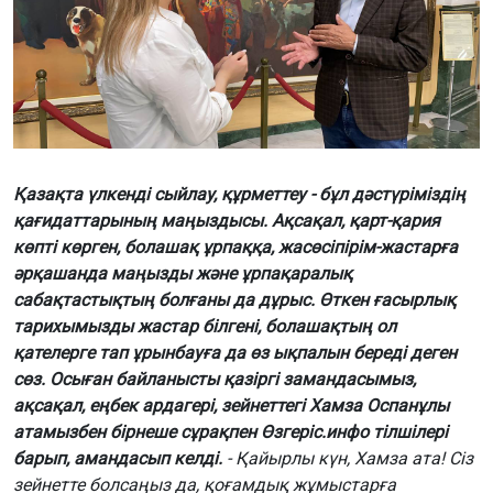
Қазақта үлкенді сыйлау, құрметтеу - бұл дәстүріміздің
қағидаттарының маңыздысы. Ақсақал, қарт-қария
көпті көрген, болашақ ұрпаққа, жасөсіпірім-жастарға
әрқашанда маңызды және ұрпақаралық
сабақтастықтың болғаны да дұрыс. Өткен ғасырлық
тарихымызды жастар білгені, болашақтың ол
қателерге тап ұрынбауға да өз ықпалын береді деген
сөз. Осыған байланысты қазіргі замандасымыз,
ақсақал, еңбек ардагері, зейнеттегі Хамза Оспанұлы
атамызбен бірнеше сұрақпен
Өзгеріс.инфо
тілшілері
барып, амандасып келді.
- Қайырлы күн, Хамза ата! Сіз
зейнетте болсаңыз да, қоғамдық жұмыстарға