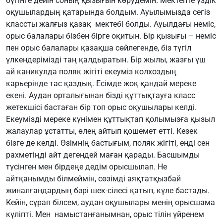
бүгінге дейін соның қызығын көрудемін. Мектепте үздік
оқушылардың қатарында болдым. Ауылымызда сегіз
классты жалғыз қазақ мектебі болды. Ауылдағы неміс,
орыс балалары бізбен бірге оқитын. Бір қызығы – неміс
пен орыс балалары қазақша сөйлегенде, біз түгіл
үлкендерімізді таң қалдыратын. Бір жылы, жазғы үш
ай каникулда поляк жігіті екеуміз колхоздың
карьерінде тас қаздық. Есімде жоқ қандай мереке
екені. Аудан орталығынан бізді құттықтауға класс
жетекшісі бастаған бір топ орыс оқушылары келді.
Екеумізді мереке күнімен құттықтап қолымызға қызыл
жалаулар ұстатты, өлең айтып қошемет етті. Кезек
бізге де келді. Өзімнің бастығым, поляк жігіті, енді сен
рахметіңді айт дегендей маған қарады. Басшымды
түсінген мен бірдеңе дедім орысшылап. Не
айтқанымды білмеймін, сөзімді аяқтатқызбай
жиналғандардың бәрі шек-сілесі қатып, күле бастады.
Кейін, сұрап білсем, аудан оқушылары менің орысшама
күліпті. Мен намыстанғанымнан, орыс тілін үйренем