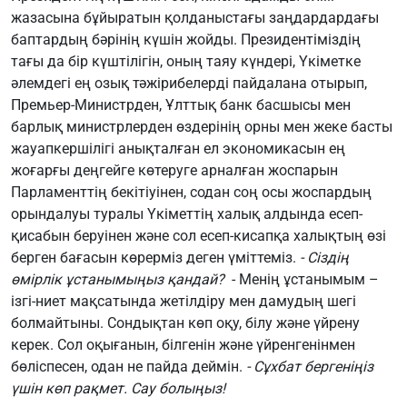
жазасына бұйыратын қолданыстағы заңдардардағы
баптардың бәрінің күшін жойды. Президентіміздің
тағы да бір күштілігін, оның таяу күндері, Үкіметке
әлемдегі ең озық тәжірибелерді пайдалана отырып,
Премьер-Министрден, Ұлттық банк басшысы мен
барлық министрлерден өздерінің орны мен жеке басты
жауапкершілігі анықталған ел экономикасын ең
жоғарғы деңгейге көтеруге арналған жоспарын
Парламенттің бекітіуінен, содан соң осы жоспардың
орындалуы туралы Үкіметтің халық алдында есеп-
қисабын беруінен және сол есеп-кисапқа халықтың өзі
берген бағасын көрерміз деген үміттеміз.
- Сіздің
өмірлік ұстанымыңыз қандай?
- Менің ұстанымым –
ізгі-ниет мақсатында жетілдіру мен дамудың шегі
болмайтыны. Сондықтан көп оқу, білу және үйрену
керек. Сол оқығанын, білгенін және үйренгенінмен
бөліспесен, одан не пайда деймін.
- Сұхбат бергеніңіз
үшін көп рақмет. Сау болыңыз!