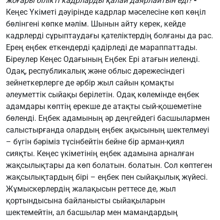
жоғары білікті кадрларды қалай даярлайтын еді?
-
Кеңес Үкіметі дәуірінде кадрлар мәселесіне көп көңіл
бөлінгені көпке мәлім. Шынын айту керек, кейде
кадрлерді сұрыптаудағы қателіктердің болғаны да рас.
Ерең еңбек еткендерді қадірледі де мараппаттады.
Біреулер Кеңес Одағының Еңбек Ері атағын иеленді.
Одақ, республикалық және облыс дәрежесіндегі
зейнеткерлерге де әрбір жыл сайын қомақты
әлеуметтік сыйақы берілетін. Одақ көлемінде еңбек
адамдары көптің ерекше де атақты сый-қошеметіне
бөленді. Еңбек адамының әр деңгейдегі басшылармен
салыстырғанда олардың еңбек ақысының шектелмеуі
– бүгін бәріміз түсінбейтін бейне бір арман-қиял
сияқты. Кеңес үкіметінің еңбек адамына арналған
жақсылықтары да көп болатын. болатын. Сол көптеген
жақсылықтардың бірі – еңбек пен сыйақылық жүйесі.
Жұмыскерлердің жалақысын реттесе де, жыл
қортындысына байланысты сыйақыларын
шектемейтін, ал басшылар мен мамандардың