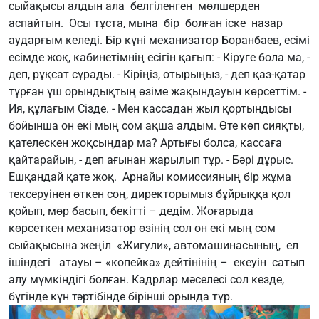
сыйақысы алдын ала белгіленген мөлшерден
аспайтын. Осы тұста, мына бір болған іске назар
аударғым келеді. Бір күні механизатор Боранбаев, есімі
есімде жоқ, кабинетімнің есігін қағып: - Кіруге бола ма, -
деп, рұқсат сұрады. - Кіріңіз, отырыңыз, - деп қаз-қатар
тұрған үш орындықтың өзіме жақындауын көрсеттім. -
Ия, құлағым Сізде. - Мен кассадан жыл қортындысы
бойынша он екі мың сом ақша алдым. Өте көп сияқты,
қателескен жоқсыңдар ма? Артығы болса, кассаға
қайтарайын, - деп ағынан жарылып тұр. - Бәрі дұрыс.
Ешқандай қате жоқ. Арнайы комиссияның бір жұма
тексеруінен өткен соң, директорымыз бұйрыққа қол
қойып, мөр басып, бекітті – дедім. Жоғарыда
көрсеткен механизатор өзінің сол он екі мың сом
сыйақысына жеңіл «Жигули», автомашинасының, ел
ішіндегі атауы – «копейка» дейтінінің – екеуін сатып
алу мүмкіндігі болған. Кадрлар мәселесі сол кезде,
бүгінде күн тәртібінде бірінші орында тұр.