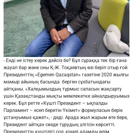
- Енді не істеу керек дейсіз бе? Бұл сұраққа тек бір ғана
жауап бар және оны Қ-Ж. Тоқаевтың өзі беріп отыр ғой.
Президенттің «Egemen Qazaqstan» газетіне 2020 жылғы
мамыр айының басында берген сұхбатындағы
айтқаны. «Халқымыздың тұрмыс сапасын жақсарту
үшін Қазақстанды мықты мемлекетке айналдыруымыз
керек. Бұл ретте «Күшті Президент – ықпалды
Парламент – есеп беретін Үкімет» формуласын берік
ұстануымыз қажет», - деді. Арада жыл жарым өте бере,
Президент айтқан сөзде тұрудың үлгісін көрсетті.
Президенттің күштілігі сол, кінәлі адамды өлім