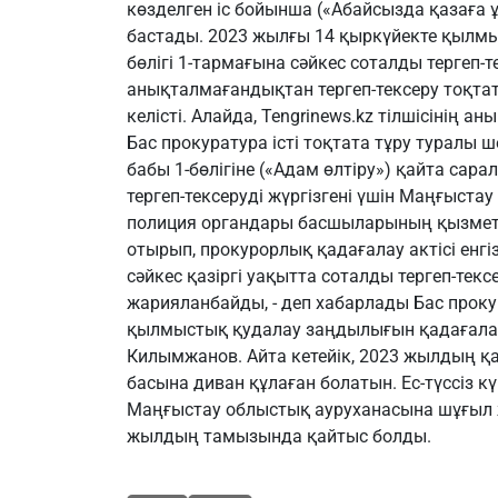
көзделген іс бойынша («Абайсызда қазаға 
бастады. 2023 жылғы 14 қыркүйекте қылмыст
бөлігі 1-тармағына сәйкес соталды тергеп-
анықталмағандықтан тергеп-тексеру тоқт
келісті. Алайда,
Tengrinews.kz
тілшісінің ан
Бас прокуратура істі тоқтата тұру туралы ш
бабы 1-бөлігіне («Адам өлтіру») қайта сарал
тергеп-тексеруді жүргізгені үшін Маңғыст
полиция органдары басшыларының қызметі
отырып, прокурорлық қадағалау актісі енгі
сәйкес қазіргі уақытта соталды тергеп-текс
жарияланбайды, - деп хабарлады Бас проку
қылмыстық қудалау заңдылығын қадағала
Килымжанов. Айта кетейік, 2023 жылдың қ
басына диван құлаған болатын. Ес-түссіз 
Маңғыстау облыстық ауруханасына шұғыл же
жылдың тамызында қайтыс болды.