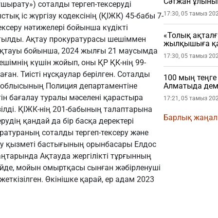
Сәтжан ұлыны
ұшырату») соталды тергеп-тексеруді
17:30, 05 тамыз 20
ық іс жүргізу кодексінің (ҚІЖК) 45-бабы 7-
тексеру нәтижелері бойынша күдікті
«Толық ақталғ
атылды. Ақтау прокуратурасы шешіммен
жылқышыға қа
ықтауы бойынша, 2024 жылғы 21 маусымда
17:30, 05 тамыз 20
ешімнің күшін жойып, оны ҚР ҚК-нің 99-
аған. Тиісті нұсқаулар берілген. Соталды
100 мың теңге
ау облысының Полиция департаментіне
Алматыда де
н бағалау туралы мәселені қарастыра
17:21, 05 тамыз 20
зілді. ҚІЖК-нің 201-бабының талаптарына
Барлық жаңа
ерудің қандай да бір басқа деректері
ратураның соталды тергеп-тексеру және
у қызметі бастығының орынбасары Елдос
аңтарында Ақтауда жергілікті тұрғынның
күйде, мойын омыртқасы сынған жәбірленуші
ткізілген. Өкінішке қарай, ер адам 2023