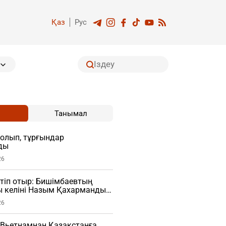
Қаз
Рус
Танымал
болып, тұрғындар
ды
26
етіп отыр: Бишімбаевтың
ы келіні Назым Қахарманды
ВИДЕО)
26
 Вьетнамнан Қазақстанға