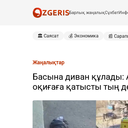
Барлық жаңалық
Сұхбат
Инф
🏛️ Саясат
💰 Экономика
📰 Сарап
Жаңалықтар
Басына диван құлады:
оқиғаға қатысты тың 