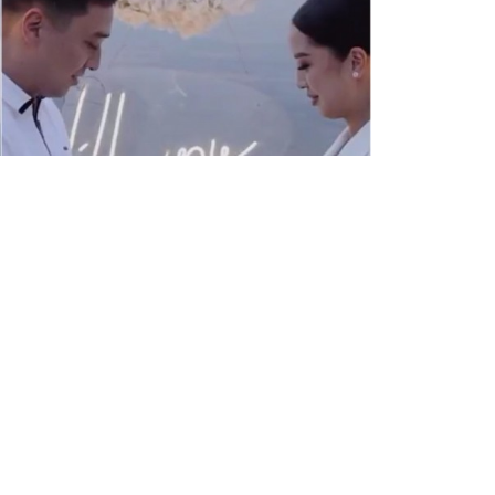
Бөлісу
ң немере қарындасының сүйіктісі қамауға
қпаратты мемлекет басшысының әкімшілігі