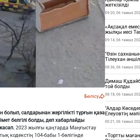
жеткізілді
09:20, 06 тамыз 20
«Ақсақал емес
жылқы иесі Тә
09:14, 06 тамыз 20
"Өзін сахнаның
Тілеухан әнші
08:36, 06 тамыз 20
Димаш Құдайбе
той болды
08:18, 06 тамыз 20
Бөлісу
"Алдар Көседег
 болып, салдарынан жергілікті тұрғын қаза
Елеуовтің мәл
ұстатты
мет белгілі болды, деп хабарлайды
00:21, 06 тамыз 20
 жасап.
2023 жылғы қаңтарда Маңғыстау
қ кодекстің 104-бабы 1-бөлігінде
«Тортты маған