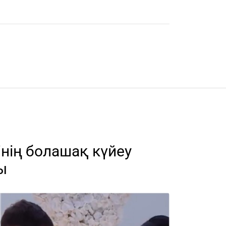
нің болашақ күйеу
ы