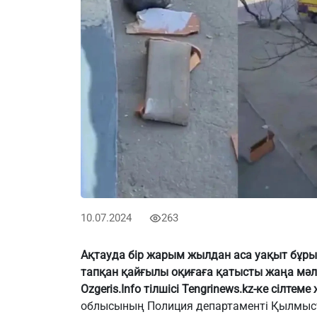
10.07.2024
263
Ақтауда бір жарым жылдан аса уақыт бұрын
тапқан қайғылы оқиғаға қатысты жаңа мәлі
Ozgeris.Info
тілшісі
Tengrinews.kz
-ке сілтеме
облысының Полиция департаменті Қылмысты