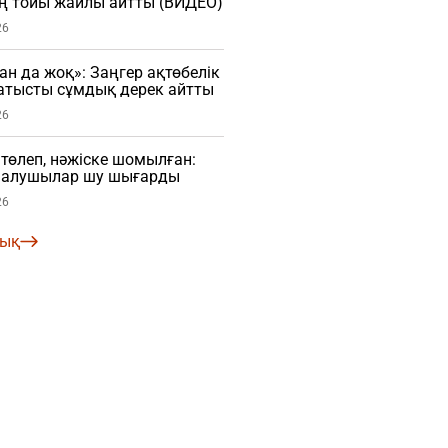
ң тойы жайлы айтты (ВИДЕО)
26
ан да жоқ»: Заңгер ақтөбелік
тысты сұмдық дерек айтты
26
 төлеп, нәжіске шомылған:
малушылар шу шығарды
26
лық