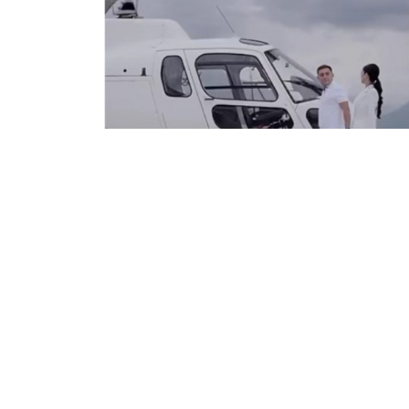
10.07.2024
192
Қырғызстанда президент Садыр Жапаровты
алынды, деп хабарлайды
Ozgeris.Info
.
Бұл а