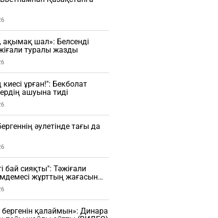
26
, ақымақ шал»: Белсенді
жіғали туралы жазды
26
 киесі ұрған!": Бекболат
лердің ашуына тиді
26
ргеннің әулетінде тағы да
26
і бай сияқты": Тәжіғали
імдемесі жұрттың жағасын
26
 бергенін қалаймын»: Динара