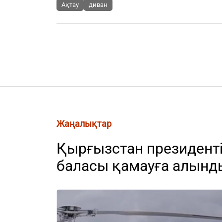
Ақтау
диван
Жаңалықтар
Қырғызстан президенті
баласы қамауға алынд