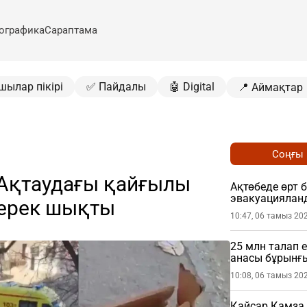
ографика
Сараптама
шылар пікірі
✅ Пайдалы
🤖 Digital
📍 Аймақтар
Соңғы
 Ақтаудағы қайғылы
Ақтөбеде өрт 
эвакуациялан
дерек шықты
10:47, 06 тамыз 20
25 млн талап 
анасы бұрынғ
сотқа берді (
10:08, 06 тамыз 20
Қайсар Қамза