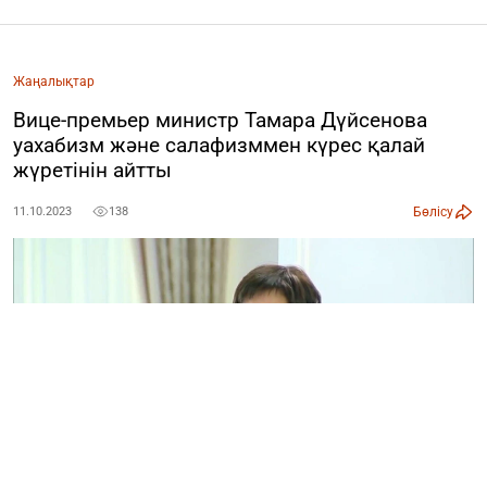
Жаңалықтар
Вице-премьер министр Тамара Дүйсенова
уахабизм және салафизммен күрес қалай
жүретінін айтты
Бөлісу
11.10.2023
138