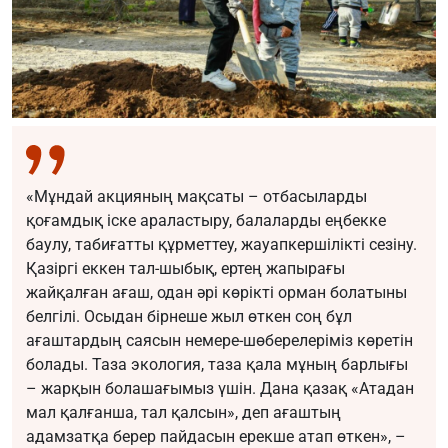
«Мұндай акцияның мақсаты – отбасыларды
қоғамдық іске араластыру, балаларды еңбекке
баулу, табиғатты құрметтеу, жауапкершілікті сезіну.
Қазіргі еккен тал-шыбық, ертең жапырағы
жайқалған ағаш, одан әрі көрікті орман болатыны
белгілі. Осыдан бірнеше жыл өткен соң бұл
ағаштардың саясын немере-шөберелеріміз көретін
болады. Таза экология, таза қала мұның барлығы
– жарқын болашағымыз үшін. Дана қазақ «Атадан
мал қалғанша, тал қалсын», деп ағаштың
адамзатқа берер пайдасын ерекше атап өткен», –