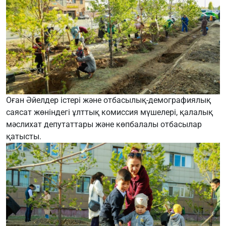
Оған Әйелдер істері және отбасылық-демографиялық
саясат жөніндегі ұлттық комиссия мүшелері, қалалық
мәслихат депутаттары және көпбалалы отбасылар
қатысты.