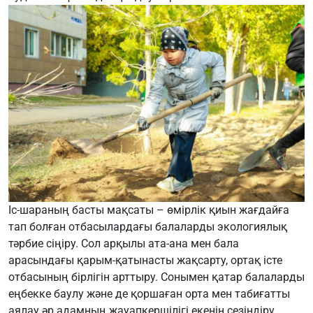
Іс-шараның басты мақсаты – өмірлік қиын жағдайға
тап болған отбасылардағы балаларды экологиялық
тәрбие сіңіру. Сол арқылы ата-ана мен бала
арасындағы қарым-қатынасты жақсарту, ортақ істе
отбасының бірлігін арттыру.
Сонымен қатар балаларды
еңбекке баулу және де қоршаған орта мен табиғатты
аялау әр адамның жауапкершілігі екенін сезіндіру.