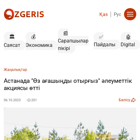
Қаз
Рус
📰
🏛️
💰
✅
🤖
Сарапшылар
Пайдалы
Digital
Саясат
Экономика
пікірі
Жаңалықтар
Астанада "Өз ағашыңды отырғыз" әлеуметтік
акциясы өтті
Бөлісу
06.10.2023
201