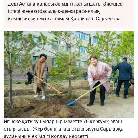
деді Астана қаласы әкімдігі жанындағы Әйелдер
істері және отбасылық-демографиялық
комиссиясының хатшысы Қарлығаш Саркенова.
Игі іске қатысушылар бір мезетте 70-ке жуық ағаш
отырғызды. Жер бөліп, ағаш отырғызуға Сарыарқа
ауданының әкімдігі қолдау көрсетті.