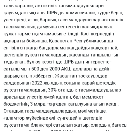
халықаралық автокөлік тасымалдаушылары
қауымдастықтары ШРБ-ды комиссиялық түрде беріп,
үлестіреді, яғни, барлық тасымалдаушылар автокөлік
тасымалының дамуына септесетін халықаралық
құжаттармен қамтамасыз етіледі. Кәсіпкерлердің
ақпараты бойынша, Қазақстан Республикасында
енгізілген жаңа бағдарлама жағдайды жақсартпай,
шетелдік рұқсаттамалардың жасанды тапшылығын
тудырған, бұл өз кезегінде ШРБ-дың интернеттегі
сатылымын 500-ден 2000 АҚШ долларына дейін
шарықтатып жіберген. Жасалған тосқауылдар
салдарынан 2022 жылдың соңына қарай шетелдік
рұқсаттамалардың 30% отандық тасымалдаушылар
арасында үлестірілмей қалған, бұл мемлекет
бюджетінің 3 млрд теңгеден қағылуына алып келді.
Отандық тасымалдаушылардың мәліметінше,
ғаламтор жүйесінде әлі күнге дейін шетелдік
рұқсаттама бланктері сатылып жатыр, олардың бағасы