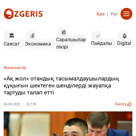
Қаз
Рус
📰
🏛️
💰
✅
🤖
Сарапшылар
Пайдалы
Digital
Саясат
Экономика
пікірі
Жаңалықтар
«Ақ жол» отандық тасымалдаушылардың
құқығын шектеген шенділерді жауапқа
тартуды талап етті
Бөлісу
26.09.2023
178