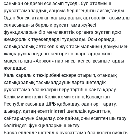
санынан ондаған есе асып түседі, бұл аталмыш
рұқсаттамалардың заңсыз берілгендігін айғақтайды.
Одан бөлек, аталған халықаралық автокөлік тасымалы
саласындағы барлық рұқсаттама жүйесі
функцияларын бір мемлекеттік органға жүктеп қою
жемқорлық тәуекелдерді тудырады. Осы орайда,
халықаралық автокөлік жүк тасымалының дамуы мен
жақсаруына кедергі келтіретін шарттарды жою
мақсатында «Ақ жол» партиясы келесі ұсыныстарды
жолдады:
Халықаралық тәжірибені ескере отырып, отандық
халықаралық тасымалдаушыларға шетелдік
рұқсаттама бланкілерін беру тәртібін қайта қарау.
Көлік министрлігі Көлік комитетінің Қазақстан
Республикасында ШРБ қабылдау, одан әрі тарату,
шығару, қатаң есептіліктегі шетелдік құжаттың
қайтарылуын бақылау, сондай-ақ оны есептен шығару
бөлігіндегі функцияларын шектеу.
Басқа елдерде шетелдік рұқсаттама бланкілері сияқты