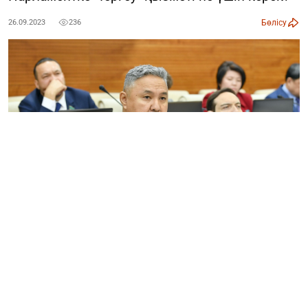
Бөлісу
26.09.2023
236
Заңсыз шығарылған капиталды қайтару туралы заң
жобасы Мәжілісте қаралғанда,
парламенттік тергеу
функциясының қажеттігі туралы "Ақжол"