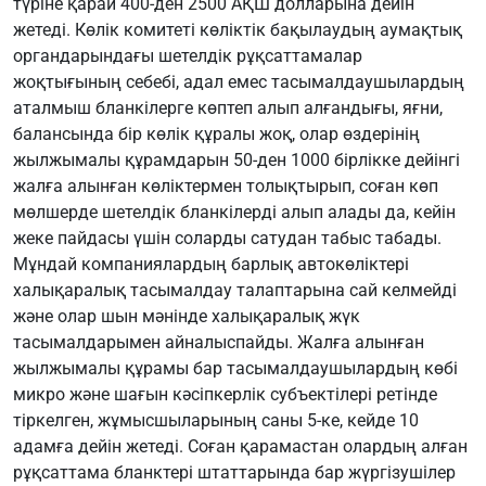
түріне қарай 400-ден 2500 АҚШ долларына дейін
жетеді. Көлік комитеті көліктік бақылаудың аумақтық
органдарындағы шетелдік рұқсаттамалар
жоқтығының себебі, адал емес тасымалдаушылардың
аталмыш бланкілерге көптеп алып алғандығы, яғни,
балансында бір көлік құралы жоқ, олар өздерінің
жылжымалы құрамдарын 50-ден 1000 бірлікке дейінгі
жалға алынған көліктермен толықтырып, соған көп
мөлшерде шетелдік бланкілерді алып алады да, кейін
жеке пайдасы үшін соларды сатудан табыс табады.
Мұндай компаниялардың барлық автокөліктері
халықаралық тасымалдау талаптарына сай келмейді
және олар шын мәнінде халықаралық жүк
тасымалдарымен айналыспайды. Жалға алынған
жылжымалы құрамы бар тасымалдаушылардың көбі
микро және шағын кәсіпкерлік субъектілері ретінде
тіркелген, жұмысшыларының саны 5-ке, кейде 10
адамға дейін жетеді. Соған қарамастан олардың алған
рұқсаттама бланктері штаттарында бар жүргізушілер