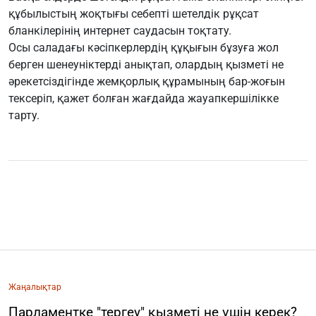
құбылыстың жоқтығы себепті шетелдік рұқсат
бланкілерінің интернет саудасын тоқтату.
Осы саладағы кәсіпкерлердің құқығын бұзуға жол
берген шенеуніктерді анықтап, олардың қызметі не
әрекетсіздігінде жемқорлық құрамының бар-жоғын
тексеріп, қажет болған жағдайда жауапкершілікке
тарту.
Жаңалықтар
Парламентке "тергеу" қызметі не үшін керек?