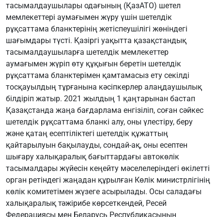
тасымалдаушылары одағының (ҚазАТО) шетел
мемлекеттері аумағымен жүру үшін шетелдік
рұқсаттама бланктерінің жетіспеушілігі жөніндегі
шағымдары түсті. Қазіргі уақытта қазақстандық
тасымалдаушыларға шетелдік мемлекеттер
аумағымен жүріп өту құқығын беретін шетелдік
рұқсаттама бланктерімен қамтамасыз ету секілді
тосқауылдың тұрғанына кәсіпкерлер алаңдаушылық
білдіріп жатыр. 2021 жылдың 1 қаңтарынан бастап
Қазақстанда жаңа бағдарлама енгізіліп, соған сәйкес
шетелдік рұқсаттама бланкі алу, оны үлестіру, беру
және қатаң есептіліктегі шетелдік құжаттың
қайтарылуын бақылауды, сондай-ақ, оны есептен
шығару халықаралық бағыттардағы автокөлік
тасымалдары жүйесін кеңейту мәселелеріндегі өкілетті
орган ретіндегі жаңадан құрылған Көлік министрлігінің
көлік комитетімен жүзеге асырылады. Осы саладағы
халықаралық тәжірибе көрсеткендей, Ресей
Федерациясы мен Беларусь Республикасының