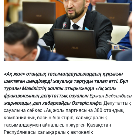
«Ақ жол» отандық тасымалдаушылардың құқығын
шектеген шенділерді жауапқа тартуды талап етті. Бұл
туралы Мәжілістің жалпы отырысында «Ақ жол»
фракциясының депутаттық сауалын
Ержан Бейсенбаев
жариялады, деп хабарлайды
Өзгеріс.инфо
.
Депутаттық
сауалына сәйкес «Ақ жол» партиясына 380 отандық
компанияның басын біріктіріп, халықаралық
тасымалдаумен айналысып жүрген Қазақстан
Республикасы халықаралық автокөлік