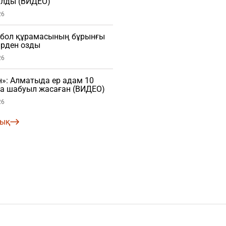
лды (ВИДЕО)
26
тбол құрамасының бұрынғы
рден озды
26
»: Алматыда ер адам 10
ға шабуыл жасаған (ВИДЕО)
26
лық