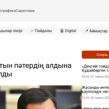
ографика
Сараптама
шылар пікірі
✅ Пайдалы
🤖 Digital
📍 Аймақтар
Соңғы
тын пәтердің алдына
«Деңгейі тойда
Құдайберген т
алды
00:36, 07 тамыз 20
Жасанды интел
қауіпсіздік не
22:02, 06 тамыз 20
«Неге тегін өз