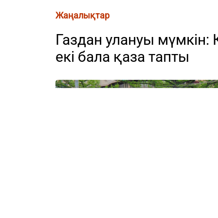
Жаңалықтар
Газдан улануы мүмкін
екі бала қаза тапты