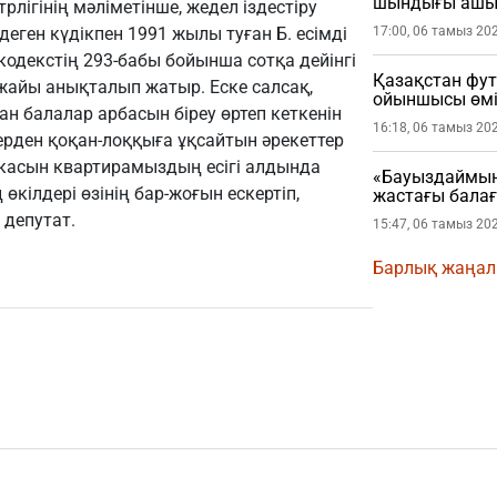
шындығы ашы
трлігінің мәліметінше, жедел іздестіру
еген күдікпен 1991 жылы туған Б. есімді
17:00, 06 тамыз 20
кодекстің 293-бабы бойынша сотқа дейінгі
Қазақстан фу
жайы анықталып жатыр. Еске салсақ,
ойыншысы өмі
н балалар арбасын біреу өртеп кеткенін
16:18, 06 тамыз 20
лерден қоқан-лоққыға ұқсайтын әрекеттер
касын квартирамыздың есігі алдында
«Бауыздаймын
өкілдері өзінің бар-жоғын ескертіп,
жастағы бала
 депутат.
15:47, 06 тамыз 20
Барлық жаңа