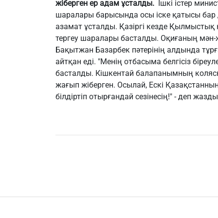
жіберген ер адам ұсталды.
Ішкі істер минис
шаралары барысында осы іске қатысы бар д
азамат ұсталды. Қазіргі кезде Қылмыстық 
тергеу шаралары басталды. Оқиғаның мән-
Бақытжан Базарбек пәтерінің алдында тұрға
айтқан еді. "Менің отбасыма белгісіз біреу
басталды. Кішкентай балапанымның коляс
жағып жіберген. Осылай, Ескі Қазақстанның 
білдіртіп отырғандай сезінесің!" - деп жазды