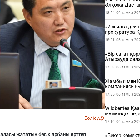
Әлқожа Даста
18:54, 06 тамыз 20
«7 жылға дейі
прокуратура 
мәлімдеме жа
18:31, 06 тамыз 20
«Бір сағат қо
Атырауда бала
жастағы балан
17:58, 06 тамыз 20
Жамбыл мен Қ
компаниясының
17:35, 06 тамыз 20
Wildberries Қа
мүмкіндік пе, 
Бөлісу
17:16, 06 тамыз 20
аласы жататын бесік арбаны өрттеп
«Бекер көмект