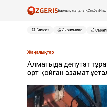
Барлық жаңалық
Сұхбат
Инф
🏛️ Саясат
💰 Экономика
📰 Сарап
Жаңалықтар
Алматыда депутат тұра
өрт қойған азамат ұст