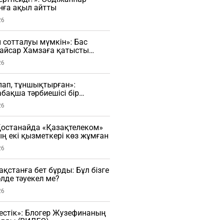
нға ақыл айтты
26
н сотталуы мүмкін»: Бас
Қайсар Хамзаға қатысты
сады
26
рлап, тұншықтырған»:
бақша тәрбиешісі бір
ы ұрған (ВИДЕО)
26
останайда «Қазақтелеком»
 екі қызметкері көз жұмған
26
зақстанға бет бұрды: Бұл бізге
әлде тәуекел ме?
26
естік»: Блогер Жузефинаның