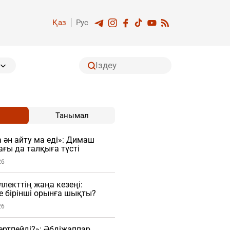
Қаз
Рус
Танымал
 ән айту ма еді»: Димаш
ағы да талқыға түсті
26
лекттің жаңа кезеңі:
ге бірінші орынға шықты?
26
гертпейді?»: Әбдіжаппар