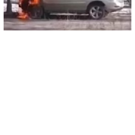
Өскеменде 8 жастан 11 жасқа дейінгі үш оқушы
шетелдік көліктерді өртеген. Кейбір деректер бойынша,
көліктердің бірі балалардың мұғаліміне тиесілі болған,
деп хабарлайды "ozgeris.info"
"Астана" телеарнасына
сілтеме жасап.
Зардап шеккендердің бірі полицияға
хабарласқаннан кейін бейнебақылау камерасы
арқылы бұзақылардың жеке басы анықталған. Ер
адам күндіз BMW-сын үй маңына қойып кеткен,
кейінірек көршілері көлігі жанып жатқанын айтқан.