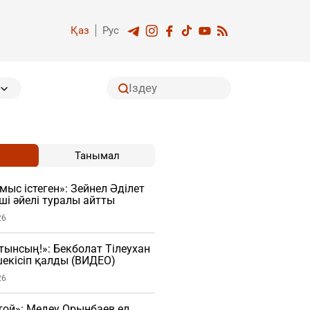
Қаз
Рус
Танымал
ұмыс істеген»: Зейнел Әділет
ші әйелі туралы айтты
26
атынсың!»: Бекболат Тілеухан
екісіп қалды (ВИДЕО)
26
той»: Медеу Орынбаев ел