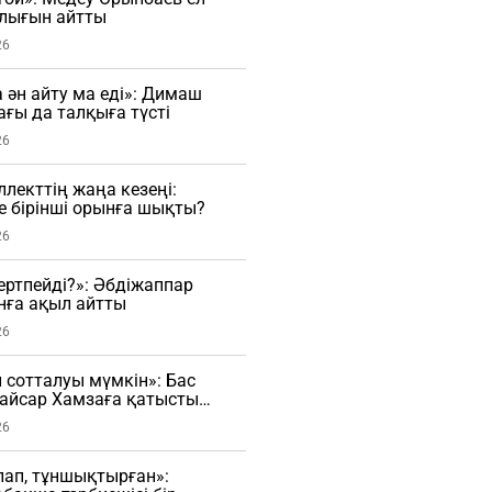
алығын айтты
26
 ән айту ма еді»: Димаш
ағы да талқыға түсті
26
лекттің жаңа кезеңі:
ге бірінші орынға шықты?
26
гертпейді?»: Әбдіжаппар
нға ақыл айтты
26
н сотталуы мүмкін»: Бас
Қайсар Хамзаға қатысты
сады
26
рлап, тұншықтырған»: