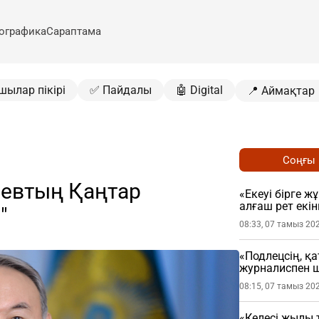
ографика
Сараптама
шылар пікірі
✅ Пайдалы
🤖 Digital
📍 Аймақтар
Соңғы
аевтың Қаңтар
«Екеуі бірге ж
алғаш рет екін
"
08:33, 07 тамыз 20
«Подлецсің, қ
журналиспен ш
08:15, 07 тамыз 20
«Келесі жылы 