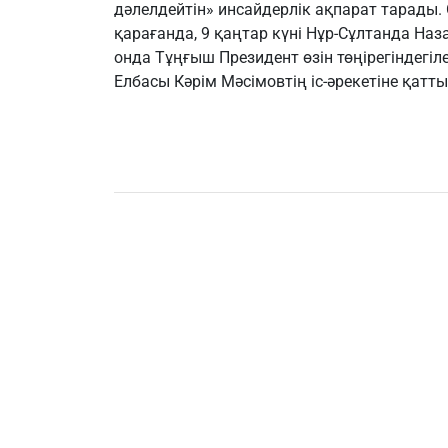
дәлелдейтін» инсайдерлік ақпарат тарады.
қарағанда, 9 қаңтар күні Нұр-Сұлтанда Наз
онда Тұңғыш Президент өзін төңірегіндегіле
Елбасы Кәрім Мәсімовтің іс-әрекетіне қат
Жаңалықтар
БҰҰ: Украинадағы қақ