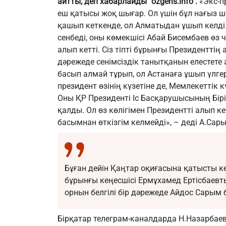
айтты,
деп хабарлайды "ozgeris.info".
«Экс-п
еш қатысы жоқ шығар. Ол үшін бұл нағыз 
қашып кеткенде, ол Алматыдан ұшып келді. О
сенбеді, оны көмекшісі Абай Бисембаев өз 
алып кетті. Сіз тіпті бұрынғы Президентті
дәрежеде сенімсіздік танытқанын елестете
басып алмай тұрып, ол Астанаға ұшып үлгерд
президент өзінің күзетіне де, Мемлекеттік к
Оны ҚР Президенті Іс Басқарушысының Бір
қалды. Ол өз көлігімен Президентті алып ке
басымнан өткізгім келмейді», – деді А.Сар
Бұған дейін Қаңтар оқиғасына қатысты к
бұрынғы кеңесшісі Ермұхамед Ертісбаевт
орнын белгілі бір дәрежеде Айдос Сарым 
Бірқатар телеграм-каналдарда Н.Назарбае