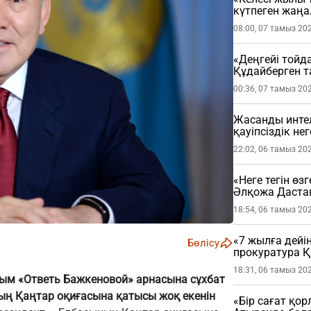
күтпеген жаң
08:00, 07 тамыз 20
«Деңгейі тойда
Құдайберген т
00:36, 07 тамыз 20
Жасанды интел
қауіпсіздік не
22:02, 06 тамыз 20
«Неге тегін өз
Әлқожа Даста
18:54, 06 тамыз 20
«7 жылға дейі
Бөлісу
прокуратура 
мәлімдеме жа
18:31, 06 тамыз 20
рым «Ответь Бажкеновой» арнасына сұхбат
тың Қаңтар оқиғасына қатысы жоқ екенін
«Бір сағат қо