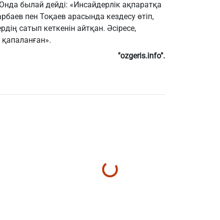
 Онда былай дейді: «Инсайдерлік ақпаратқа
арбаев пен Тоқаев арасында кездесу өтіп,
рдің сатып кеткенін айтқан. Әсіресе,
ты қапаланған».
"ozgeris.info".
тығыс жаһандық