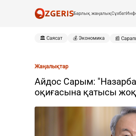
Барлық жаңалық
Сұхбат
Инф
🏛️ Саясат
💰 Экономика
📰 Сарап
Жаңалықтар
Айдос Сарым: "Назарб
оқиғасына қатысы жоқ