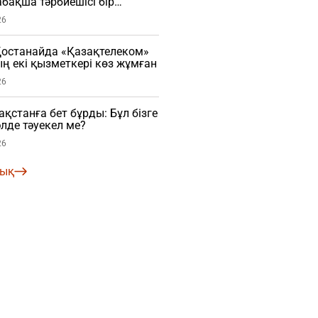
бақша тәрбиешісі бір
ы ұрған (ВИДЕО)
26
останайда «Қазақтелеком»
 екі қызметкері көз жұмған
26
зақстанға бет бұрды: Бұл бізге
әлде тәуекел ме?
26
лық