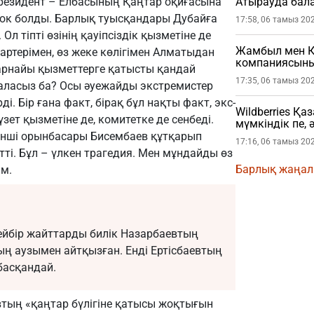
резидент – Елбасының Қаңтар оқиғасына
Атырауда бала
жастағы балан
шок болды. Барлық туысқандары Дубайға
17:58, 06 тамыз 20
л тіпті өзінің қауіпсіздік қызметіне де
Жамбыл мен Қ
чартерімен, өз жеке көлігімен Алматыдан
компаниясының
ң арнайы қызметтерге қатысты қандай
17:35, 06 тамыз 20
 аласыз ба? Осы әуежайды экстремистер
і. Бір ғана факт, бірақ бұл нақты факт, экс-
Wildberries Қа
үзет қызметіне де, комитетке де сенбеді.
мүмкіндік пе, 
інші орынбасары Бисембаев құтқарып
17:16, 06 тамыз 20
тті. Бұл – үлкен трагедия. Мен мұндайды өз
Барлық жаңа
ым.
ейбір жайттарды билік Назарбаевтың
ың аузымен айтқызған. Енді Ертісбаевтың
басқандай.
втың «қаңтар бүлігіне қатысы жоқтығын