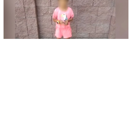
Алматыда әйел жеті жасар өгей қызын өлтірді деп
айыпталып жатыр. Бұл туралы «Өзгеріс» ақпараттық-
сараптамалық порталы КТК арнасына сілтеме жасап
хабарлайды.
Оқиға шамамен бес ай бұрын 10 шілдеде
Балжан Тұрлыбектің пәтерінде болған. 49 жастағы өгей
шешесі жуынатын бөлмеде кішкентай Каринаның
басын қабырғаға ұрған. Кішкентай Каринаның миына
қан құйылды. Содан кейін ол қыздың әкесін
шақырған. Ер адам жедел жәрдем шақырғанымен, кеш
болды. Сотталушы қоғам қайраткері болған, ПИК