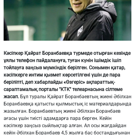
Кәсіпкер Қайрат Боранбаевқа түрмеде отырған кезінде
ұялы телефон пайдалануға, туған күнін ішімдік ішіп
тойлауға заңсыз мүмкіндік берілген. Сонымен қатар,
кәсіпкерге интим қызмет көрсетілгені үшін де пара
беріліпті, деп хабарлайды «Өзгеріс» ақпараттық-
сараптамалық порталы "КТК" телеарнасына сілтеме
жасап.
Бұл туралы Қайрат Боранбаевтың жиені Әбілхан
Боранбаевқа қатысты қылмыстық іс материалдарында
жазылған. Боранбаевтың жиені Әбілхан Боранбаев
ағасы үшін тиісті адамдарға пара берген. Кейін
кәсіпкер заңсыз сыйлықтар алған. Ал осы жағдайдан
кейін Әбілхан Боранбаев 4,5 жылға бас бостандығынан