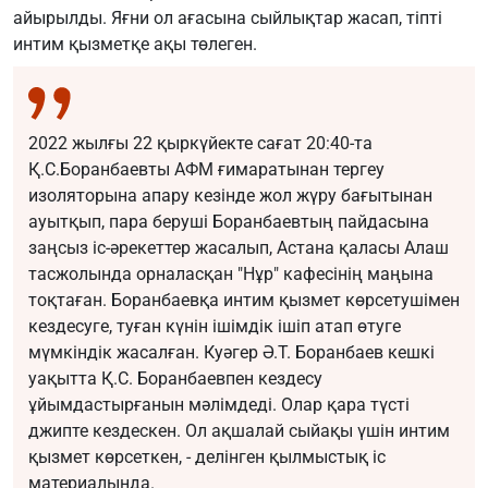
айырылды. Яғни ол ағасына сыйлықтар жасап, тіпті
интим қызметқе ақы төлеген.
2022 жылғы 22 қыркүйекте сағат 20:40-та
Қ.С.Боранбаевты АФМ ғимаратынан тергеу
изоляторына апару кезінде жол жүру бағытынан
ауытқып, пара беруші Боранбаевтың пайдасына
заңсыз іс-әрекеттер жасалып, Астана қаласы Алаш
тасжолында орналасқан "Нұр" кафесінің маңына
тоқтаған. Боранбаевқа интим қызмет көрсетушімен
кездесуге, туған күнін ішімдік ішіп атап өтуге
мүмкіндік жасалған. Куәгер Ә.Т. Боранбаев кешкі
уақытта Қ.С. Боранбаевпен кездесу
ұйымдастырғанын мәлімдеді. Олар қара түсті
джипте кездескен. Ол ақшалай сыйақы үшін интим
қызмет көрсеткен, - делінген қылмыстық іс
материалында.