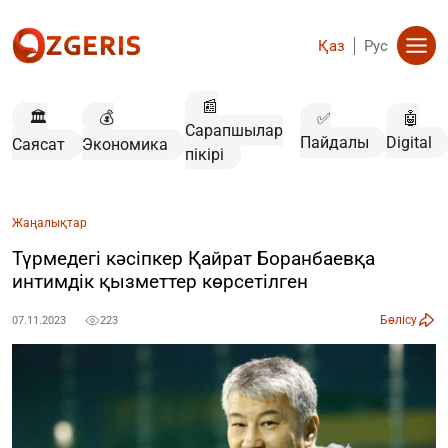
Қаз
Рус
📰
🏛️
💰
✅
🤖
Сарапшылар
Пайдалы
Digital
Саясат
Экономика
пікірі
Жаңалықтар
Түрмедегі кәсіпкер Қайрат Боранбаевқа
интимдік қызметтер көрсетілген
Бөлісу
07.11.2023
223