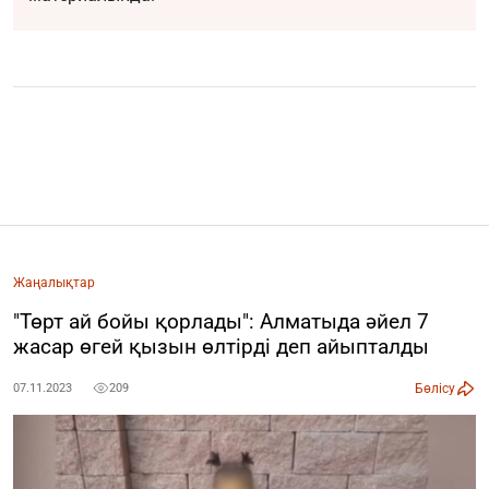
Жаңалықтар
"Төрт ай бойы қорлады": Алматыда әйел 7
жасар өгей қызын өлтірді деп айыпталды
Бөлісу
07.11.2023
209