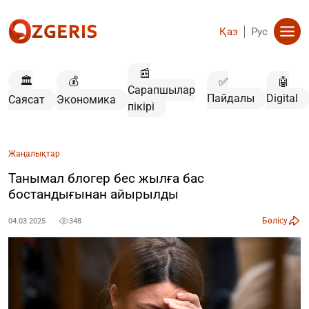
Қаз
Рус
📰
🏛️
💰
✅
🤖
Сарапшылар
Пайдалы
Digital
Саясат
Экономика
пікірі
Жаңалықтар
Танымал блогер бес жылға бас
бостандығынан айырылды
Бөлісу
04.03.2025
348