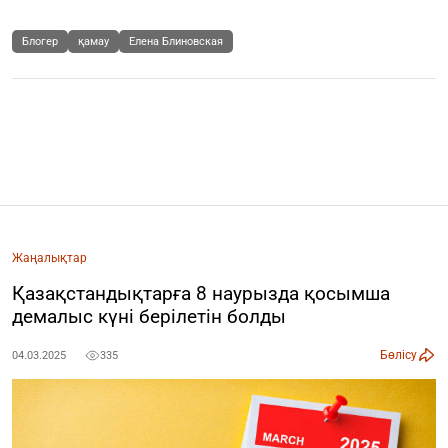
Блогер
қамау
Елена Блиновская
Жаңалықтар
Қазақстандықтарға 8 наурызда қосымша
демалыс күні берілетін болды
Бөлісу
04.03.2025
335