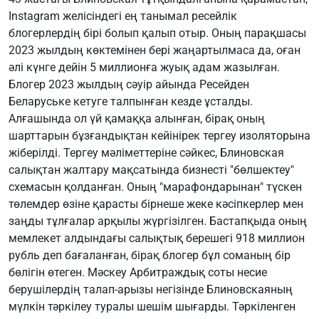
Instagram желісіндегі ең танымал ресейлік
блогерлердің бірі болып қалып отыр. Оның парақшасы
2023 жылдың көктемінен бері жаңартылмаса да, оған
әлі күнге дейін 5 миллионға жуық адам жазылған.
Блогер 2023 жылдың сәуір айында Ресейден
Беларуське кетуге талпынған кезде ұсталды.
Алғашында ол үй қамаққа алынған, бірақ оның
шарттарын бұзғандықтан кейінірек тергеу изоляторына
жіберілді. Тергеу мәліметтеріне сәйкес, Блиновская
салықтан жалтару мақсатында бизнесті "бөлшектеу"
схемасын қолданған. Оның "марафондарынан" түскен
төлемдер өзіне қарасты бірнеше жеке кәсіпкерлер мен
заңды тұлғалар арқылы жүргізілген. Бастапқыда оның
мемлекет алдындағы салықтық берешегі 918 миллион
рубль деп бағаланған, бірақ блогер бұл соманың бір
бөлігін өтеген. Мәскеу Арбитраждық соты несие
берушілердің талап-арызы негізінде Блиновскаяның
мүлкін тәркілеу туралы шешім шығарды. Тәркіленген