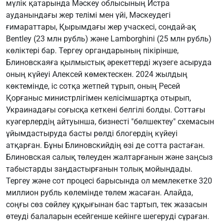
мүлік қатарында Мәскеу облысының Истра
ауданындағы жер телімі мен үйі, Мәскеудегі
ғимараттары, Қырымдағы жер учаскесі, сондай-ақ
Bentley (23 млн рубль) және Lamborghini (25 млн рубль)
көліктері бар. Тергеу органдарының пікірінше,
Блиновскаяға қылмыстық әрекеттерді жүзеге асыруда
оның күйеуі Алексей көмектескен. 2024 жылдың
көктемінде, іс сотқа жетпей тұрып, оның Ресей
Қорғаныс министрлігімен келісімшартқа отырып,
Украинадағы соғысқа кеткені белгілі болды. Соттағы
куәгерлердің айтуынша, бизнесті "бөлшектеу" схемасын
ұйымдастыруда басты рөлді блогердің күйеуі
атқарған. Бұны Блиновскийдің өзі де сотта растаған.
Блиновская салық төлеуден жалтарғанын және заңсыз
табыстарды заңдастырғанын толық мойындады.
Тергеу және сот процесі барысында ол мемлекетке 320
миллион рубль көлемінде төлем жасаған. Алайда,
соңғы сөз сөйлеу құқығынан бас тартып, тек жазасын
өтеуді балаларын есейгенше кейінге шегеруді сұраған.