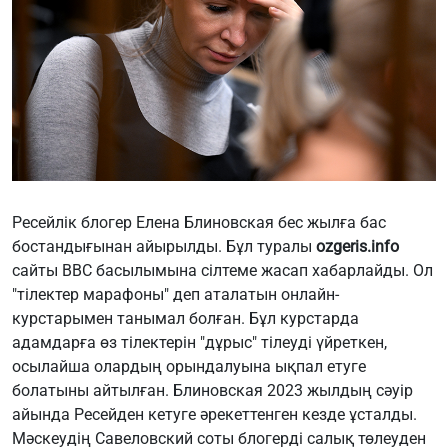
Ресейлік блогер Елена Блиновская бес жылға бас
бостандығынан айырылды. Бұл туралы
ozgeris.info
сайты ВВС басылымына сілтеме жасап хабарлайды. Ол
"тілектер марафоны" деп аталатын онлайн-
курстарымен танымал болған. Бұл курстарда
адамдарға өз тілектерін "дұрыс" тілеуді үйреткен,
осылайша олардың орындалуына ықпал етуге
болатыны айтылған. Блиновская 2023 жылдың сәуір
айында Ресейден кетуге әрекеттенген кезде ұсталды.
Мәскеудің Савеловский соты блогерді салық төлеуден