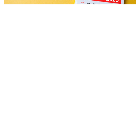
Биыл Халықаралық әйелдер күні сенбіге сәйкес келіп
тұр, демек қазақстандықтар қосымша демалыс күн
алады. Ережеге сәйкес демалыс күні дүйсенбіге, яғни
10 наурызға ауыстырылады, деп хабарлайды BAQ.KZ.
2025 жылы наурызда қазақстандықтар екі
мемлекеттік мерекені атап өтеді: • 8 наурыз –
Халықаралық әйелдер күні; • 21-23 наурыз – Наурыз
мейрамы. Халықаралық әйелдер күні (8 наурыз) сенбіге
сәйкес келетіндіктен, демалыс күні 10 наурыз, яғни
дүйсенбіге ауыстырылады. Бес күндік жұмыс
аптасындағылар үшін: 8, 9 және 10 наурыз – демалыс