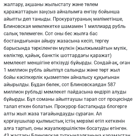
жалтару, ақшаны жылыстату және төлем
қаражаттарын заңсыз айналымға енгізу бойынша
айыпты деп таныды. Прокуратураның мәліметінше,
Блиновская мемлекетке шамамен 1 миллиард рубль
салық төлемеген. Сот оны бес жылға бас
бостандығынан айыру жазасына кесіп, тергеу
барысында тәркіленген мүлкін (жылжымайтын мүлік,
көліктер, қайық, банктік шоттардағы қаражат)
мемлекет меншігіне өткізуді бұйырды. Сондай-ақ, оған
1 миллион рубль айыппұл салынды және төрт жыл
бойы кәсіпкерлік қызметпен айналысу құқығынан
айырылды. Бұдан бөлек, сот Блиновскаядан 587
миллион рубльді мемлекет пайдасына өндіріп алуды
бұйырды. Бұл соманы айыптаушы тарап сот процесінде
талап еткен болатын. Прокурор бастапқыда блогерге
алты жыл жаза тағайындауды сұраған. Ал
қорғаушылар қылмыстық істің мерзімі өтіп кеткенін
алға тартып, оны жауапкершіліктен босатуды өтінген.
43 жастағы Блиновская тұтқындалғанына қарамастан,