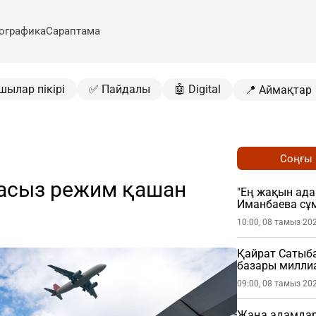
ографика
Сараптама
шылар пікірі
✅ Пайдалы
🤖 Digital
📍 Аймақтар
Соңғы
асыз режим қашан
"Ең жақын ада
Иманбаева сұ
10:00, 08 тамыз 20
Қайрат Сатыб
базары миллиа
09:00, 08 тамыз 20
Жаңа адамдар 