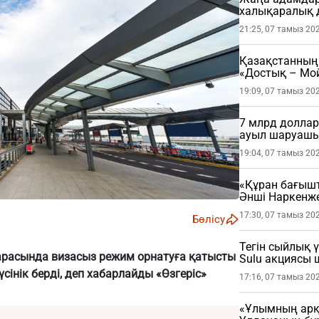
халықаралық 
21:25, 07 тамыз 20
Қазақстанның 
«Достық – Мой
19:09, 07 тамыз 20
7 млрд доллар
ауыл шаруашы
19:04, 07 тамыз 20
«Құран бағыш
Әнші Наркенж
(ФОТО)
17:30, 07 тамыз 20
Бөлісу
Тегін сыйлық 
й арасында визасыз режим орнатуға қатысты
Sulu акциясы
інік берді, деп хабарлайды «Өзгеріс»
17:16, 07 тамыз 20
«Ұлымның арқа