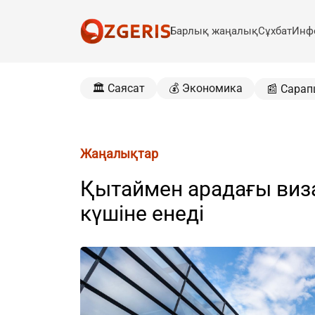
Барлық жаңалық
Сұхбат
Инф
🏛️ Саясат
💰 Экономика
📰 Сарап
Жаңалықтар
Қытаймен арадағы виз
күшіне енеді