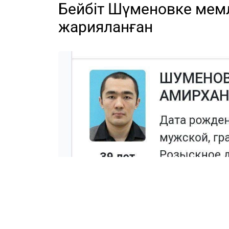
Бейбіт Шүменовке мем
жарияланған