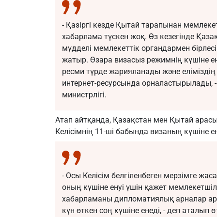
- Қазіргі кезде Қытай тарапынан мемлеке
хабарлама түскен жоқ. Өз кезегінде Қазақ
мүдделі мемлекеттік органдармен бірлесіп
жатыр. Өзара визасыз режимнің күшіне е
ресми түрде жарияланады және еліміздің 
интернет-ресурсында орналастырылады, - 
министрлігі.
Атап айтқанда, Қазақстан мен Қытай арас
Келісімнің 11-ші бабында визаның күшіне е
- Осы Келісім белгіленбеген мерзімге ж
оның күшіне енуі үшін қажет мемлекетші
хабарламаны дипломатиялық арналар арқ
күн өткен соң күшіне енеді, - деп аталып 