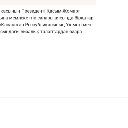
бликасының Президенті Қасым-Жомарт
ына мемлекеттік сапары аясында бірқатар
«Қазақстан Республикасының Үкіметі мен
асындағы визалық талаптардан өзара