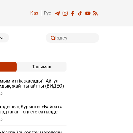
Қаз
Рус
Танымал
мым иттік жасады": Айгүл
мдық жайтты айтты (ВИДЕО)
26
алдының бұрынғы «Байсат»
рдтаған теңгеге сатылды
26
Каспийді қорғау мәселесін