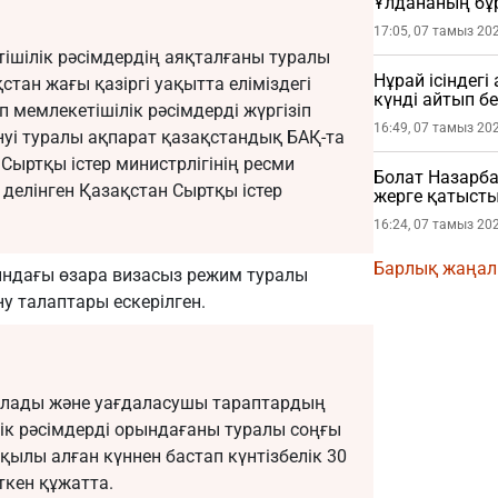
Ұлдананың бұ
жасады (ВИДЕ
17:05, 07 тамыз 20
тішілік рәсімдердің аяқталғаны туралы
Нұрай ісіндег
стан жағы қазіргі уақытта еліміздегі
күнді айтып бе
 мемлекетішілік рәсімдерді жүргізіп
16:49, 07 тамыз 20
нуі туралы ақпарат қазақстандық БАҚ-та
Сыртқы істер министрлігінің ресми
Болат Назарба
делінген Қазақстан Сыртқы істер
жерге қатысты
16:24, 07 тамыз 20
Барлық жаңа
ындағы өзара визасыз режим туралы
ну талаптары ескерілген.
асалады және уағдаласушы тараптардың
лік рәсімдерді орындағаны туралы соңғы
ылы алған күннен бастап күнтізбелік 30
өткен құжатта.