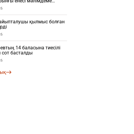
рынғы енесі мәлімдеме
О)
26
і айыпталушы қылмыс болған
рді
26
евтың 14 баласына тиесілі
 сот басталды
26
лық