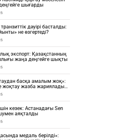
деңгейге шығарды
26
транзиттік дәуірі басталды:
ынты» не өзгертеді?
26
лық экспорт: Қазақстанның
лығы жаңа деңгейге шықты
26
таудан басқа амалым жоқ»:
е жоқтау жазба жариялады
26
үшін кезек: Астанадағы Sen
 шумен аяқталды
26
сында медаль берілді»: