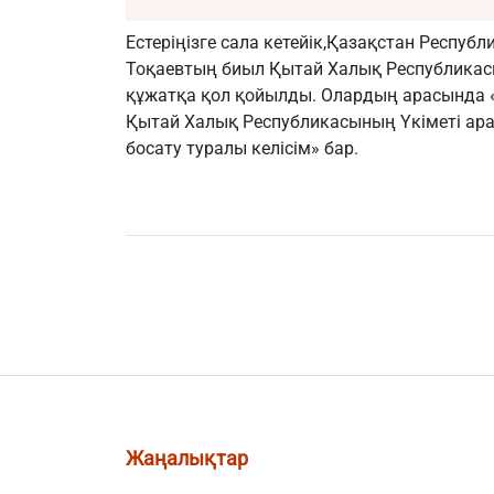
Естеріңізге сала кетейік,Қазақстан Респу
Тоқаевтың биыл Қытай Халық Республикас
құжатқа қол қойылды. Олардың арасында 
Қытай Халық Республикасының Үкіметі ар
босату туралы келісім» бар.
Жаңалықтар