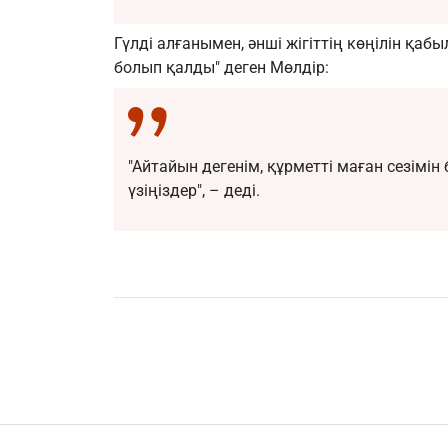
Гүлді алғанымен, әнші жігіттің көңілін қаб
болып қалды" деген Мөлдір:
"Айтайын дегенім, құрметті маған сезімін бі
үзіңіздер", – деді.