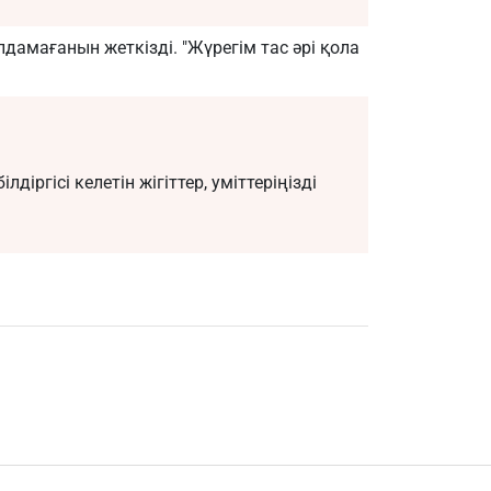
ылдамағанын жеткізді. "Жүрегім тас әрі қола
лдіргісі келетін жігіттер, уміттеріңізді