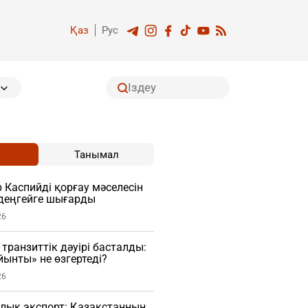
Қаз
Рус
Танымал
Каспийді қорғау мәселесін
деңгейге шығарды
26
транзиттік дәуірі басталды:
ынты» не өзгертеді?
26
лық экспорт: Қазақстанның