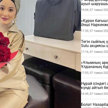
ауыл шаруашы
19:04, 07 тамыз 20
«Құран бағыш
Әнші Наркенж
(ФОТО)
17:30, 07 тамыз 20
Тегін сыйлық 
Sulu акциясы
17:16, 07 тамыз 20
«Ұлымның арқа
Ұлдананың бұ
жасады (ВИДЕ
17:05, 07 тамыз 20
Нұрай ісіндег
күнді айтып бе
16:49, 07 тамыз 20
Болат Назарба