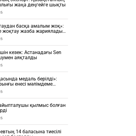
лығы жаңа деңгейге шықты
26
таудан басқа амалым жоқ»:
е жоқтау жазба жариялады
26
үшін кезек: Астанадағы Sen
 шумен аяқталды
26
сында медаль берілді»:
рынғы енесі мәлімдеме
О)
26
і айыпталушы қылмыс болған
рді
26
евтың 14 баласына тиесілі