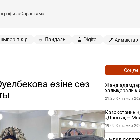
ографика
Сараптама
шылар пікірі
✅ Пайдалы
🤖 Digital
📍 Аймақтар
Соңғы
уелбекова өзіне сөз
Жаңа адамдар 
халықаралық 
тты
21:25, 07 тамыз 20
Қазақстанның 
«Достық – Мой
19:09, 07 тамыз 20
7 млрд доллар