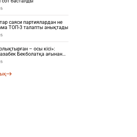
 сот басталды
26
ар саяси партиялардан не
нама ТОП-3 талапты анықтады
26
ықтырған – осы кісі»:
азабек Бекболатқа ағынан
26
лық