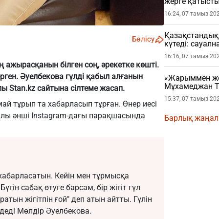
жерге қатысты
16:24, 07 тамыз 20
Қазақстандықт
Бөлісу
күтеді: сауал
16:16, 07 тамыз 20
ң ажырасқанын білген соң, әрекетке көшті.
рген. Әуелбекова гүлді қабыл алғанын
«Жарыммен жол
Мұхамеджан Т
алы
Stan.kz
сайтына сілтеме жасап.
жарылды
15:37, 07 тамыз 20
ай тұрып та хабарласып тұрған. Өнер иесі
ралы әнші
Instagram-дағы
парақшасында
Барлық жаңа
 хабарласатын. Кейін мен тұрмысқа
үгін сабақ өтуге барсам, бір жігіт гүл
ратын жігітпін ғой" деп атын айтты. Гүлін
деді Мөлдір Әуелбекова.