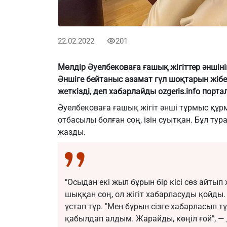
22.02.2022
201
Мөлдір Әуелбековаға ғашық жігіттер әншіні
Әншіге бейтаныс азамат гүл шоқтарын жібе
жеткізді, деп хабарлайды ozgeris.info порт
Әуелбековаға ғашық жігіт әнші тұрмыс құрм
отбасылы болған соң, ізін суытқан. Бұл ту
жазды.
"Осыдан екі жыл бұрын бір кісі сөз айтып
шыққан соң, ол жігіт хабарласуды қойды. Б
ұстап тұр. "Мен бұрын сізге хабарласып тұ
қабылдап алдым. Жарайды, көңіл ғой", — 