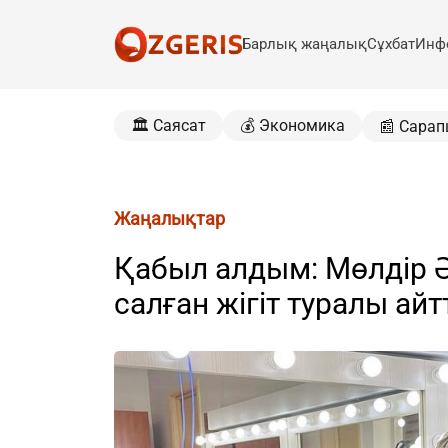
Барлық жаңалық
Сұхбат
Инф
🏛️ Саясат
💰 Экономика
📰 Сарап
Жаңалықтар
Қабыл алдым: Мөлдір Ә
салған жігіт туралы ай