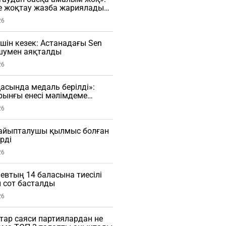
е жоқтау жазба жариялады
26
үшін кезек: Астанадағы Sen
 шумен аяқталды
26
сында медаль берілді»:
рынғы енесі мәлімдеме
О)
26
і айыпталушы қылмыс болған
рді
26
евтың 14 баласына тиесілі
 сот басталды
26
ар саяси партиялардан не