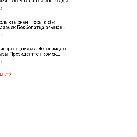
нама ТОП-3 талапты анықтады
26
ықтырған – осы кісі»:
азабек Бекболатқа ағынан
26
ығарып қойды»: Жетісайдағы
ызы Президенттен көмек
26
лық