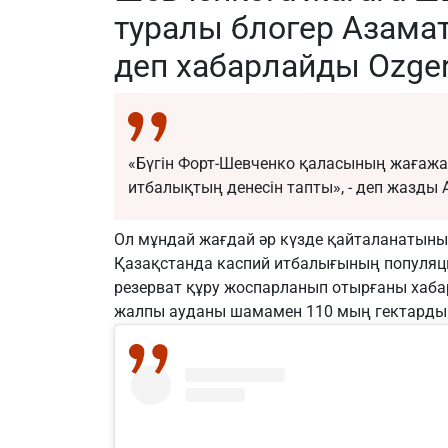
туралы блогер Азама
деп хабарлайды
Ozger
«Бүгін Форт-Шевченко қаласының жағажай
итбалықтың денесін тапты», - деп жазды 
Ол мұндай жағдай әр күзде қайталанатыны
Қазақстанда каспий итбалығының популяци
резерват құру жоспарланып отырғаны хаб
жалпы ауданы шамамен 110 мың гектарды