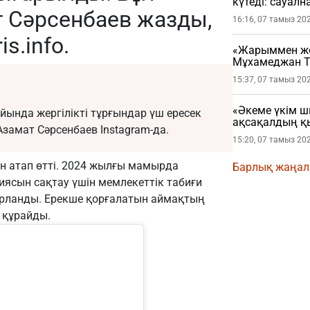
күтеді: сауал
т Сәрсенбаев жазды,
16:16, 07 тамыз 20
is.info
.
«Жарыммен жол
Мұхамеджан Т
жарылды
15:37, 07 тамыз 20
«Әкеме үкім ш
ында жергілікті тұрғындар үш ересек
ақсақалдың қ
Азамат Сәрсенбаев Instagram-да.
сұрады
15:20, 07 тамыз 20
н атап өтті. 2024 жылғы мамырда
Барлық жаңа
ясын сақтау үшін мемлекеттік табиғи
арланды. Ерекше қорғалатын аймақтың
 құрайды.