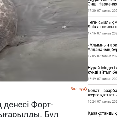
Әнші Наркенж
(ФОТО)
17:30, 07 тамыз 20
Тегін сыйлық 
Sulu акциясы
17:16, 07 тамыз 20
«Ұлымның арқа
Ұлдананың бұ
жасады (ВИДЕ
17:05, 07 тамыз 20
Нұрай ісіндег
күнді айтып бе
16:49, 07 тамыз 20
Бөлісу
Болат Назарба
жерге қатысты
 денесі Форт-
16:24, 07 тамыз 20
ығарылды. Бұл
Қазақстандықт