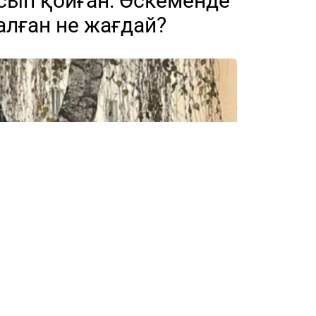
асып қойған: Өскеменде
алған не жағдай?