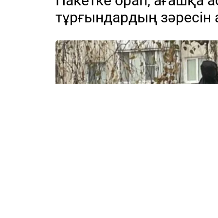
Пакетке орап, ағашқа 
тұрғындардың зәресін 