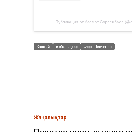
Публикация от Азамат Сарсенбаев (@
Каспий
итбалықтар
Форт-Шевченко
Жаңалықтар