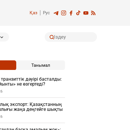
Қаз
Рус
Танымал
транзиттік дәуірі басталды:
ынты» не өзгертеді?
26
лық экспорт: Қазақстанның
лығы жаңа деңгейге шықты
26
таудан басқа амалым жоқ»: