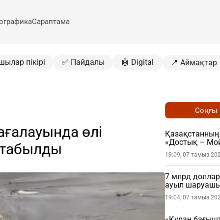
ографика
Сараптама
шылар пікірі
✅ Пайдалы
🤖 Digital
📍 Аймақтар
Соңғы
ағалауында өлі
Қазақстанның 
«Достық – Мой
 табылды
19:09, 07 тамыз 20
7 млрд доллар
ауыл шаруашы
19:04, 07 тамыз 20
«Құран бағыш