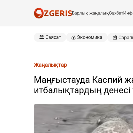
Барлық жаңалық
Сұхбат
Инф
🏛️ Саясат
💰 Экономика
📰 Сарап
Жаңалықтар
Маңғыстауда Каспий ж
итбалықтардың денесі