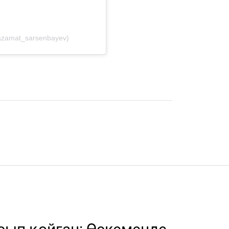
azamat_sarsenbayev)