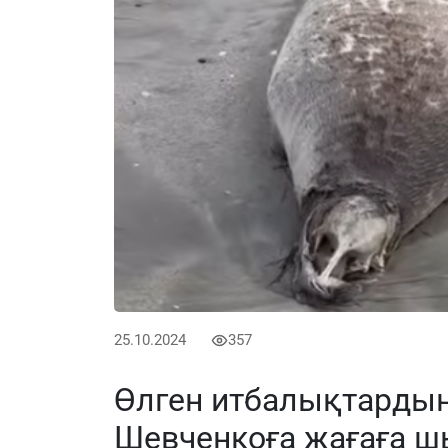
25.10.2024
357
Өлген итбалықтардың
Шевченкоға жағаға ш