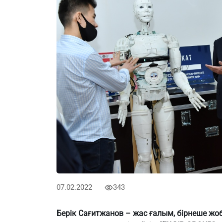
07.02.2022
343
Берік Сағитжанов – жас ғалым,
бірнеше жо