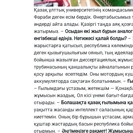
Қазақ ұлттық университетінің командасым
Фараби деген есім бердік. Өнертабысымыз т
ән
дерді
айта алады. Қазіргі таңда аяқ қоз
жатырмыз.
–
Осыдан екі жыл бұрын анало
енгізбекші едіңіз. Нәтижесі қалай болды?
–
жарыстарға қатысып, республика көлемінд
деген қызығушылығым оянып,
тың
идеялар
бойынша жазылған диссертациялық жұмыс
трубинасының қаншалықты айналатынын роб
қосу арқылы есептедім. Оны мотордың күш
аккумуляторда сақта
ған болатынмын
.
–
Ғы
– Ғылымдағы ұстазым, жетекшім — Қонақбае
жұмысын жаздық. Ол кісі үнемі бағыт-бағд
отырады.
–
Болашақта қазақ ғылымына қан
уақытта жасанды интеллект саласының қар
ниеттемін
. Оның бір бұрышын ұстасам, арм
құштар жастардың басын республика бойы
отырмын
.
–
Әңгімеңізге рақмет! Жұмысыңыз