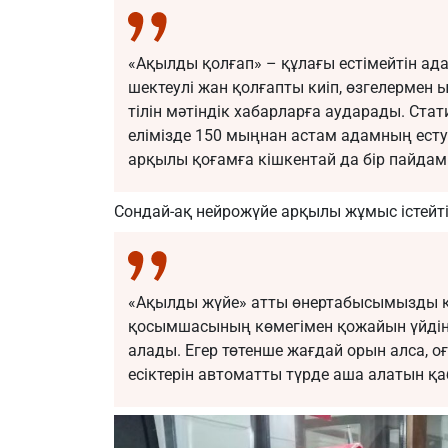
«Ақылды қолғап» – құлағы естімейтін ад
шектеулі жан қолғапты киіп, өзгелермен 
тілін мәтіндік хабарларға аударады.
Стат
елімізде 150 мыңнан астам адамның есту 
арқылы қоғамға кішкентай да бір пайдамы
Сондай-ақ нейрожүйе арқылы жұмыс істейті
«Ақылды жүйе» атты өнертабысымызды қ
қосымшасының көмегімен қожайын үйдің
алады. Егер төтенше жағдай орын алса, оғ
есіктерін автоматты түрде аша алатын қаб