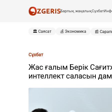
Барлық жаңалық
Сұхбат
Инф
🏛️ Саясат
💰 Экономика
📰 Сарап
Сұхбат
Жас ғалым Берік Сағи
интеллект саласын да