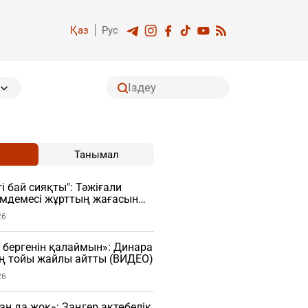
Қаз
Рус
Танымал
і бай сияқты": Тәжіғали
імдемесі жұрттың жағасын
26
 бергенін қалаймын»: Динара
ң тойы жайлы айтты (ВИДЕО)
26
ан да жоқ»: Заңгер ақтөбелік