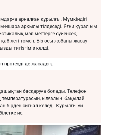
амдарға арналған құрылғы. Мүмкіндігі
ым-ишара арқылы тілдеседі. Яғни құрал ым
истикалық мәліметтерге сүйенсек,
қабілеті төмен. Біз осы жобаны жасау
зды тигізгіміз келді.
н протезді де жасадық.
ашықтан басқаруға болады. Телефон
 температурасын,
ылғал
ын
бақылай
ан бірден сигнал келеді. Құрылғы үй
ілетке ие.