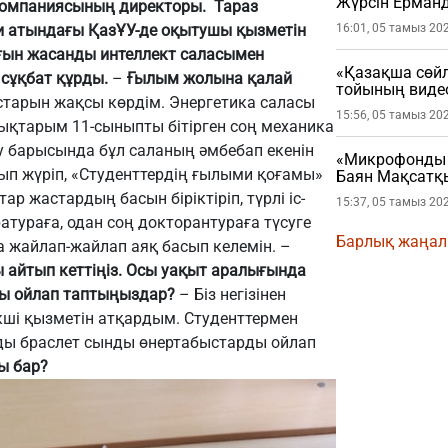
Жүрсін Ерман
 компаниясының директоры. Тараз
и атындағы ҚазҰУ-де оқытушы қызметін
16:01, 05 тамыз 20
ғын жасанды интеллект саласымен
«Қазақша сөйл
 сұқбат құрды.
–
Ғылым жолына қалай
тойының виде
старын жақсы көрдім. Энергетика саласы
15:56, 05 тамыз 20
ықтарым 11-сыныпты бітірген соң механика
у барысында бұл саланың әмбебап екенін
«Микрофонды ж
қып жүріп, «Студенттердің ғылыми қоғамы»
Баян Мақсатқы
р жастардың басын біріктіріп,
түрлі
іс-
15:37, 05 тамыз 20
тураға, одан соң докторантураға түсуге
Барлық жаңа
 жайлап-жайлап аяқ басып келемі
н
.
–
айтып кеттіңіз. Осы уақыт аралығында
ды ойлап таптыңыздар?
– Біз негізінен
екші қызметін атқардым. Студенттермен
лды браслет сынды өнертабыстарды ойлап
ы бар?