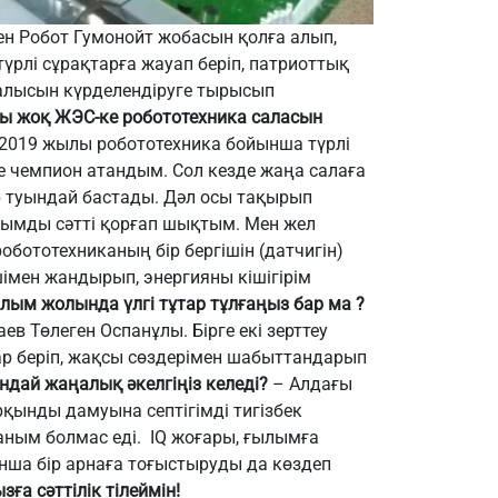
ен Робот Гумонойт жобасын қолға алып,
үрлі сұрақтарға жауап беріп, патриоттық
ғалысын күрделендіруге тырысып
гы жоқ ЖЭС-ке робототехника саласын
 2019 жылы робототехника бойынша түрлі
е чемпион атандым. Сол кезде жаңа салаға
 туында
й бастады
. Дәл осы тақырып
ымды сәтті қорғап шықтым. Мен же
л
ототехниканың бір бергішін (датчигін)
імен жандырып, энергияны кішігірім
лым жолында үлгі тұтар тұлғаңыз бар ма ?
в Төлеген Оспанұлы. Бірге екі зерттеу
ар беріп, жақсы сөздерімен шабыттандарып
дай жаңалық әкелгіңіз келеді?
– Алдағы
қынды дамуына септігімді тигіз
бек
аным болмас еді. IQ жоғары, ғылымға
нша бір арнаға тоғыстыруды
да
көзде
п
ға сәттілік тілеймін!