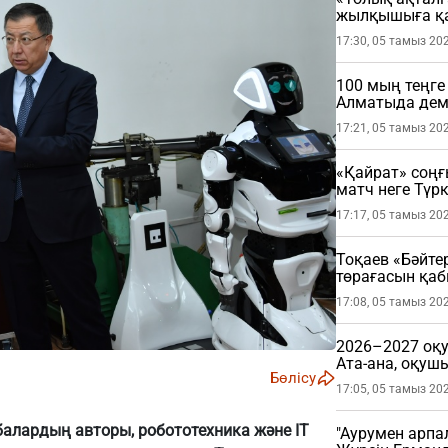
жылқышыға қа
17:30, 05 тамыз 20
100 мың теңге
Алматыда де
17:21, 05 тамыз 20
«Қайрат» соңғ
матч неге Түрк
17:17, 05 тамыз 20
Тоқаев «Бәйте
төрағасын қа
17:08, 05 тамыз 20
2026–2027 оқу
Ата-ана, оқушы
Бөлісу
керек?
17:05, 05 тамыз 20
балардың авторы, робототехника және IT
"Аурумен арпа