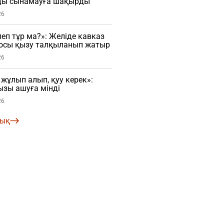
ды сынамауға шақырды
26
еп тұр ма?»: Желіде кавказ
осы қызу талқыланып жатыр
26
ұлып алып, қуу керек»:
зы ашуға мінді
26
лық