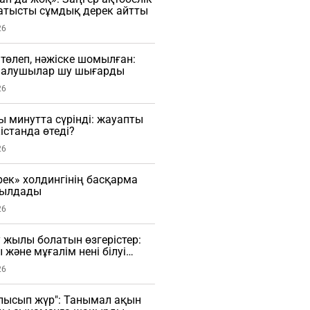
тысты сұмдық дерек айтты
26
 төлеп, нәжіске шомылған:
малушылар шу шығарды
26
ы минутта сүрінді: жауапты
істанда өтеді?
26
рек» холдингінің басқарма
былдады
26
 жылы болатын өзгерістер:
 және мұғалім нені білуі
26
лысып жүр": Танымал ақын