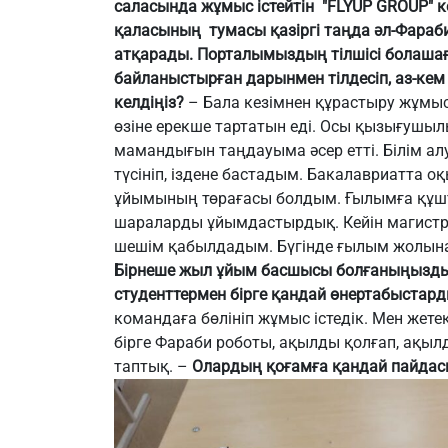
саласында жұмыс істейтін "FLYUP GROUP"
қаласының тумасы қазіргі таңда әл-Фараб
атқарады. Порталымыздың тілшісі болаша
байланыстырған дарынмен тілдесіп, аз-кем
келдіңіз?
– Бала кезімнен құрастыру жұмы
өзіне ерекше тартатын еді. Осы қызығушыл
мамандығын таңдауыма әсер етті. Білім ал
түсініп, іздене бастадым. Бакалавриатта о
ұйымының төрағасы болдым. Ғылымға құшта
шараларды ұйымдастырдық. Кейін магистра
шешім қабылдадым. Бүгінде ғылым жолына
Бірнеше жыл ұйым басшысы болғаныңызды 
студенттермен бірге қандай өнертабыстар
командаға бөлініп жұмыс істедік. Мен жет
бірге Фараби робот
ы
, ақылды қолғап, ақы
таптық.
–
Олардың қоғамға қандай пайдас