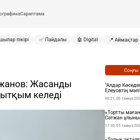
ографика
Сараптама
шылар пікірі
✅ Пайдалы
🤖 Digital
📍 Аймақтар
Соңғы
тжанов: Жасанды
"Алдар Көседег
Елеуовтің мәл
мытқым келеді
ұстатты
00:21, 06 тамыз 20
«Тортты маған
Сәтжан ұлыны
17:30, 05 тамыз 20
«Толық ақталғ