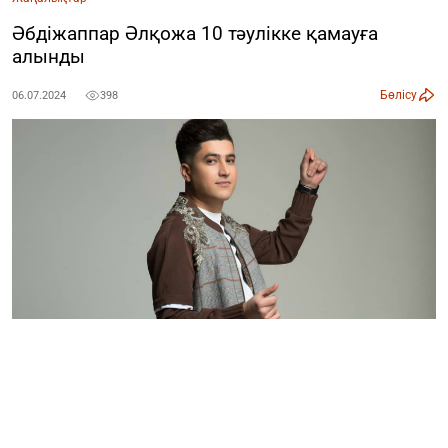
Әбдіжаппар Әлқожа 10 тәулікке қамауға
алынды
Бөлісу
06.07.2024
398
Қазақстандық белгілі эстрада