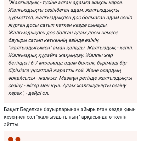
"Жалғыздық - түсіне алған адамға жақсы нәрсе.
Жалғыздықты сезінбеген адам, жалғыздықты
құрметтеп, жалғыздықпен дос болмаған адам сеніп
жүрген досы сатып кеткен кезде сынады.
Жалғыздықпен дос болған адам досы немесе
бауыры сатып кеткеннің өзінде өзінің
"жалғыздығымен" аман қалады. Жалғыздық - кепіл.
Жалғыздық құдайға жақындау. Жалпы жер
бетіндегі 6-7 миллиард адам болсақ, бәрімізді бір-
бірімізге ұқсатпай жаратты ғой. Және олардың
әрқайсысы - жалғыз. Мазмұн ретінде жалғыздықты
сезіну - жігер мен күш. Адам жалғыздықты сезіну
керек", - дейді ол.
Бақыт Беделхан бауырларынан айырылған кезде қиын
кезеңнен сол "жалғыздығының" арқасында өткенін
айтты.