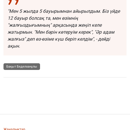
"Мен 5 жылда 5 бауырымнан айырылдым. Біз үйде
12 бауыр болсақ та, мен өзімнің
"жалғыздығымның" арқасында жеңіп келе
жатырмын. "Мен бәрін көтеруім керек", "Әр адам
жалғыз" деп өз-өзіме күш беріп келдім", - дейді
ақын.
Бақыт Беделханұлы
Жаңалықтар