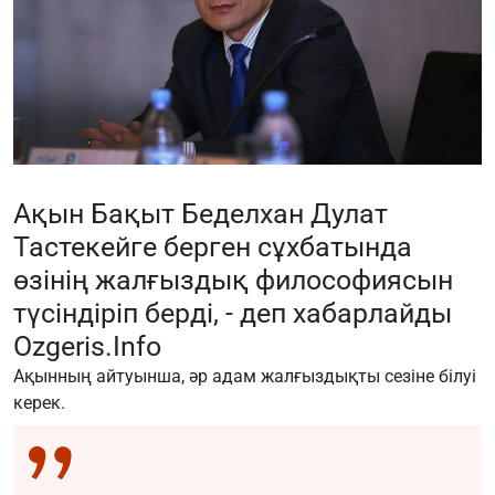
Ақын Бақыт Беделхан Дулат
Тастекейге берген сұхбатында
өзінің жалғыздық философиясын
түсіндіріп берді, - деп хабарлайды
Ozgeris.Info
Ақынның айтуынша, әр адам жалғыздықты сезіне білуі
керек.