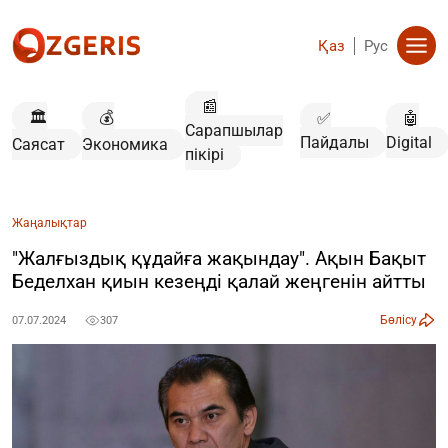
Қаз
Рус
📰
🏛️
💰
✅
🤖
Сарапшылар
Пайдалы
Digital
Саясат
Экономика
пікірі
Жаңалықтар
"Жалғыздық құдайға жақындау". Ақын Бақыт
Беделхан қиын кезеңді қалай жеңгенін айтты
Бөлісу
07.07.2024
307