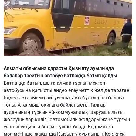
Алматы облысына қарасты Қызылту ауылында
балалар таситын автобус батпаққа батып қалды.
Батпаққа батып, шыға алмай тұрған мектеп
автобусына қатысты видео әлеуметтік желіде тараған.
Видео авторының айтуынша, автобустың іші балаға
толы. Аталмыш оқиғаға байланысты Талғар
ауданының тұрғын үй-коммуналдық шаруашылығы,
жолаушылар көлігі, автомобиль жолдары және тұрғын
үй инспекциясы бөлімі түсінік берді. Ведомство
мәліметінше, жақында Қызылту ауылының Көкжиек