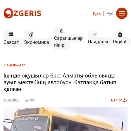
Қаз
Рус
📰
🏛️
💰
✅
🤖
Сарапшылар
Пайдалы
Digital
Саясат
Экономика
пікірі
Жаңалықтар
Ішінде оқушылар бар: Алматы облысында
ауыл мектебінің автобусы батпаққа батып
қалған
Бөлісу
21.09.2023
196