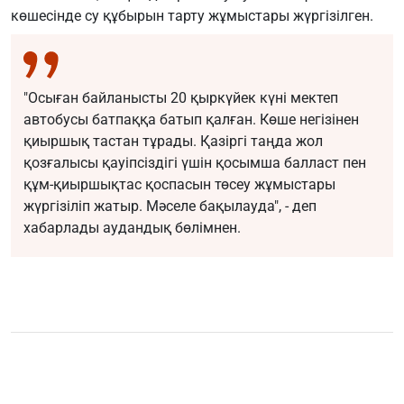
көшесінде су құбырын тарту жұмыстары жүргізілген.
"Осыған байланысты 20 қыркүйек күні мектеп
автобусы батпаққа батып қалған. Көше негізінен
қиыршық тастан тұрады. Қазіргі таңда жол
қозғалысы қауіпсіздігі үшін қосымша балласт пен
құм-қиыршықтас қоспасын төсеу жұмыстары
жүргізіліп жатыр. Мәселе бақылауда", - деп
хабарлады аудандық бөлімнен.