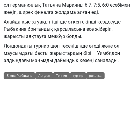
ол германиялық Татьяна Марияны 6:7, 7:5, 6:0 есебімен
жеңіп, ширек финалға жолдама алған еді.
Алайда қысқа уақыт ішінде өткен екінші кездесуде
Рыбакина британдық қарсыласына есе жіберіп,
жарысты аяқтауға мәжбүр болды.
Лондондағы турнир шөп төсенішінде өтеді және ол
маусымдағы басты жарыстардың бірі – Уимблдон
алдындағы маңызды дайындық кезеңі саналады.
Елена Рыбакина
Лондон
Теннис
турнир
ракетка