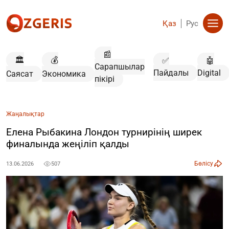
Қаз
Рус
📰
🏛️
💰
✅
🤖
Сарапшылар
Пайдалы
Digital
Саясат
Экономика
пікірі
Жаңалықтар
Елена Рыбакина Лондон турнирінің ширек
финалында жеңіліп қалды
Бөлісу
13.06.2026
507