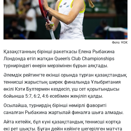
Фото: ҰОК
Қазақстанның бірінші ракеткасы Елена Рыбакина
Лондонда өтіп жатқан Queen’s Club Championships
турниріндегі өнерін мерзімінен бұрын аяқтады.
Әлемдік рейтингте екінші орында тұрған қазақстандық
теннисші жарыстың ширек финалында Ұлыбритания
өкілі Кэти Бултермен кездесіп, үш сет қорытындысы
бойынша 5:7, 6:2, 4:6 есебімен жеңіліп қалды.
Осылайша, турнирдің бірінші нөмірлі фавориті
саналған Рыбакина жартылай финалға шыға алмады.
Айта кетейік, бұл күні қазақстандық теннисші кортқа
екі рет шықты. Бұған дейін кейінге шегерілген матчта