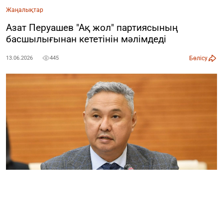
Жаңалықтар
Азат Перуашев "Ақ жол" партиясының
басшылығынан кететінін мәлімдеді
Бөлісу
13.06.2026
445
Фото: Parlam.kz
«Ақ жол» демократиялық партиясының төрағасы Азат
Перуашев партия басшылығынан кететінін мәлімдеді,