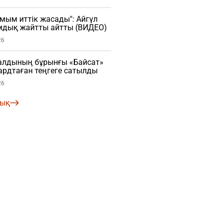
мым иттік жасады": Айгүл
мдық жайтты айтты (ВИДЕО)
26
алдының бұрынғы «Байсат»
рдтаған теңгеге сатылды
26
лық