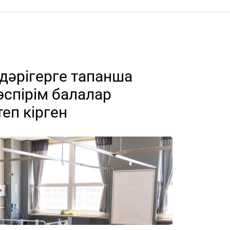
дәрігерге тапанша
өспірім балалар
еп кірген