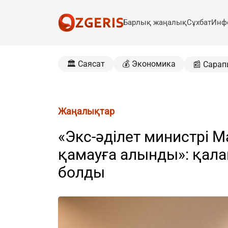
Барлық жаңалық
Сұхбат
Инф
🏛️ Саясат
💰 Экономика
📰 Сарап
Жаңалықтар
«Экс-әділет министрі М
қамауға алынды»: қалай
болды