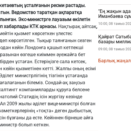
екетаевтың ұсталғанын ресми растады.
"Ең жақын ада
латын. Ведомство таратқан ақпаратқа
Иманбаева сұ
алынған. Экс-министрге лауазым өкілетін
10:00, 08 тамыз 20
еп хабарлады КТК арнасы.
Нақтырақ айтсақ,
лмейтін қызмет көрсеткен үлестес
Қайрат Сатыб
еп көрсетілген. Тықыр таянғанын сезген
базары миллиа
, одан кейін Лондонға қашып кетпекші
09:00, 08 тамыз 20
 образынан өзгеше киіммен әуежайға бет
Барлық жаңа
рден ұстаған. Естеріңізге сала кетсек,
 кейін қызметінен кетті. Жалпы оның есімі
лет министрлігінің тізгінін ұстағанда
ағалағанын білеміз. Сондай-ақ заңсыз
салтингг компанияларды құруға белсене
атолий Статидің ісін жүргізу кезінде
 Ал 2009 жылы әділет вице-министрі болған
 қызметкерлерінің «тоқта» деген дыбыстық
н бұзғаны да есте. Кейіннен бірнеше айға
министр болып кеткен.