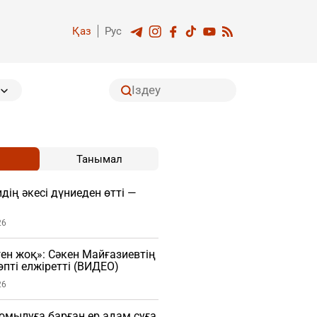
Қаз
Рус
Танымал
дің әкесі дүниеден өтті —
26
ген жоқ»: Сәкен Майғазиевтің
пті елжіретті (ВИДЕО)
26
мылуға барған ер адам суға