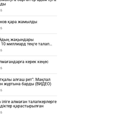
мды
26
нов қара жамылды
26
айдың жақындары
10 миллиард теңге талап
26
алмағандарға керек кеңес
26
тқалы алғаш рет": Мақпал
ын жұртына барды (ВИДЕО)
26
 іліге алмаған талапкерлерге
діктер қарастырылған
26