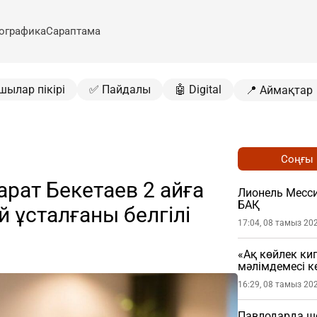
ографика
Сараптама
шылар пікірі
✅ Пайдалы
🤖 Digital
📍 Аймақтар
Соңғы
арат Бекетаев 2 айға
Лионель Месси
БАҚ
 ұсталғаны белгілі
17:04, 08 тамыз 20
«Ақ көйлек ки
мәлімдемесі кө
16:29, 08 тамыз 20
Павлодарда шо