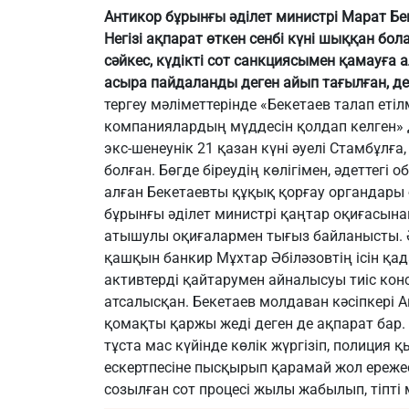
Антикор бұрынғы әділет министрі Марат Б
Негізі ақпарат өткен сенбі күні шыққан бо
сәйкес, күдікті сот санкциясымен қамауға 
асыра пайдаланды деген айып тағылған, д
тергеу мәліметтерінде «Бекетаев талап еті
компаниялардың мүддесін қолдап келген» д
экс-шенеунік 21 қазан күні әуелі Стамбұлға
болған. Бөгде біреудің көлігімен, әдеттегі
алған Бекетаевты құқық қорғау органдары бі
бұрынғы әділет министрі қаңтар оқиғасынан
атышулы оқиғалармен тығыз байланысты. Әді
қашқын банкир Мұхтар Әбіләзовтің ісін қад
активтерді қайтарумен айналысуы тиіс кон
атсалысқан. Бекетаев молдаван кәсіпкері Ан
қомақты қаржы жеді деген де ақпарат бар.
тұста мас күйінде көлік жүргізіп, полиция
ескертпесіне пысқырып қарамай жол ережесі
созылған сот процесі жылы жабылып, тіпті 