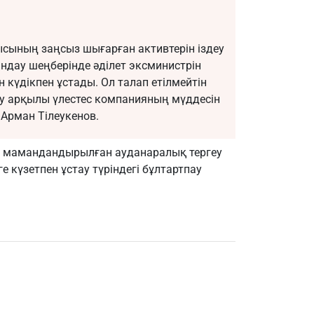
сының заңсыз шығарған активтерін іздеу
ндау шеңберінде әділет эксминистрін
 күдікпен ұстады. Ол талап етілмейтін
у арқылы үлестес компанияның мүддесін
 Арман Тілеукенов.
ың мамандандырылған ауданаралық тергеу
е күзетпен ұстау түріндегі бұлтартпау