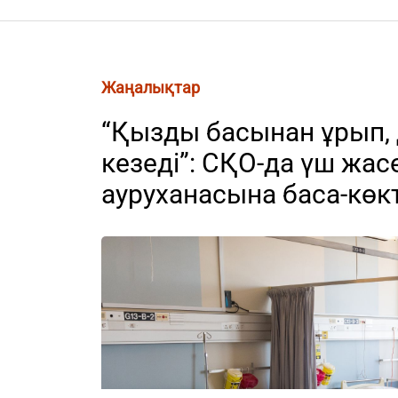
Жаңалықтар
“Қызды басынан ұрып, 
кезеді”: СҚО-да үш жас
ауруханасына баса-көкт