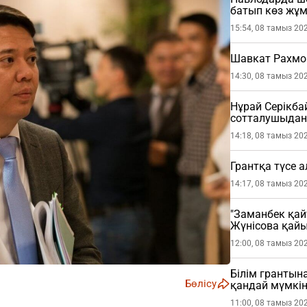
батып көз жұ
15:54, 08 тамыз 20
Шавкат Рахмо
14:30, 08 тамыз 20
Нұрай Серікб
сотталушыдан 
етті
14:18, 08 тамыз 20
Грантқа түсе 
14:17, 08 тамыз 20
"Заманбек қай
Жүнісова қай
12:00, 08 тамыз 20
Білім грантына
Бөлісу
қандай мүмкін
11:00, 08 тамыз 20