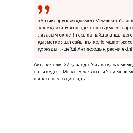
«Антикоррупция қызметі Мемлекет басшы
және қайтару жөніндегі тапсырмасын оры
лауазым өкілетін асыра пайдаланды деген
қызметке жыл сайынғы келісімшарт жаса
қорғады», - дейді Антикордың ресми өкілі
Айта кетейік, 22 қазанда Астана қаласын
соты күдікті Марат Бекетаевты 2 ай мерзімг
шарасын санкциялады.