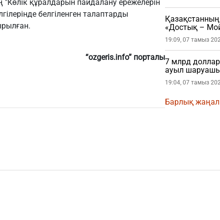
ің "Көлік құралдарын пайдалану ережелерін
лгілерінде белгіленген талаптарды
Қазақстанның 
ырылған.
«Достық – Мой
19:09, 07 тамыз 20
“ozgeris.info” порталы
7 млрд доллар
ауыл шаруашы
19:04, 07 тамыз 20
Барлық жаңа