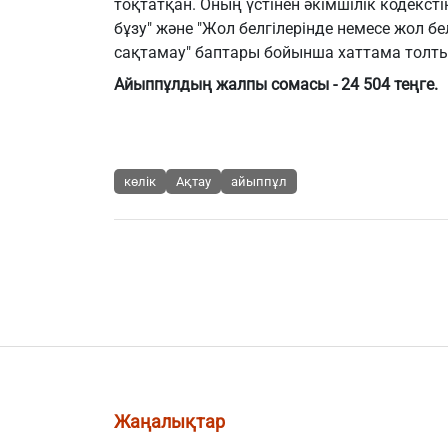
тоқтатқан. Оның үстінен әкімшілік кодекст
бұзу" және "Жол белгілерінде немесе жол бе
сақтамау" баптары бойынша хаттама толт
Айыппұлдың жалпы сомасы - 24 504 теңге.
көлік
Ақтау
айыппұл
Жаңалықтар