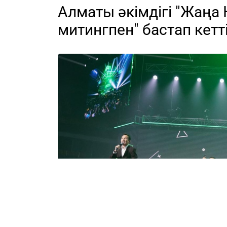
Алматы әкімдігі "Жаңа 
митингпен" бастап кетт