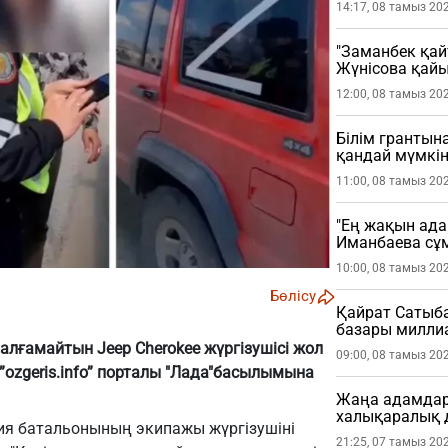
14:17, 08 тамыз 20
"Заманбек қай
Жүнісова қай
12:00, 08 тамыз 20
Білім грантына
қандай мүмкін
11:00, 08 тамыз 20
"Ең жақын ада
Иманбаева сұ
10:00, 08 тамыз 20
Бөлісу
Қайрат Сатыб
базары миллиа
алғамайтын Jeep Cherokee жүргізушісі жол
09:00, 08 тамыз 20
ozgeris.info” порталы
"Лада"
басылымына
Жаңа адамдар 
халықаралық 
иция батальонының экипажы жүргізушіні
21:25, 07 тамыз 20