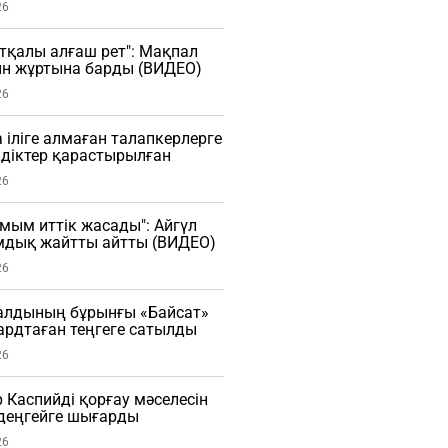
26
тқалы алғаш рет": Мақпал
ын жұртына барды (ВИДЕО)
26
 іліге алмаған талапкерлерге
діктер қарастырылған
26
мым иттік жасады": Айгүл
мдық жайтты айтты (ВИДЕО)
26
алдының бұрынғы «Байсат»
рдтаған теңгеге сатылды
26
Каспийді қорғау мәселесін
деңгейге шығарды
26