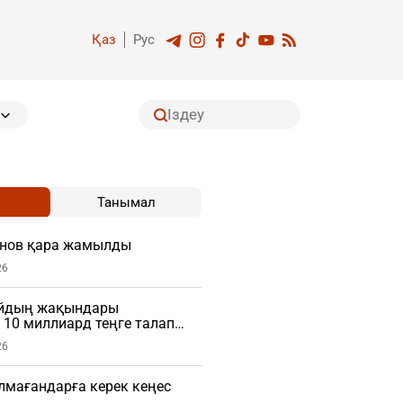
Қаз
Рус
Танымал
нов қара жамылды
26
айдың жақындары
10 миллиард теңге талап
26
алмағандарға керек кеңес