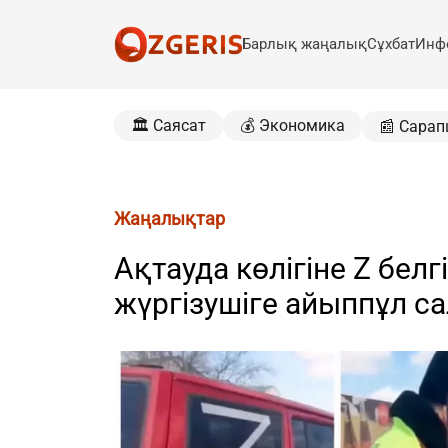
Барлық жаңалық
Сұхбат
Инф
🏛️ Саясат
💰 Экономика
📰 Сарап
Жаңалықтар
Ақтауда көлігіне Z бел
жүргізушіге айыппұл 