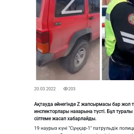
20.03.2022
203
Ақтауда әйнегінде Z жапсырмасы бар жол т
инспекторлары назарына түсті. Бұл туралы ”
сілтеме жасап хабарлайды.
19 наурыз күні "Сұңқар-1" патрульдік пол