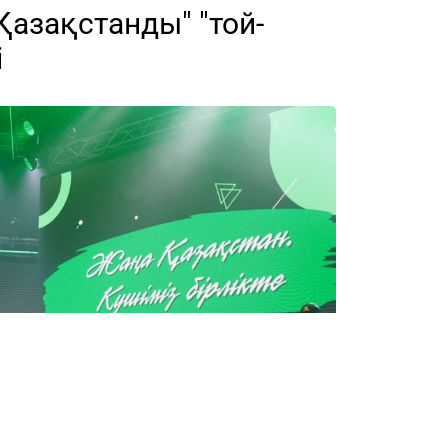
Қазақстанды" "той-
і