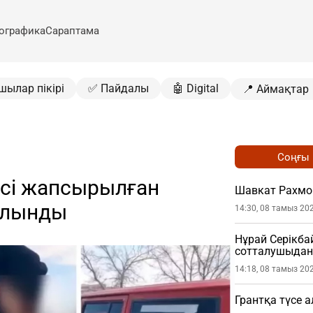
ографика
Сараптама
шылар пікірі
✅ Пайдалы
🤖 Digital
📍 Аймақтар
Соңғы
гісі жапсырылған
Шавкат Рахмо
салынды
14:30, 08 тамыз 20
Нұрай Серікб
сотталушыдан 
етті
14:18, 08 тамыз 20
Грантқа түсе 