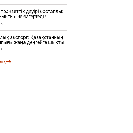
транзиттік дәуірі басталды:
ынты» не өзгертеді?
26
лық экспорт: Қазақстанның
лығы жаңа деңгейге шықты
26
лық