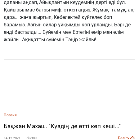
даланы аңсап, Айықпайтын кеудемнің дерті еді бұл.
Қайырылмас бағзы миф, өткен аңыз, Жұмақ- тамұқ, ақ-
қара... жаға жыртып, Көбелектей күйгелек боп
барамыз. Азғын ойлар ұйқымды көп ұрлайды. Бәрі де
енді басталды... Сүйемін мен Ертегіні өмір мен өлім
жайлы. Ақиқатты сүйемін Тәңір жайлы!..
Поэзия
Бақжан Махаш. "Күздің де өтті көп кеші..."
Бөлісу
14.12.2021
309