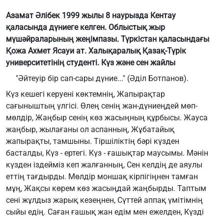
Азамат Әлібек 1999 жылы 8 наурызда Кентау
қаласында дүниеге келген. Облыстық жыр
мүшәйраларының жеңімпазы. Түркістан қаласындағы
Қожа Ахмет Ясауи ат. Халықаралық Қазақ-Түрік
университетінің студенті.
Күз және сен жайлы
"Әйтеуір бір сап-сары дүние..." (Әділ Ботпанов).
Күз кешегі керуені көктемнің, Жапырақтар
сағыныштың үлгісі. Өлең сенің жан-дүниеңдей мөп-
мөлдір, Жаңбыр сенің көз жасыңның құрбысы. Жауса
жаңбыр, жылағаны ол аспанның, Жұбатайық
жапырақты, тамшыны. Тіршіліктің бәрі күзден
басталды, Күз - ертегі. Күз - ғашықтар маусымы. Мәнін
күзден іздейміз кеп жалғанның, Сен келдің де аяулы
еттің тағдырды. Мөлдір моншақ кірпігіңнен тамған
мұң, Жақсы көрем көз жасыңдай жаңбырды. Таптым
сені жұлдыз жарық кезеңнен, Сүттей аппақ үмітімнің
сыйы едің. Саған ғашық жан едім мен ежелден, Күзді