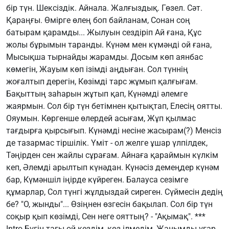
бір түн. Шексіздік. Айнала. Жалғыздық. Гөзел. Сәт.
Қараңғы. Өмірге өлең боп байланам, Сонан соң
батырам қарамды... Жылуын сездіріп Ай ғана, Құс
жолы бұрымын таранды. Күнәм мен күмәнді ой ғана,
Мысықша тырнайды жарамды. Досым көп аянбас
көмегін, Жауым көп ізімді аңдыған. Сол түннің
жоғалтып дерегін, Көзімді тарс жұмып қалғығам.
Бақыттың заһарын жұтып қап, Күнәмді әлемге
жаярмын. Сол бір түн бетімнен қытықтап, Елесің оятты.
Ояумын. Көргенше өлердей асығам, Жұп қылмас
тағдырға қырсығып. Күнәмді несіне жасырам(?) Менсіз
де тазармас тіршілік. Үміт - ол желге ұшар үлпілдек,
Тәңірден сен жайлы сұрағам. Айнаға қараймын күлкім
кеп, Әлемді арылтып күнәдан. Күнәсіз демеңдер күнәм
бар, Күмәншіл іңірде күйреген. Балауса сезімге
құмарлар, Сол түнгі жұлдыздай сиреген. Сүймесін дедің
бе? "О, жынды"... Өзіңнен өзгесін бақылап. Сол бір түн
соқыр қып көзімді, Сен неге ояттың? - "Ақымақ". ***
Intro Бүгін тағы ой кездім, көз ілмедім, Жанымды ұғар