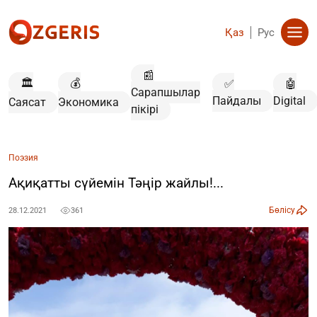
Қаз
Рус
📰
🏛️
💰
✅
🤖
Сарапшылар
Пайдалы
Digital
Саясат
Экономика
пікірі
Поэзия
Ақиқатты сүйемін Тәңір жайлы!...
Бөлісу
28.12.2021
361