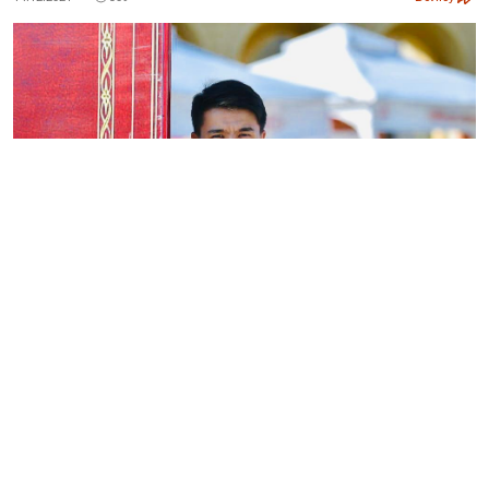
Бақжан Махаш 2000 жылы 15 желтоқсанда Түркістан
қаласында туған. Оңтүстік Қазақстан мемлекеттік