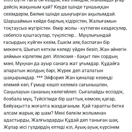
дейсің жақыным қай? Кеуде ішінде тұншыққан
сезімдерім, Бөлме ішінде шыңғырған ақылымдай.
Шаршаймын кейде барлық кідірістен, Жалығамын
тоқтаусыз жүгірістен. Өмір жолы - күтпеген кездесулер,
себепсіз қоштасулар, түңілістер... Мұңлығындай
ғасырдың күйген кезім, Ешкім аяқ баспаған бір
мекенге, Шығып кеткім келеді үйден безіп, Жан әйнегін
аяймын кірлетем деп. Иллюзия - бақыт пен сордың
мәні, Мұңнан да ауыр санаға жат ұғымдар. Құдайға
апаратын жолдың бәрі, Жүрек деп аталатын
шақырымдар. *** Эйфория Жан қиналар кезеңді
елемей көп, Ғұмыр кешіп келеміз сағынышпен,
Саңылауын сананың көлегейлеп. Сығалайды ессіздік,
бозбала мұң, Түйсігімде бір шаттық кемсең қағар,
Бейуақытта жоғалта жаздағаным. Қай тарапты бетке
алсам жарық әр шам? Мені бәлкім жолымнан
адастырды, Жалғыздарды Құдай деп таныған шақ.
Жұпар иісі гүлдердің елтеді кіл, Ауық-ауық күрсінем