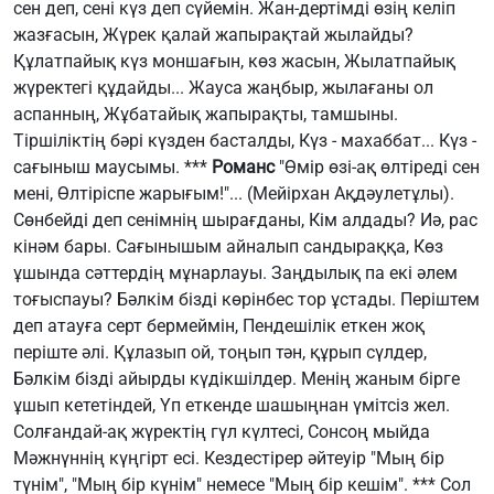
сен деп, сені күз деп сүйемін. Жан-дертімді өзің келіп
жазғасын, Жүрек қалай жапырақтай жылайды?
Құлатпайық күз моншағын, көз жасын, Жылатпайық
жүректегі құдайды... Жауса жаңбыр, жылағаны ол
аспанның, Жұбатайық жапырақты, тамшыны.
Тіршіліктің бәрі күзден басталды, Күз - махаббат... Күз -
сағыныш маусымы. ***
Романс
"Өмір өзі-ақ өлтіреді сен
мені, Өлтіріспе жарығым!"... (Мейірхан Ақдәулетұлы).
Сөнбейді деп сенімнің шырағданы, Кім алдады? Иә, рас
кінәм бары. Сағынышым айналып сандыраққа, Көз
ұшында сәттердің мұнарлауы. Заңдылық па екі әлем
тоғыспауы? Бәлкім бізді көрінбес тор ұстады. Періштем
деп атауға серт бермеймін, Пендешілік еткен жоқ
періште әлі. Құлазып ой, тоңып тән, құрып сүлдер,
Бәлкім бізді айырды күдікшілдер. Менің жаным бірге
ұшып кететіндей, Үп еткенде шашыңнан үмітсіз жел.
Солғандай-ақ жүректің гүл күлтесі, Сонсоң мыйда
Мәжнүннің күңгірт есі. Кездестірер әйтеуір "Мың бір
түнім", "Мың бір күнім" немесе "Мың бір кешім". *** Сол