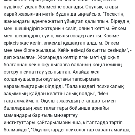
күшікке" ұқсап бөлмесіне оралады. Оқулықта ары
қарай жазылған мәтін бұдан да ыңғайсыз. "Төсектің
жанындағы еденге жатып ұйықтап қалыппын. Біреудің
мені шешіндіріп жатқанын сезіп, оянып кеттім. Әпкем
мені шешіндіріп, сүйіп, жылы сөздер айтты. Көзіме
еріксіз жас келіп, әпкемді құшақтап алдым. Әпкем
менімен бірге жылады. Кейін өзімді бақытты сезіндім", -
деп жазылған. Жоғарыда келтірілген мәтінді оқып
болғаннан кейін оқушыларға баланың көңіл күйінің
өзгеруін сипаттау ұсынылған. Алайда желі
қолданушылары оқулықтағы тапсырмаға
наразылықтарын білдірді. "Бала кездегі психикалық
зақымның қайдан келетіні анық болды", "Мен
таңғалмаймын. Оқулық жазудың стандарты мен
балалардың жас талаптары бойынша арнайы
мамандары бар ғылыми-зерттеу
институттары қайтарылмайынша, кітаптарда тәртіп
болмайды", "Оқулықтарды психологтар сараптамайды,