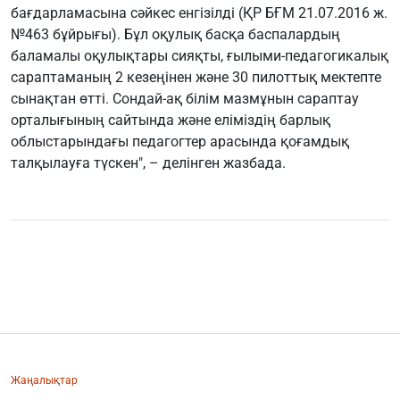
бағдарламасына сәйкес енгізілді (ҚР БҒМ 21.07.2016 ж.
№463 бұйрығы). Бұл оқулық басқа баспалардың
баламалы оқулықтары сияқты, ғылыми-педагогикалық
сараптаманың 2 кезеңінен және 30 пилоттық мектепте
сынақтан өтті. Сондай-ақ білім мазмұнын сараптау
орталығының сайтында және еліміздің барлық
облыстарындағы педагогтер арасында қоғамдық
талқылауға түскен", – делінген жазбада.
Жаңалықтар