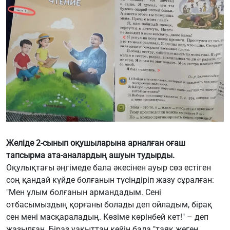
Желіде 2-сынып оқушыларына арналған оғаш
тапсырма ата-аналардың ашуын тудырды.
Оқулықтағы әңгімеде бала әкесінен ауыр сөз естіген
соң қандай күйде болғанын түсіндіріп жазу сұралған:
"Мен ұлым болғанын армандадым. Сені
отбасымыздың қорғаны болады деп ойладым, бірақ
сен мені масқараладың. Көзіме көрінбей кет!" – деп
жазылған. Біраз уақыттан кейін бала "таяқ жеген