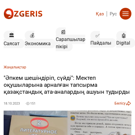
Қаз
Рус
📰
🏛️
💰
✅
🤖
Сарапшылар
Пайдалы
Digital
Саясат
Экономика
пікірі
Жаңалықтар
"Әпкем шешіндіріп, сүйді": Мектеп
оқушыларына арналған тапсырма
қазақстандық ата-аналардың ашуын тудырды
Бөлісу
18.10.2023
151