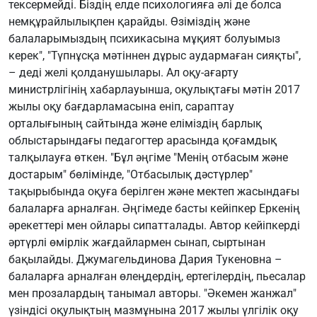
тексермейді. Біздің елде психологияға әлі де болса
немқұрайлылықпен қарайды. Өзіміздің және
балаларымыздың психикасына мұқият болуымыз
керек", "Түпнұсқа мәтіннен дұрыс аудармаған сияқты",
– деді желі қолданушылары. Ал оқу-ағарту
министрлігінің хабарлауынша, оқулықтағы мәтін 2017
жылы оқу бағдарламасына еніп, сараптау
орталығының сайтында және еліміздің барлық
облыстарындағы педагогтер арасында қоғамдық
талқылауға өткен. "Бұл әңгіме "Менің отбасым және
достарым" бөлімінде, "Отбасылық дәстүрлер"
тақырыбында оқуға берілген және мектеп жасындағы
балаларға арналған. Әңгімеде басты кейіпкер Еркенің
әрекеттері мен ойлары сипатталады. Автор кейіпкерді
әртүрлі өмірлік жағдайлармен сынап, сыртынан
бақылайды. Джумагельдинова Дария Тукеновна –
балаларға арналған өлеңдердің, ертегілердің, пьесалар
мен прозалардың танымал авторы. "Әкемен жанжал"
үзіндісі оқулықтың мазмұнына 2017 жылы үлгілік оқу