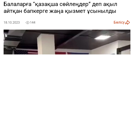
Балаларға “қазақша сөйлеңдер” деп ақыл
айтқан бапкерге жаңа қызмет ұсынылды
Бөлісу
18.10.2023
144