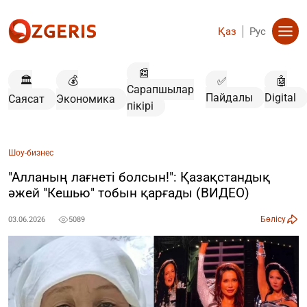
Қаз
Рус
📰
🏛️
💰
✅
🤖
Сарапшылар
Пайдалы
Digital
Саясат
Экономика
пікірі
Шоу-бизнес
"Алланың лағнеті болсын!": Қазақстандық
әжей "Кешью" тобын қарғады (ВИДЕО)
Бөлісу
03.06.2026
5089