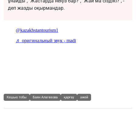
ұнайды", "Жастарда неңіз бар?", "Жай ма сіздікі?", -
деп жазды оқырмандар.
Кешью тобы
Баян Алагөзова
қарғау
әжей