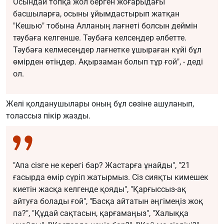
Осындай топқа жол берген жоғарыдағы
басшыларға, осыны ұйымдастырып жатқан
"Кешью" тобына Алланың лағнеті болсын деймін
тәубаға келгенше. Тәубаға келсеңдер әлбетте.
Тәубаға келмесеңдер лағнетке ұшыраған күйі бұл
өмірден өтіңдер. Ақырзаман болып тұр ғой", - деді
ол.
Желі қолданушылары оның бұл сөзіне ашуланып,
толассыз пікір жазды.
"Апа сізге не керегі бар? Жастарға ұнайды", "21
ғасырда өмір сүріп жатырмыз. Сіз сияқты кимешек
киетін жасқа келгенде қояды", "Қарғыссыз-ақ
айтуға болады ғой", "Басқа айтатын әңгімеңіз жоқ
па?", "Құдай сақтасын, қарғамаңыз", "Халыққа