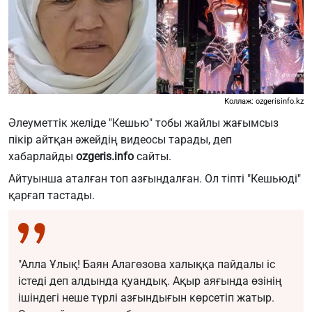
Коллаж: ozgerisinfo.kz
Әлеуметтік желіде "Кешью" тобы жайлы жағымсыз
пікір айтқан әжейдің видеосы тарады, деп
хабарлайды
ozgeris.info
сайты.
Айтуынша аталған топ азғындалған. Ол тіпті "Кешьюді"
қарғап тастады.
"Алла Ұлық! Баян Алагөзова халыққа пайдалы іс
істеді деп алдында қуандық. Ақыр аяғында өзінің
ішіндегі неше түрлі азғындығын көрсетіп жатыр.