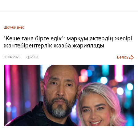
Шоу-бизнес
"Кеше ғана бірге едік": марқұм актердің жесірі
жантебірентерлік жазба жариялады
Бөлісу
03.06.2026
2038