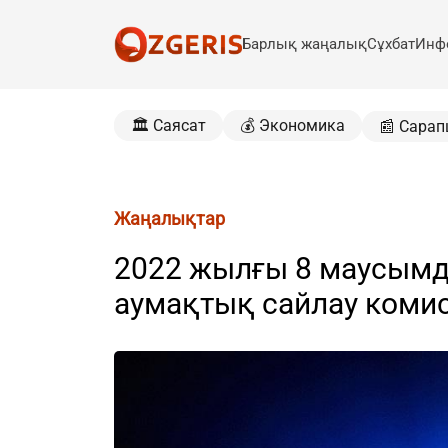
Барлық жаңалық
Сұхбат
Инф
🏛️ Саясат
💰 Экономика
📰 Сарап
Жаңалықтар
2022 жылғы 8 маусымд
аумақтық сайлау коми