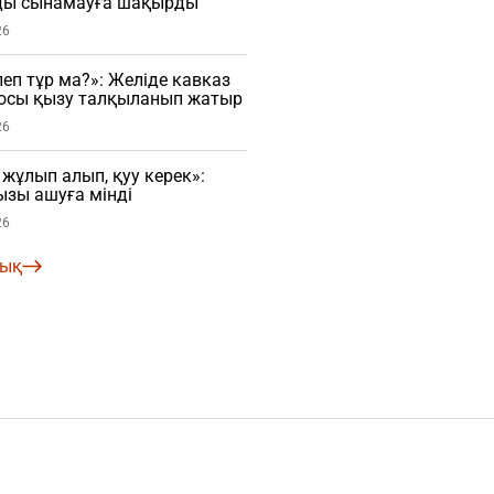
ды сынамауға шақырды
26
еп тұр ма?»: Желіде кавказ
осы қызу талқыланып жатыр
26
ұлып алып, қуу керек»:
зы ашуға мінді
26
лық