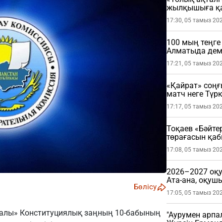
жылқышыға қа
17:30, 05 тамыз 20
100 мың теңге
Алматыда де
17:21, 05 тамыз 20
«Қайрат» соңғ
матч неге Түрк
17:17, 05 тамыз 20
Тоқаев «Бәйте
төрағасын қа
17:08, 05 тамыз 20
2026–2027 оқу
Ата-ана, оқушы
Бөлісу
керек?
17:05, 05 тамыз 20
ралы» Конституциялық заңның 10-бабының
"Аурумен арпа