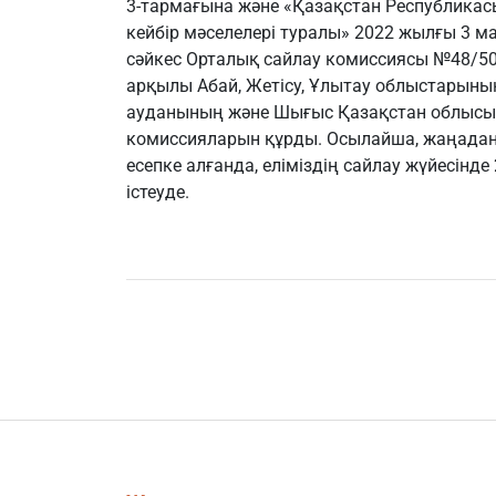
3-тармағына және «Қазақстан Республика
кейбір мәселелері туралы» 2022 жылғы 3 
сәйкес Орталық сайлау комиссиясы №48/5
арқылы Абай, Жетісу, Ұлытау облыстарының
ауданының және Шығыс Қазақстан облысы
комиссияларын құрды. Осылайша, жаңадан
есепке алғанда, еліміздің сайлау жүйесін
істеуде.