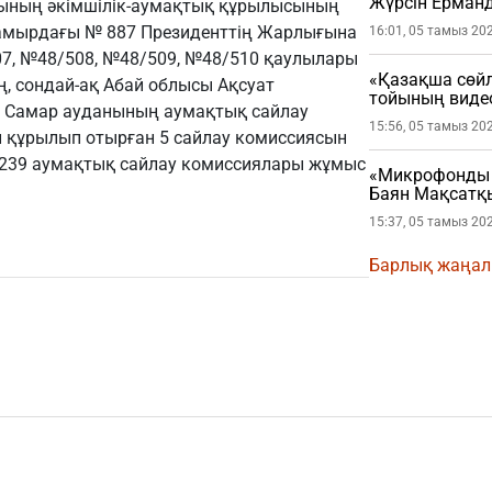
Жүрсін Ерман
сының әкімшілік-аумақтық құрылысының
мамырдағы № 887 Президенттің Жарлығына
16:01, 05 тамыз 20
07, №48/508, №48/509, №48/510 қаулылары
«Қазақша сөйл
, сондай-ақ Абай облысы Ақсуат
тойының виде
 Самар ауданының аумақтық сайлау
15:56, 05 тамыз 20
 құрылып отырған 5 сайлау комиссиясын
де 239 аумақтық сайлау комиссиялары жұмыс
«Микрофонды ж
Баян Мақсатқы
15:37, 05 тамыз 20
Барлық жаңа