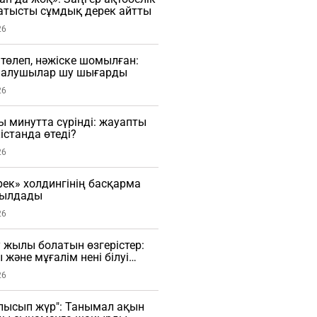
тысты сұмдық дерек айтты
26
 төлеп, нәжіске шомылған:
малушылар шу шығарды
26
ы минутта сүрінді: жауапты
істанда өтеді?
26
рек» холдингінің басқарма
былдады
26
 жылы болатын өзгерістер:
 және мұғалім нені білуі
26
лысып жүр": Танымал ақын