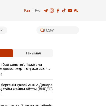
Қаз
Рус
Танымал
і бай сияқты": Тәжіғали
імдемесі жұрттың жағасын
26
 бергенін қалаймын»: Динара
ң тойы жайлы айтты (ВИДЕО)
26
ан да жоқ»: Заңгер ақтөбелік