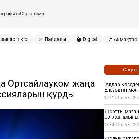
ографика
Сараптама
шылар пікірі
✅ Пайдалы
🤖 Digital
📍 Аймақтар
Соңғы
а Ортсайлауком жаңа
"Алдар Көседег
Елеуовтің мәл
ссияларын құрды
ұстатты
00:21, 06 тамыз 20
«Тортты маған
Сәтжан ұлыны
17:30, 05 тамыз 20
«Толық ақталғ