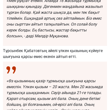
«Мен рұқсат етемін. Алайда 16 жасында тұрмысқа
шыққаны қиындау. Дегенмен маңдайына жазылып
тұрған болар. Қай жаста шықса да, мен тек бақыт
тілеймін. Ешқандай артық сөз айтпаймын. Біз емес
оны сырттан айтып талқылайтын. Ол солай болу
керек болды. Ең бастысы, жастар бақытты
болсын», - деді Мөлдір Мұқанова.
Тұрсынбек Қабатовтың әйелі үлкен қызының күйеуге
шығуына қарсы емес екенін айтып өтті.
«Өз қызымның қазір тұрмысқа шығуына қарсы
емеспін. Үлкен қызым – 20 жаста. Мен 20 жасымда
тұрмысқа шыққанмын. Сәуір айында 21-ге толады.
Қарап отырсам, қызым әлі бала. Оның дене бетімі
бойшаң, ірі болғанымен, ой-өрісі әлі бала. Оның