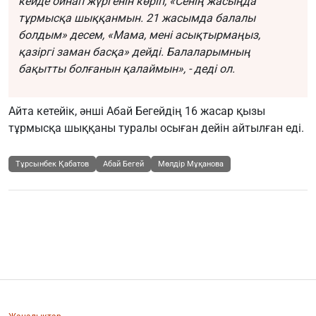
кейде ойнап жүргенін көріп, «Сенің жасыңда
тұрмысқа шыққанмын. 21 жасымда балалы
болдым» десем, «Мама, мені асықтырмаңыз,
қазіргі заман басқа» дейді. Балаларымның
бақытты болғанын қалаймын», - деді ол.
Айта кетейік, әнші Абай Бегейдің 16 жасар қызы
тұрмысқа шыққаны туралы осыған дейін айтылған еді.
Тұрсынбек Қабатов
Абай Бегей
Мөлдір Мұқанова