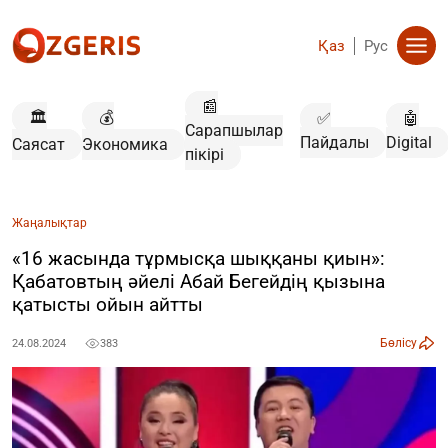
Қаз
Рус
📰
🏛️
💰
✅
🤖
Сарапшылар
Пайдалы
Digital
Саясат
Экономика
пікірі
Жаңалықтар
«16 жасында тұрмысқа шыққаны қиын»:
Қабатовтың әйелі Абай Бегейдің қызына
қатысты ойын айтты
Бөлісу
24.08.2024
383