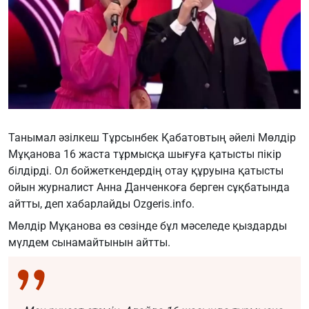
Танымал әзілкеш Тұрсынбек Қабатовтың әйелі Мөлдір
Мұқанова 16 жаста тұрмысқа шығуға қатысты пікір
білдірді. Ол бойжеткендердің отау құруына қатысты
ойын журналист Анна Данченкоға берген сұқбатында
айтты, деп хабарлайды
Ozgeris.info
.
Мөлдір Мұқанова өз сөзінде бұл мәселеде қыздарды
мүлдем сынамайтынын айтты.