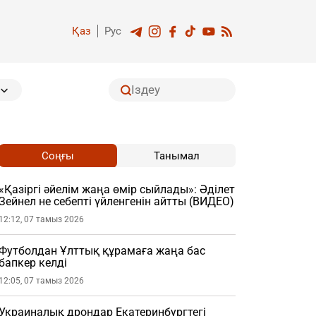
Қаз
Рус
Соңғы
Танымал
«Қазіргі әйелім жаңа өмір сыйлады»: Әділет
Зейнел не себепті үйленгенін айтты (ВИДЕО)
12:12, 07 тамыз 2026
Футболдан Ұлттық құрамаға жаңа бас
бапкер келді
12:05, 07 тамыз 2026
Украиналық дрондар Екатеринбургтегі