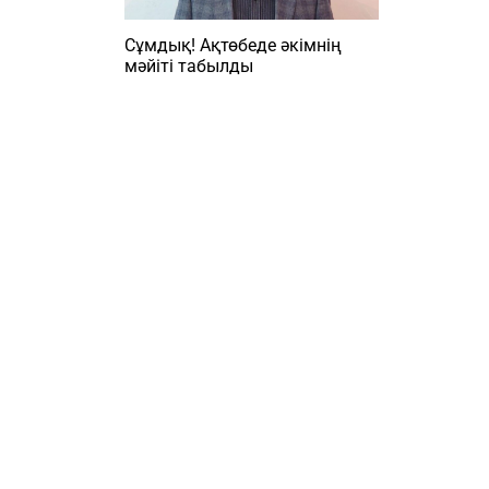
Сұмдық! Ақтөбеде әкімнің
мәйіті табылды