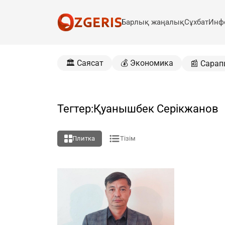
Барлық жаңалық
Сұхбат
Инф
🏛️ Саясат
💰 Экономика
📰 Сарап
Тегтер:Қуанышбек Серікжанов
Плитка
Тізім