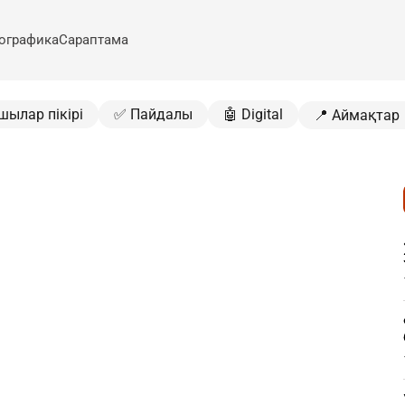
ографика
Сараптама
шылар пікірі
✅ Пайдалы
🤖 Digital
📍 Аймақтар