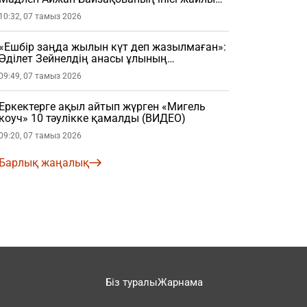
шындықты жайып салды (ВИДЕО)
10:32, 07 тамыз 2026
«Ешбір заңда жылын күт деп жазылмаған»:
Әділет Зейнелдің анасы ұлының
үйленгеніне қатысты пікір айтты (ВИДЕО)
09:49, 07 тамыз 2026
Еркектерге ақыл айтып жүрген «Мигель
коуч» 10 тәулікке қамалды (ВИДЕО)
09:20, 07 тамыз 2026
Барлық жаңалық
Біз туралы
Жарнама