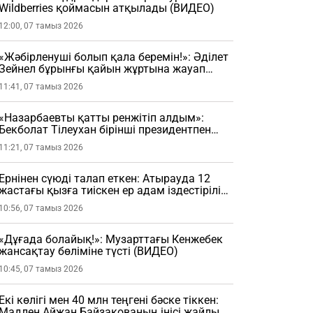
Wildberries қоймасын атқылады (ВИДЕО)
12:00, 07 тамыз 2026
«Жәбірленуші болып қала беремін!»: Әділет
Зейнел бұрынғы қайын жұртына жауап
берді
11:41, 07 тамыз 2026
«Назарбаевты қатты ренжітіп алдым»:
Бекболат Тілеухан бірінші президентпен
болған жайтты айтты
11:21, 07 тамыз 2026
Ернінен сүюді талап еткен: Атырауда 12
жастағы қызға тиіскен ер адам іздестіріліп
жатыр
10:56, 07 тамыз 2026
«Дұғада болайық!»: Музарттағы Кенжебек
жансақтау бөліміне түсті (ВИДЕО)
10:45, 07 тамыз 2026
Екі көлігі мен 40 млн теңгені бәске тіккен:
Мадлен Айжан Байзақованың інісі жайлы