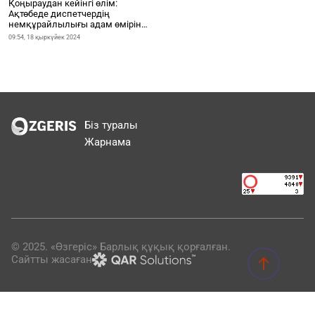
Қоңыраудан кейінгі өлім:
Ақтөбеде диспетчердің
немқұрайлылығы адам өмірін
қиды
09:54, 18 қыркүйек 2024
Біз туралы
Жарнама
© 2025. «Өзгеріс» Барлық құқық қорғалған.
Сайтты жасаған