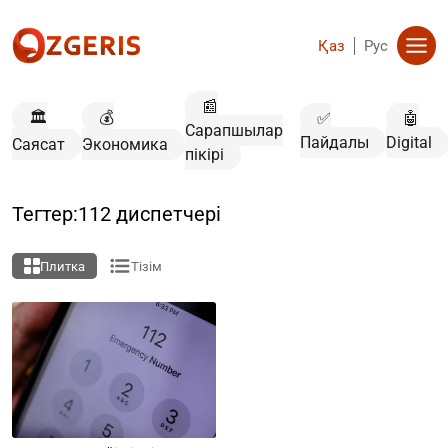
Қаз
Рус
📰
🏛️
💰
✅
🤖
Сарапшылар
Пайдалы
Digital
Саясат
Экономика
пікірі
Тегтер:112 диспетчері
Плитка
Тізім