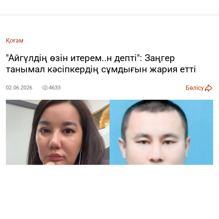
Қоғам
"Айгүлдің өзін итерем..н депті": Заңгер
танымал кәсіпкердің сұмдығын жария етті
Бөлісу
02.06.2026
4633