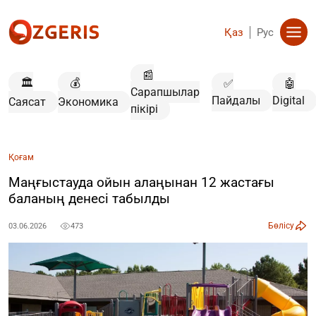
Қаз
Рус
📰
🏛️
💰
✅
🤖
Сарапшылар
Пайдалы
Digital
Саясат
Экономика
пікірі
Қоғам
Маңғыстауда ойын алаңынан 12 жастағы
баланың денесі табылды
Бөлісу
03.06.2026
473