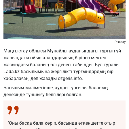
Pixabay
Маңғыстау облысы Мұнайлы ауданындағы тұрғын үй
жанындағы ойын алаңдарының бірінен мектеп
жасындағы баланың өлі денесі табылды. Бұл туралы
Lada.kz басылымына жергілікті тұрғындардың бірі
хабарлаған, деп жазады ozgeris.info.
Басылым мәліметінше, аудан тұрғыны баланың
денесінде тұншығу белгілері болған.
"Оны басқа бала көріп, басында әткеншетте отыр