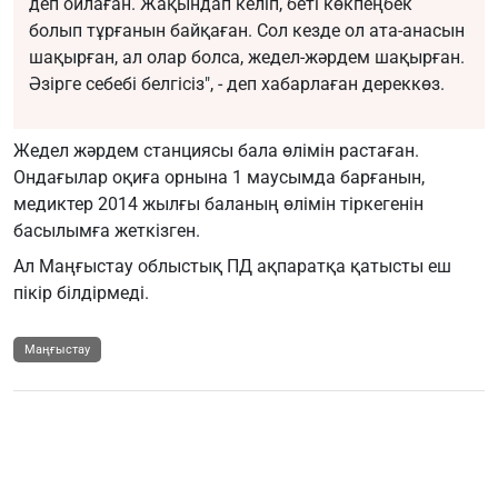
деп ойлаған. Жақындап келіп, беті көкпеңбек
болып тұрғанын байқаған. Сол кезде ол ата-анасын
шақырған, ал олар болса, жедел-жәрдем шақырған.
Әзірге себебі белгісіз", - деп хабарлаған дереккөз.
Жедел жәрдем станциясы бала өлімін растаған.
Ондағылар оқиға орнына 1 маусымда барғанын,
медиктер 2014 жылғы баланың өлімін тіркегенін
басылымға жеткізген.
Ал Маңғыстау облыстық ПД ақпаратқа қатысты еш
пікір білдірмеді.
Маңғыстау