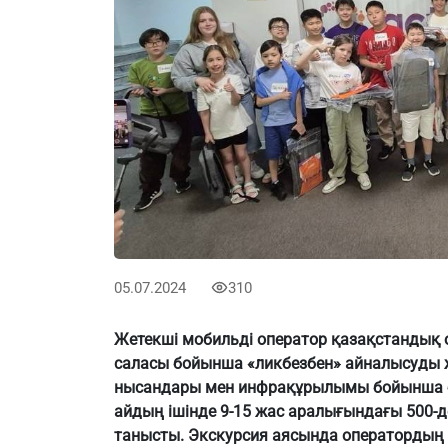
05.07.2024
310
Жетекші мобильді оператор қазақстандық
саласы бойынша «ликбезбен» айналысуды ж
нысандары мен инфрақұрылымы бойынша бі
айдың ішінде 9-15 жас аралығындағы 500-
танысты. Экскурсия аясында оператордың 