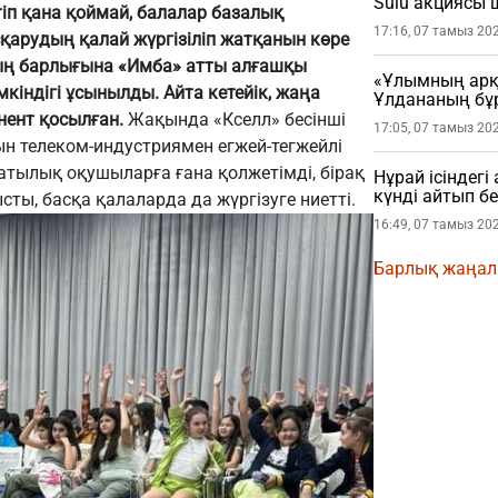
Sulu акциясы
етіп қана қоймай, балалар базалық
17:16, 07 тамыз 20
сқарудың қалай жүргізіліп жатқанын көре
дың барлығына «Имба» атты алғашқы
«Ұлымның арқа
кіндігі ұсынылды. Айта кетейік, жаңа
Ұлдананың бұ
жасады (ВИДЕ
онент қосылған.
Жақында «Кселл» бесінші
17:05, 07 тамыз 20
ын телеком-индустриямен егжей-тегжейлі
атылық оқушыларға ғана қолжетімді, бірақ
Нұрай ісіндег
күнді айтып бе
ы, басқа қалаларда да жүргізуге ниетті.
16:49, 07 тамыз 20
Барлық жаңа