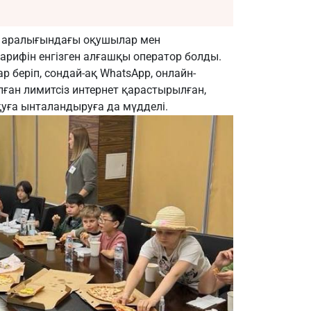
ас аралығындағы оқушылар мен
арифін енгізген алғашқы оператор болды.
 беріп, сондай-ақ WhatsApp, онлайн-
лған лимитсіз интернет қарастырылған,
уға ынталандыруға да мүдделі.