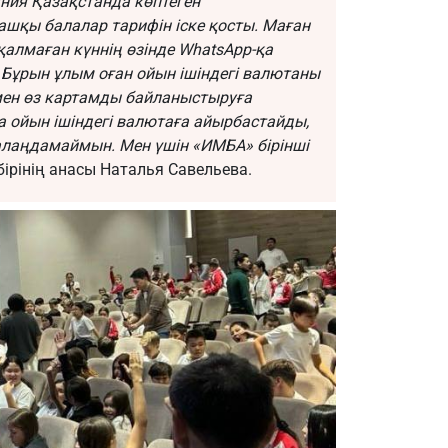
ания Қазақстанда көптеген
шқы балалар тарифін іске қосты. Маған
қалмаған күннің өзінде WhatsApp-қа
 Бұрын ұлым оған ойын ішіндегі валютаны
 мен өз картамды байланыстыруға
на ойын ішіндегі валютаға айырбастайды,
алаңдамаймын. Мен үшін «ИМБА» бірінші
бірінің анасы Наталья Савельева.