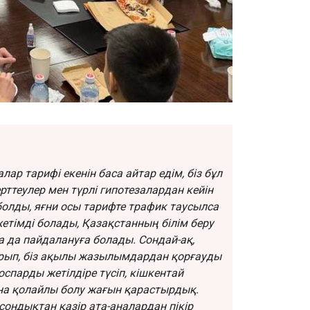
р тарифі екенін баса айтар едім, біз бұл
рттеулер мен түрлі гипотезалардан кейін
болды, яғни осы тарифте трафик таусылса
тімді болады, Қазақстанның білім беру
 да пайдалануға болады. Сондай-ақ,
ып, біз ақылы жазылымдардан қорғауды
оспарды жетілдіре түсіп, кішкентай
ына қолайлы болу жағын қарастырдық.
ондықтан қазір ата-аналардан пікір