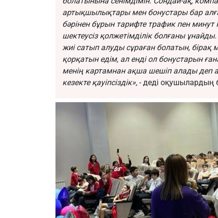
болатынына сенімдімін. Сондай-ақ, комп
артықшылықтары мен бонустары бар алға
бәрінен бұрын тарифте трафик пен минут 
шектеусіз қолжетімділік болғаны ұнайды.
жиі сатып алуды сұраған болатын, бірақ
қорқатын едім, ал енді ол бонустарын ға
менің картамнан ақша шешіп алады деп 
кезекте қауіпсіздік»,
- деді оқушылардың 