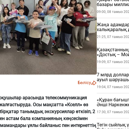
базары миллиа
09:00, 08 тамыз 20
Жаңа адамдар 
халықаралық 
21:25, 07 тамыз 20
Қазақстанның 
«Достық – Мой
19:09, 07 тамыз 20
7 млрд доллар
ауыл шаруашы
Бөлісу
19:04, 07 тамыз 20
 оқушылар арасында телекоммуникация
«Құран бағыш
Әнші Наркенж
алғастыруда. Осы мақсатта «Кселл» өз
(ФОТО)
рқатар танымдық экскурсиялар өткізіп, 2
17:30, 07 тамыз 20
ден астам бала компанияның кеңсесімен
Тегін сыйлық 
мамандары ұялы байланыс пен интернеттің