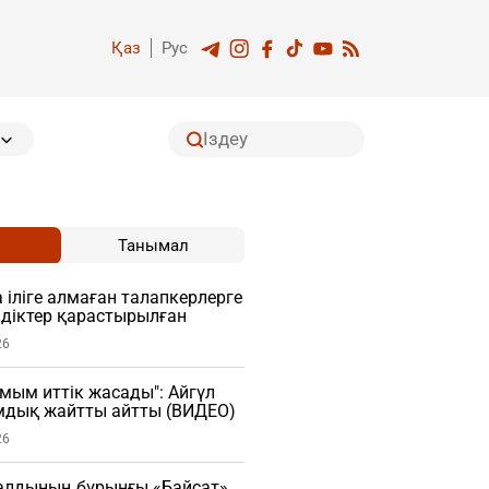
Қаз
Рус
Танымал
 іліге алмаған талапкерлерге
діктер қарастырылған
26
мым иттік жасады": Айгүл
мдық жайтты айтты (ВИДЕО)
26
алдының бұрынғы «Байсат»