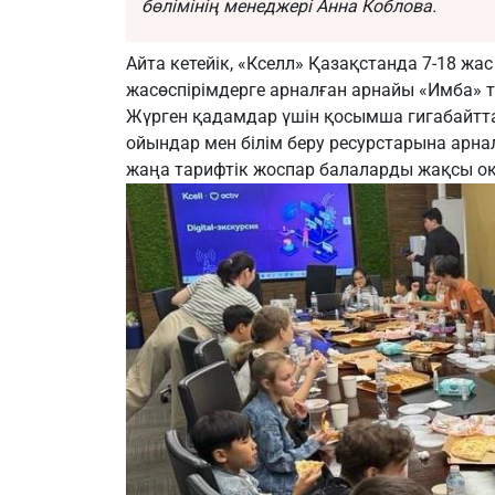
бөлімінің менеджері Анна Коблова.
Айта кетейік, «Кселл» Қазақстанда 7-18 ж
жасөспірімдерге арналған арнайы «Имба» т
Жүрген қадамдар үшін қосымша гигабайттар
ойындар мен білім беру ресурстарына арна
жаңа тарифтік жоспар балаларды жақсы оқ