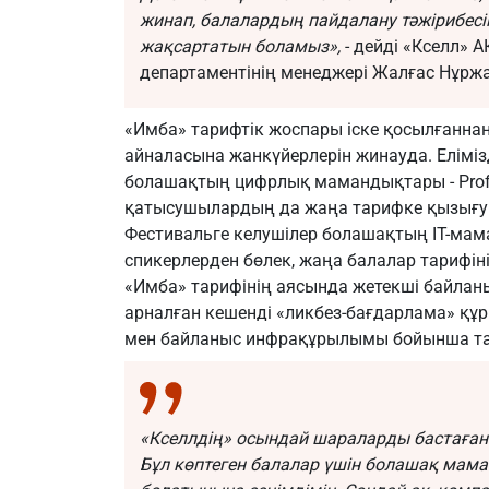
жинап, балалардың пайдалану тәжірибесі
жақсартатын боламыз»,
- дейді «Кселл»
департаментінің менеджері Жалғас Нұрж
«Имба» тарифтік жоспары іске қосылғаннан б
айналасына жанкүйерлерін жинауда. Елімі
болашақтың цифрлық мамандықтары - Profe
қатысушылардың да жаңа тарифке қызығуш
Фестивальге келушілер болашақтың ІТ-м
спикерлерден бөлек, жаңа балалар тарифі
«Имба» тарифінің аясында жетекші байлан
арналған кешенді «ликбез-бағдарлама» құ
мен байланыс инфрақұрылымы бойынша т
«Кселлдің» осындай шараларды бастағаны
Бұл көптеген балалар үшін болашақ мама