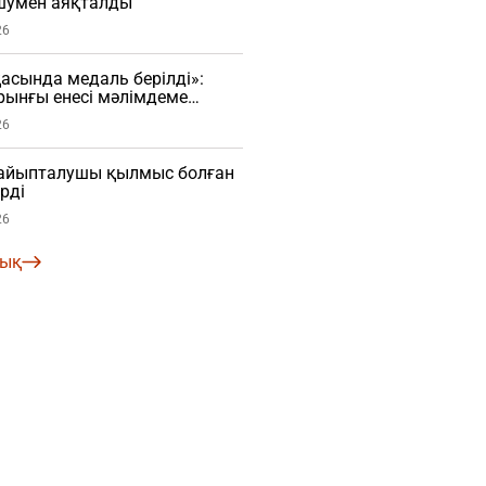
 шумен аяқталды
26
сында медаль берілді»:
рынғы енесі мәлімдеме
О)
26
і айыпталушы қылмыс болған
рді
26
лық