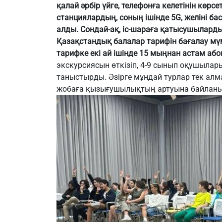
қалай әрбір үйге, телефонға келетінін көрс
станциялардың, соның ішінде 5G, желіні ба
алды. Сондай-ақ, іс-шараға қатысушылар
Қазақстандық балалар тарифін бағалау мүм
тарифке екі ай ішінде 15 мыңнан астам аб
экскурсиясын өткізіп, 4-9 сынып оқушылар
таныстырды. Әзірге мұндай турлар тек алм
жобаға қызығушылықтың артуына байланыст