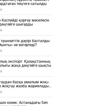
рдтаған теңгеге сатылды
26
Каспийді қорғау мәселесін
деңгейге шығарды
26
транзиттік дәуірі басталды:
ынты» не өзгертеді?
26
лық экспорт: Қазақстанның
лығы жаңа деңгейге шықты
26
таудан басқа амалым жоқ»:
е жоқтау жазба жариялады
26
үшін кезек: Астанадағы Sen