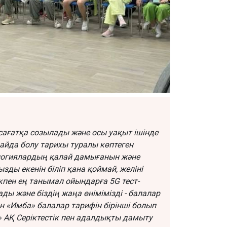
 сағатқа созылады және осы уақыт ішінде
пайда болу тарихы туралы көптеген
ологиялардың қалай дамығанын және
ды екенін біліп қана қоймай, желіні
кпен ең танымал ойындарға 5G тест-
ы және біздің жаңа өнімімізді - балалар
ан «Имба» балалар тарифін бірінші болып
лл» АҚ Серіктестік пен адалдықты дамыту