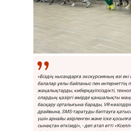
«Біздің нысандарға экскурсияның өзі екі
балалар ұялы байланыс пен интернеттің 
жаңалықтарды, киберқауіпсіздікті, техн
олардың қазіргі өмірде қаншалықты маңыз
басқару орталығына барады, VR-көзілдірі
драйвына, SMS-таратуды баптауға қатысад
үшін арнайы әзірленген және іске қосылғ
сынақтан өткізеді», - деп атап өтті «Ксе