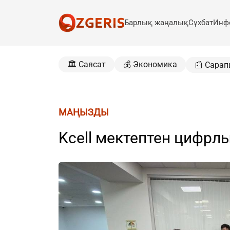
Барлық жаңалық
Сұхбат
Инф
🏛️ Саясат
💰 Экономика
📰 Сарап
МАҢЫЗДЫ
Kcell мектептен цифрл