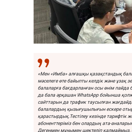
«Мен «Имба» алғашқы қазақстандық балала
мәселеге өте байыпты келдік және ұзақ зе
балаларға бағдарланған осы өнім пайда 
да бала әрқашан WhatsApp бойынша қолже
сайттарын да трафик таусылған жағдайда
балалардың қызығушылығын ескере отыр
қарастырдық.Тестілеу кезінде тарифтік ж
абоненттеріміз бен олардың ата-аналар
Дегенмен мұнымен шектеліп қалмаймыз, с