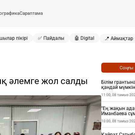
ографика
Сараптама
шылар пікірі
✅ Пайдалы
🤖 Digital
📍 Аймақтар
Соңғы
ық әлемге жол салды
Білім грантына
қандай мүмкін
11:00, 08 тамыз 20
"Ең жақын ада
Иманбаева сұ
10:00, 08 тамыз 20
Қайрат Сатыб