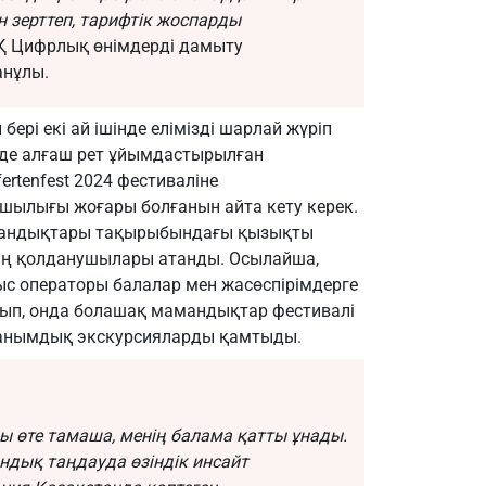
н зерттеп, тарифтік жоспарды
 АҚ Цифрлық өнімдерді дамыту
анұлы.
ері екі ай ішінде елімізді шарлай жүріп
зде алғаш рет ұйымдастырылған
rtenfest 2024 фестиваліне
ылығы жоғары болғанын айта кету керек.
амандықтары тақырыбындағы қызықты
нің қолданушылары атанды. Осылайша,
ыс операторы балалар мен жасөспірімдерге
рып, онда болашақ мамандықтар фестивалі
анымдық экскурсияларды қамтыды.
 өте тамаша, менің балама қатты ұнады.
ндық таңдауда өзіндік инсайт