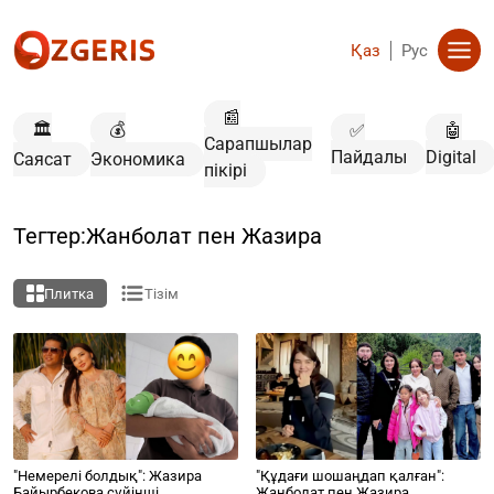
Қаз
Рус
📰
🏛️
💰
✅
🤖
Сарапшылар
Пайдалы
Digital
Саясат
Экономика
пікірі
Тегтер:Жанболат пен Жазира
Плитка
Тізім
"Немерелі болдық": Жазира
"Құдағи шошаңдап қалған":
Байырбекова сүйінші
Жанболат пен Жазира