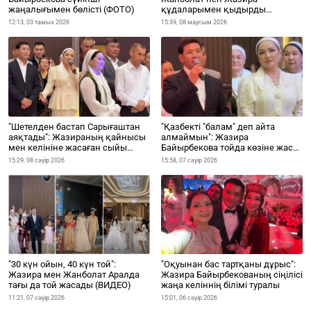
жаңалығымен бөлісті (ФОТО)
құдаларымен қыдырды
(ВИДЕО)
12:13, 03 тамыз 2026
15:39, 08 маусым 2026
"Шетелден бастап Сарығаштан
"Қазбекті "балам" деп айта
аяқтады": Жазираның қайнысы
алмаймын": Жазира
мен келініне жасаған сыйы
Байырбекова тойда көзіне жас
талқыға түсиі (ВИДЕО)
алды (ВИДЕО)
15:29, 08 сәуір 2026
15:58, 07 сәуір 2026
"30 күн ойын, 40 күн той":
"Оқуынан бас тартқаны дұрыс":
Жазира мен Жанболат Аралда
Жазира Байырбекованың сіңілісі
тағы да той жасады (ВИДЕО)
жаңа келіннің білімі туралы
11:21, 07 сәуір 2026
15:01, 06 сәуір 2026