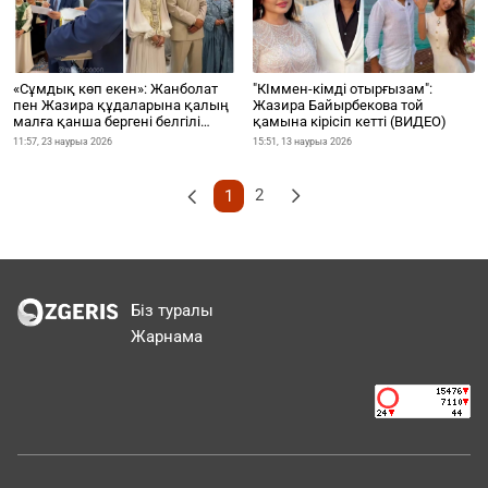
«Сұмдық көп екен»: Жанболат
"КІммен-кімді отырғызам":
пен Жазира құдаларына қалың
Жазира Байырбекова той
малға қанша бергені белгілі
қамына кірісіп кетті (ВИДЕО)
болды
11:57, 23 наурыз 2026
15:51, 13 наурыз 2026
2
1
Біз туралы
Жарнама