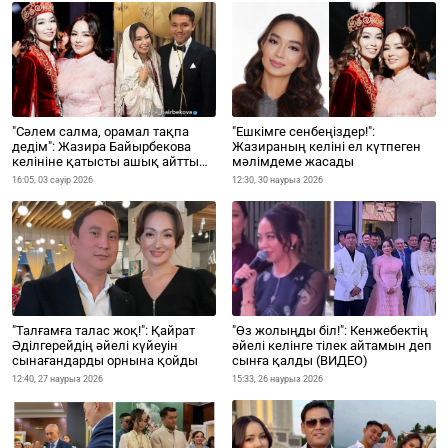
"Сәлем салма, орамал тақпа
"Ешкімге сенбеңіздер!":
дедім": Жазира Байырбекова
Жазираның келіні ел күтпеген
келініне қатысты ашық айтты
мәлімдеме жасады
(ВИДЕО)
16:05, 03 сәуір 2026
12:30, 30 наурыз 2026
"Талғамға талас жоқ!": Қайрат
"Өз жолыңды біл!": Кенжебектің
Әділгерейдің әйелі күйеуін
әйелі келінге тілек айтамын деп
сынағандарды орнына қойды
сынға қалды (ВИДЕО)
12:40, 27 наурыз 2026
15:33, 26 наурыз 2026