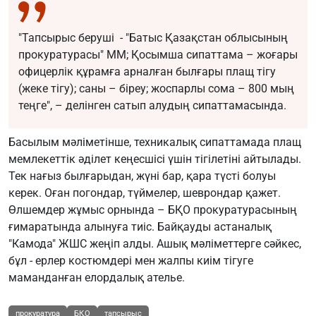
"Тапсырыс беруші - "Батыс Қазақстан облысының
прокуратурасы" ММ; Қосымша сипаттама – жоғары
офицерлік құрамға арналған былғары плащ тігу
(жеке тігу); саны – біреу; жоспарлы сома – 800 мың
теңге", – делінген сатып алудың сипаттамасында.
Басылым мәліметінше, техникалық сипаттамада плащ
мемлекеттік әділет кеңесшісі үшін тігілетіні айтылады.
Тек нағыз былғарыдан, жүні бар, қара түсті болуы
керек. Оған погондар, түймелер, шеврондар қажет.
Өлшемдер жұмыс орнында – БҚО прокуратурасының
ғимаратында алынуға тиіс. Байқауды астаналық
"Камода" ЖШС жеңіп алды. Ашық мәліметтерге сәйкес,
бұл - ерлер костюмдері мен жалпы киім тігуге
маманданған елордалық ателье.
прокуратура
БҚО
тапсырыс