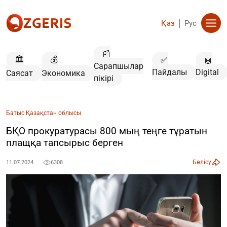
Қаз
Рус
📰
🏛️
💰
✅
🤖
Сарапшылар
Пайдалы
Digital
Саясат
Экономика
пікірі
Батыс Қазақстан облысы
БҚО прокуратурасы 800 мың теңге тұратын
плащқа тапсырыс берген
Бөлісу
11.07.2024
6308