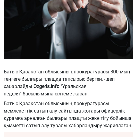
Батыс Қазақстан облысының прокуратурасы 800 мың
теңгеге былғары плащқа тапсырыс берген, - деп
хабарлайды
Ozgeris.info
"Уральская
неделя"
басылымына сілтеме жасап.
Батыс Қазақстан облысының прокуратурасы
мемлекеттік сатып алу сайтында жоғары офицерлік
құрамға арналған былғары плащты жеке тігу бойынша
қызметті сатып алу туралы хабарландыру жариялаған.