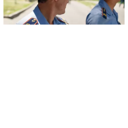
Орал қаласында оқ жарақатын алған полиция
қызметкері қайтыс болды, деп хабарлайды
Ozgeris.info
.
БҚО Денсаулық сақтау басқармасының баспасөз
қызметінен мәлім еткеніндей, 21 жастағы жігіт
облыстық көпбейінді аурухананың жансақтау
бөлімшесінде есін жимастан 27 маусымға қараған түнгі
сағат 00.00-де көз жұмды. Оқиға 24 маусым күні БҚО
Полиция департаментінің бақылау-өткізу пункті
ғимаратында болған еді. Оқ жарақатын алған полиция
қызметкеріне облыстық ауруханада ота жасалған
болатын. БҚО Полиция департаменті баспасөз
қызметінің мәліметіне қарағанда, қазіргі кезде өзін-өзі