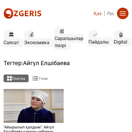
Қаз
Рус
📰
🏛️
💰
✅
🤖
Сарапшылар
Пайдалы
Digital
Саясат
Экономика
пікірі
Тегтер:Айгүл Елшібаева
Плитка
Тізім
"Айырылып қалдым": Айгүл
Елшібаева қаралы хабарын