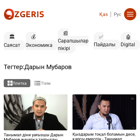
Қаз
Рус
📰
🏛️
💰
✅
🤖
Сарапшылар
Пайдалы
Digital
Саясат
Экономика
пікірі
Тегтер:Дарын Мубаров
Плитка
Тізім
Қыздарым тоқал боламын десе,
Танымал діни уағызшы Дарын
қарсы емеспін - Танымал
Мубаров жауапқа тартылды