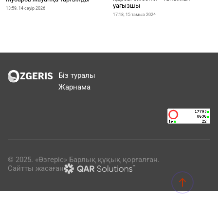
уағызшы
13:59, 14 сәуір 2026
17:18, 15 тамыз 2024
Біз туралы
Жарнама
© 2025. «Өзгеріс» Барлық құқық қорғалған.
Сайтты жасаған