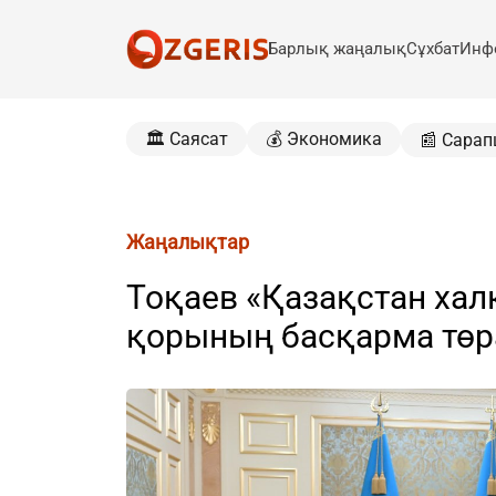
Барлық жаңалық
Сұхбат
Инф
🏛️ Саясат
💰 Экономика
📰 Сарап
Жаңалықтар
Тоқаев «Қазақстан ха
қорының басқарма тө