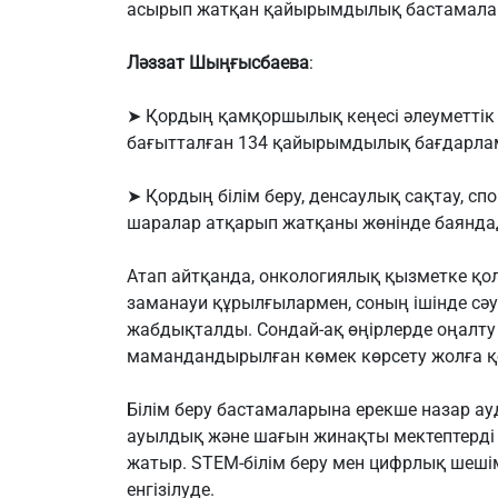
асырып жатқан қайырымдылық бастамалары
Ләззат Шыңғысбаева
:
➤ Қордың қамқоршылық кеңесі әлеуметтік 
бағытталған 134 қайырымдылық бағдарлам
➤ Қордың білім беру, денсаулық сақтау, с
шаралар атқарып жатқаны жөнінде баянда
Атап айтқанда, онкологиялық қызметке қо
заманауи құрылғылармен, соның ішінде сә
жабдықталды. Сондай-ақ өңірлерде оңал
мамандандырылған көмек көрсету жолға 
Білім беру бастамаларына ерекше назар а
ауылдық және шағын жинақты мектептерді
жатыр. STEM-білім беру мен цифрлық шеші
енгізілуде.