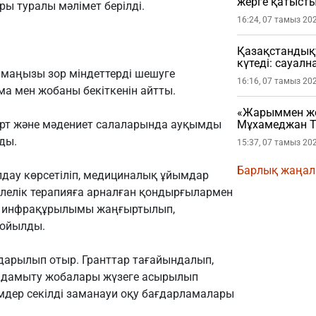
жерге қатысты
 туралы мәлімет берілді.
16:24, 07 тамыз 20
Қазақстандықт
күтеді: сауал
маңызы зор міндеттерді шешуге
16:16, 07 тамыз 20
а мен жобаны бекіткенін айтты.
«Жарыммен жол
порт және мәдениет салаларында ауқымды
Мұхамеджан Т
жарылды
ды.
15:37, 07 тамыз 20
Барлық жаңа
лдау көрсетіліп, медициналық ұйымдар
улелік терапияға арналған қондырғылармен
ту инфрақұрылымы жаңғыртылып,
қойылды.
ударылып отыр. Гранттар тағайындалып,
 дамыту жобалары жүзеге асырылып
мдер секілді заманауи оқу бағдарламалары