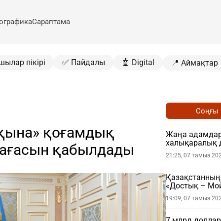
ографика
Сараптама
шылар пікірі
✅ Пайдалы
🤖 Digital
📍 Аймақтар
Соңғы
лқына» қоғамдық
Жаңа адамдар 
халықаралық 
рағасын қабылдады
21:25, 07 тамыз 20
Қазақстанның 
«Достық – Мой
19:09, 07 тамыз 20
7 млрд доллар