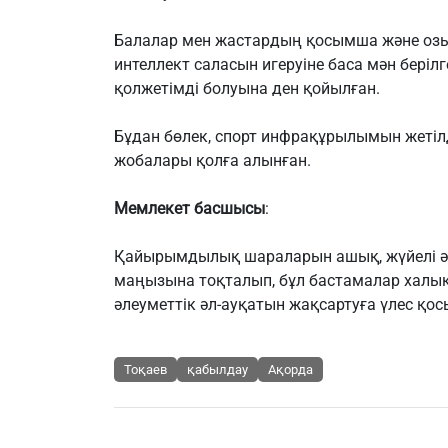
Балалар мен жастардың қосымша және озы
интеллект саласын игеруіне баса мән беріл
қолжетімді болуына ден қойылған.
Бұдан бөлек, спорт инфрақұрылымын жетілд
жобалары қолға алынған.
Мемлекет басшысы
:
Қайырымдылық шараларын ашық, жүйелі әр
маңызына тоқталып, бұл бастамалар халы
әлеуметтік әл-ауқатын жақсартуға үлес қо
Тоқаев
қабылдау
Ақорда