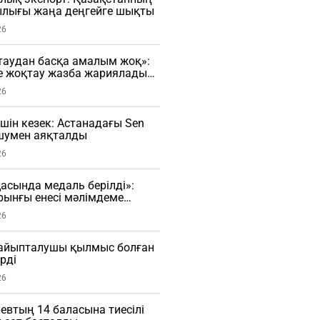
лығы жаңа деңгейге шықты
26
таудан басқа амалым жоқ»:
е жоқтау жазба жариялады
26
үшін кезек: Астанадағы Sen
 шумен аяқталды
26
сында медаль берілді»:
рынғы енесі мәлімдеме
О)
26
і айыпталушы қылмыс болған
рді
26
евтың 14 баласына тиесілі