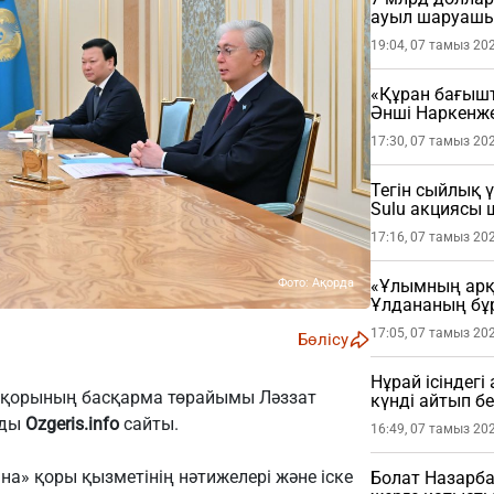
ауыл шаруашы
19:04, 07 тамыз 20
«Құран бағыш
Әнші Наркенж
(ФОТО)
17:30, 07 тамыз 20
Тегін сыйлық 
Sulu акциясы
17:16, 07 тамыз 20
Фото: Ақорда
«Ұлымның арқа
Ұлдананың бұ
жасады (ВИДЕ
17:05, 07 тамыз 20
Бөлісу
Нұрай ісіндег
 қорының басқарма төрайымы Ләззат
күнді айтып бе
йды
Ozgeris.info
сайты.
16:49, 07 тамыз 20
а» қоры қызметінің нәтижелері және іске
Болат Назарба