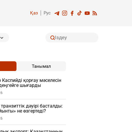
Қаз
Рус
Танымал
Каспийді қорғау мәселесін
деңгейге шығарды
26
транзиттік дәуірі басталды:
ынты» не өзгертеді?
26
лық экспорт: Қазақстанның