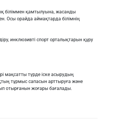
қ біліммен қамтылуына, жасанды
ген. Осы орайда аймақтарда білімнің
іру, инклюзивті спорт орталықтарын құру
і мақсатты түрде іске асырудың
қтың тұрмыс сапасын арттыруға және
сып отырғанын жоғары бағалады.