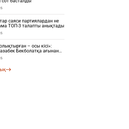
 сот басталды
26
ар саяси партиялардан не
нама ТОП-3 талапты анықтады
26
ықтырған – осы кісі»:
азабек Бекболатқа ағынан
26
лық