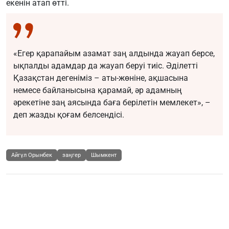
екенін атап өтті.
«Егер қарапайым азамат заң алдында жауап берсе,
ықпалды адамдар да жауап беруі тиіс. Әділетті
Қазақстан дегеніміз – аты-жөніне, ақшасына
немесе байланысына қарамай, әр адамның
әрекетіне заң аясында баға берілетін мемлекет», –
деп жазды қоғам белсендісі.
Айгүл Орынбек
заңгер
Шымкент