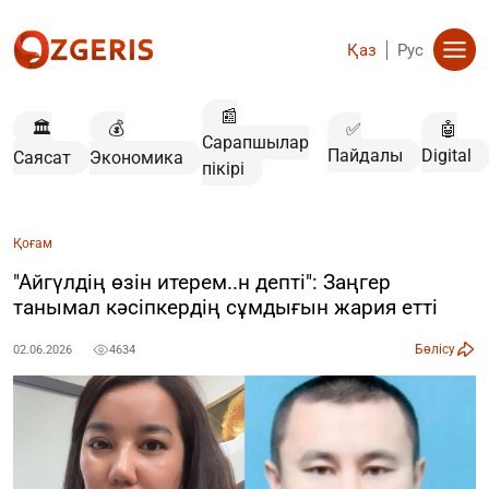
Қаз
Рус
📰
🏛️
💰
✅
🤖
Сарапшылар
Пайдалы
Digital
Саясат
Экономика
пікірі
Қоғам
"Айгүлдің өзін итерем..н депті": Заңгер
танымал кәсіпкердің сұмдығын жария етті
Бөлісу
02.06.2026
4634