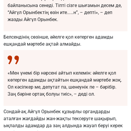
байланысына сенеді. Тіпті сізге шығамын десем де,
“Айгүл Орынбектің өзін ите……н”, – депті», – деп
жазды Айгүл Орынбек.
Белсендінің сөзінше, әйелге қол көтерген адамды
ешқандай мәртебе ақтай алмайды.
«Мен үнемі бір нәрсені айтып келемін: әйелге қол
көтерген адамды ақтайтын ешқандай мәртебе жоқ.
Ол кәсіпкер ме, депутат па, шенеунік пе – бәрібір.
Заң бәріне ортақ болуы тиіс», – деді ол.
Сондай-ақ Айгүл Орынбек құзырлы органдарды
аталған жағдайды жан-жақты тексеруге шақырып,
ықпалды адамдар да заң алдында жауап беруі керек