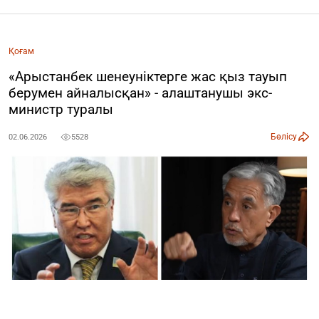
Қоғам
«Арыстанбек шенеуніктерге жас қыз тауып
берумен айналысқан» - алаштанушы экс-
министр туралы
Бөлісу
02.06.2026
5528