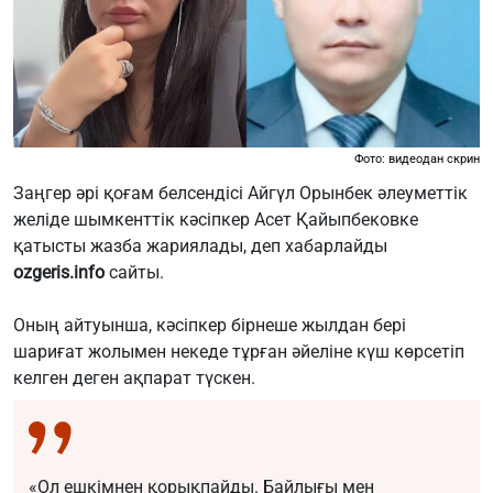
Фото: видеодан скрин
Заңгер әрі қоғам белсендісі Айгүл Орынбек әлеуметтік
желіде шымкенттік кәсіпкер Асет Қайыпбековке
қатысты жазба жариялады, деп хабарлайды
ozgeris.info
сайты.
Оның айтуынша, кәсіпкер бірнеше жылдан бері
шариғат жолымен некеде тұрған әйеліне күш көрсетіп
келген деген ақпарат түскен.
«Ол ешкімнен қорықпайды. Байлығы мен