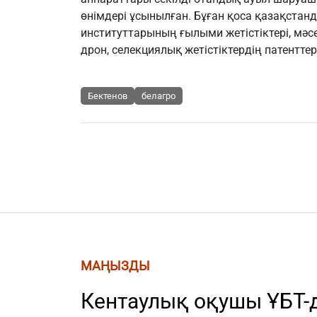
өнімдері ұсынылған. Бұған қоса қазақстан
институттарының ғылыми жетістіктері, мәсе
дрон, селекциялық жетістіктердің патенттер
Бектенов
белагро
МАҢЫЗДЫ
Кентаулық оқушы ҰБТ-д