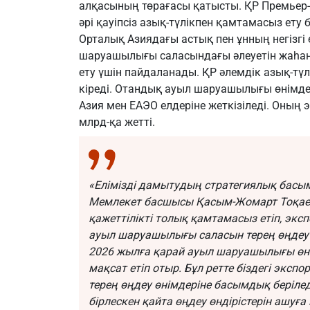
алқасының төрағасы қатысты. ҚР Премьер-
әрі қауіпсіз азық-түлікпен қамтамасыз ету
Орталық Азиядағы астық пен ұнның негізгі 
шаруашылығы саласындағы әлеуетін жаһан
ету үшін пайдаланады. ҚР әлемдік азық-т
кіреді. Отандық ауыл шаруашылығы өнімдер
Азия мен ЕАЭО елдеріне жеткізіледі. Оның э
млрд-қа жетті.
«Елімізді дамытудың стратегиялық басым
Мемлекет басшысы Қасым-Жомарт Тоқаев 
қажеттілікті толық қамтамасыз етіп, экс
ауыл шаруашылығы саласын терең өңдеу де
2026 жылға қарай ауыл шаруашылығы өнім
мақсат етіп отыр. Бұл ретте біздегі эксп
терең өңдеу өнімдеріне басымдық беріле
бірлескен қайта өңдеу өндірістерін ашуға