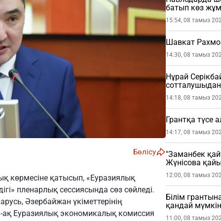
батып көз жұ
15:54, 08 тамыз 20
Шавкат Рахмо
14:30, 08 тамыз 20
Нұрай Серікб
сотталушыдан 
етті
14:18, 08 тамыз 20
Грантқа түсе 
14:17, 08 тамыз 20
Бөлісу
"Заманбек қай
Жүнісова қай
12:00, 08 тамыз 20
ық көрмесіне қатысып, «Еуразиялық
ігі» пленарлық сессиясында сөз сөйледі.
Білім грантына
ларусь, Әзербайжан үкіметтерінің
қандай мүмкін
й-ақ Еуразиялық экономикалық комиссия
11:00, 08 тамыз 20