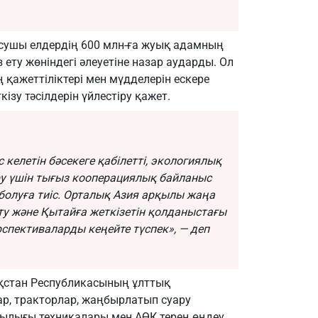
сушы елдердің 600 млн-ға жуық адамның
 ету жөніндегі әлеуетіне назар аударды. Ол
қажеттіліктері мен мүдделерін ескере
ізу тәсілдерін үйлестіру қажет.
келетін бәсекеге қабілетті, экологиялық
ру үшін тығыз кооперациялық байланыс
рі болуға тиіс. Орталық Азия арқылы жаңа
у және Қытайға жеткізетін қолданыстағы
рспективаларды кеңейте түспек», — деп
ақстан Республикасының ұлттық
р, тракторлар, жаңбырлатып суару
ылығы техникалары мен АӨК терең өңдеу