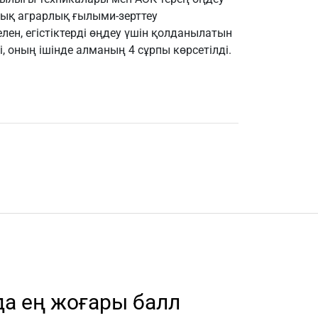
дық аграрлық ғылыми-зерттеу
лен, егістіктерді өңдеу үшін қолданылатын
і, оның ішінде алманың 4 сұрпы көрсетілді.
а ең жоғары балл