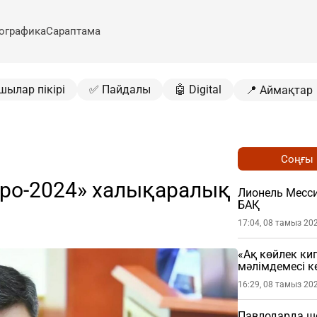
ографика
Сараптама
шылар пікірі
✅ Пайдалы
🤖 Digital
📍 Аймақтар
Соңғы
гро-2024» халықаралық
Лионель Месси
БАҚ
17:04, 08 тамыз 20
«Ақ көйлек ки
мәлімдемесі кө
16:29, 08 тамыз 20
Павлодарда шо