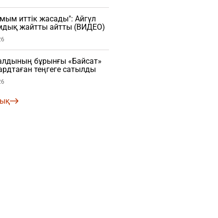
мым иттік жасады": Айгүл
мдық жайтты айтты (ВИДЕО)
26
алдының бұрынғы «Байсат»
рдтаған теңгеге сатылды
26
лық