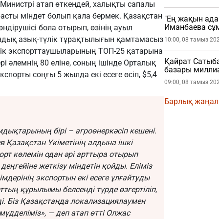
Министрі атап өткендей, халықты сапалы
 басты міндет болып қала бермек. Қазақстан
"Ең жақын ада
Иманбаева сұ
өндірушісі бола отырып, өзінің ауыл
дық азық-түлік тұрақтылығын қамтамасыз
10:00, 08 тамыз 20
үлік экспорттаушыларының ТОП-25 қатарына
Қайрат Сатыб
і әлемнің 80 еліне, соның ішінде Орталық
базары миллиа
кспорты соңғы 5 жылда екі есеге өсіп, $5,4
09:00, 08 тамыз 20
Барлық жаңа
дықтарының бірі – агроөнеркәсіп кешені.
Қазақстан Үкіметінің алдына ішкі
порт көлемін одан әрі арттыра отырып
ңгейіне жеткізу міндетін қойды. Еліміз
дерінің экспортын екі есеге ұлғайтуды
орттың құрылымы белсенді түрде өзгертіліп,
ді. Біз Қазақстанда локализациялаумен
 мүдделіміз», — деп атап өтті Олжас