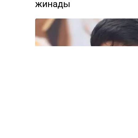
жинады