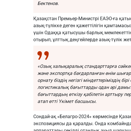
Бектенов.
Қазақстан Премьер-Министрі ЕАЭО-ға қаты
азық-түлікке деген қажеттілігін қамтамасыз
үшін Одаққа қатысушы барлық мемлекеттің 
отырып, ұлттық деңгейлерде азық-түлік жетк
«Озық халықаралық стандарттарға сәйкес 
және экспортқа бағдарланған өнім шыға
орнату біздің негізгі міндеттеріміздің бі
логистикалық бағыттарды одан әрі дамыт
бағыттардың өткізу қабілетін арттыру пе
атап өтті Үкімет басшысы.
Сондай-ақ «Белагро-2024» көрмесінде Қаз
экспозициясы да қаралды. Онда комбайнда
аппараттары секілді отандық ауыл шаруаш