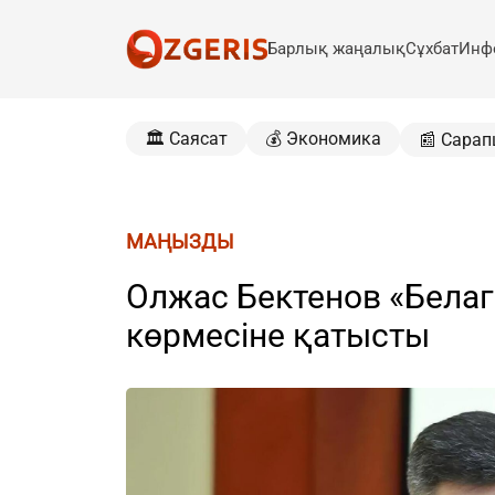
Барлық жаңалық
Сұхбат
Инф
🏛️ Саясат
💰 Экономика
📰 Сарап
МАҢЫЗДЫ
Олжас Бектенов «Бела
көрмесіне қатысты