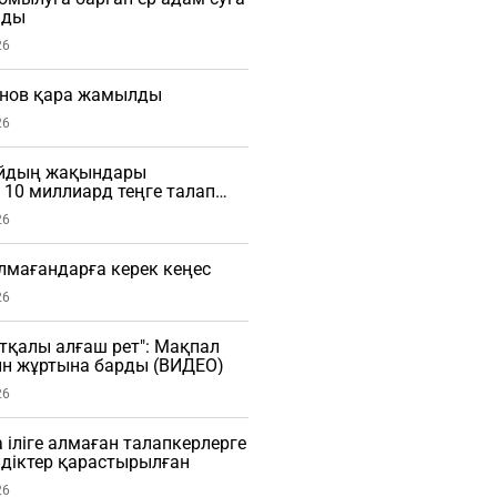
мды
26
нов қара жамылды
26
айдың жақындары
10 миллиард теңге талап
26
алмағандарға керек кеңес
26
тқалы алғаш рет": Мақпал
ын жұртына барды (ВИДЕО)
26
 іліге алмаған талапкерлерге
діктер қарастырылған
26