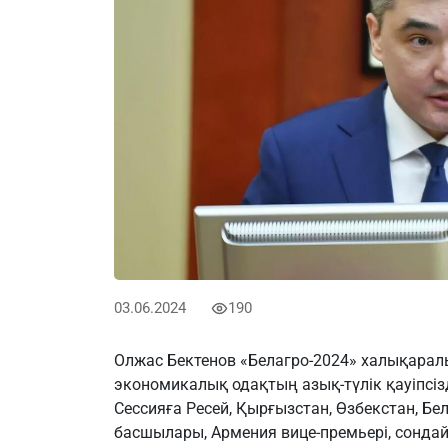
03.06.2024
190
Олжас Бектенов «Белагро-2024» халықарал
экономикалық одақтың азық-түлік қауіпсізд
Сессияға Ресей, Қырғызстан, Өзбекстан, Бе
басшылары, Армения вице-премьері, сонда