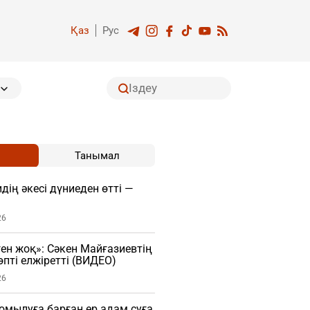
Қаз
Рус
Танымал
дің әкесі дүниеден өтті —
26
ген жоқ»: Сәкен Майғазиевтің
пті елжіретті (ВИДЕО)
26
мылуға барған ер адам суға