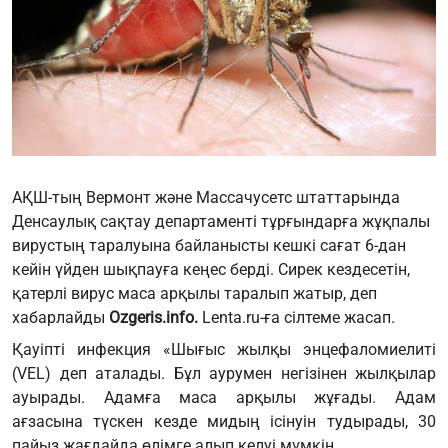
АҚШ-тың Вермонт және Массачусетс штаттарында
Денсаулық сақтау департаменті тұрғындарға жұқпалы
вирустың таралуына байланысты кешкі сағат 6-дан
кейін үйден шықпауға кеңес берді. Сирек кездесетін,
қатерлі вирус маса арқылы таралып жатыр, деп
хабарлайды
Ozgeris.info
.
Lenta.ru-ға сілтеме жасап.
Қауіпті инфекция «Шығыс жылқы энцефаломиелиті
(VEL) деп аталады. Бұл аурумен негізінен жылқылар
ауырады. Адамға маса арқылы жұғады. Адам
ағзасына түскен кезде мидың ісінуін тудырады, 30
пайыз жағдайда өлімге алып келуі мүмкін.