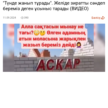
"Түнде жанып тұрады". Желіде зиратты сәндеп
береміз деген ұсыныс тарады (ВИДЕО)
Бөлісу
11.09.2024
390
Желіде зиратқа адам атын түрлі-түсте жазып беретін
қызметті ұсынған белгісіз біреудің видеосы тарады,