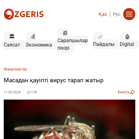
Қаз
Рус
📰
🏛️
💰
✅
🤖
Сарапшылар
Пайдалы
Digital
Саясат
Экономика
пікірі
Жаңалықтар
Масадан қауіпті вирус тарап жатыр
Бөлісу
11.09.2024
178