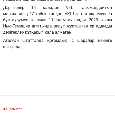
Дәрігерлер 14 қаладан VEL тасымалдайтын
масалардың 47 тобын тапқан. АҚШ та орташа есеппен
бұл аурумен жылына 11 адам ауырады. 2023 жылы
Нью-Гемпшир штатында вирус жұқтырған ер адамды
дәрігерлер құтқарып қала алмаған.
Аталған штаттарда қоғамдық іс шаралар кейінге
шегерілді.
Жаңалықтар